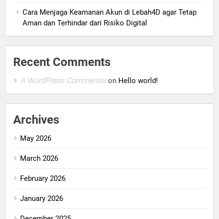
Cara Menjaga Keamanan Akun di Lebah4D agar Tetap
Aman dan Terhindar dari Risiko Digital
Recent Comments
A WordPress Commenter
on
Hello world!
Archives
May 2026
March 2026
February 2026
January 2026
December 2025