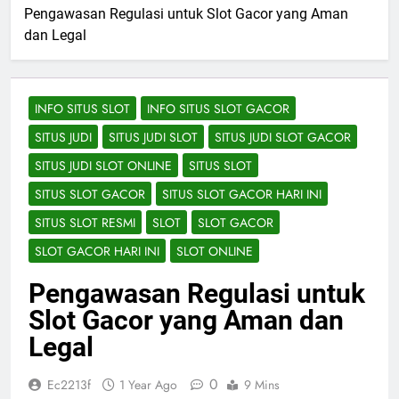
Pengawasan Regulasi untuk Slot Gacor yang Aman
dan Legal
INFO SITUS SLOT
INFO SITUS SLOT GACOR
SITUS JUDI
SITUS JUDI SLOT
SITUS JUDI SLOT GACOR
SITUS JUDI SLOT ONLINE
SITUS SLOT
SITUS SLOT GACOR
SITUS SLOT GACOR HARI INI
SITUS SLOT RESMI
SLOT
SLOT GACOR
SLOT GACOR HARI INI
SLOT ONLINE
Pengawasan Regulasi untuk
Slot Gacor yang Aman dan
Legal
0
Ec2213f
1 Year Ago
9 Mins