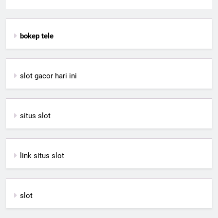
bokep tele
slot gacor hari ini
situs slot
link situs slot
slot