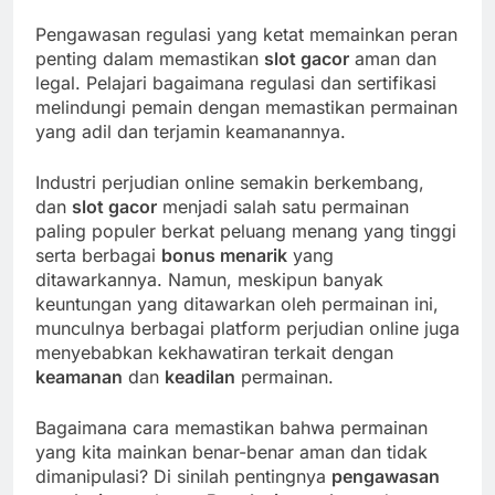
Pengawasan regulasi yang ketat memainkan peran
penting dalam memastikan
slot gacor
aman dan
legal. Pelajari bagaimana regulasi dan sertifikasi
melindungi pemain dengan memastikan permainan
yang adil dan terjamin keamanannya.
Industri perjudian online semakin berkembang,
dan
slot gacor
menjadi salah satu permainan
paling populer berkat peluang menang yang tinggi
serta berbagai
bonus menarik
yang
ditawarkannya. Namun, meskipun banyak
keuntungan yang ditawarkan oleh permainan ini,
munculnya berbagai platform perjudian online juga
menyebabkan kekhawatiran terkait dengan
keamanan
dan
keadilan
permainan.
Bagaimana cara memastikan bahwa permainan
yang kita mainkan benar-benar aman dan tidak
dimanipulasi? Di sinilah pentingnya
pengawasan