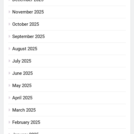
November 2025
October 2025
September 2025
August 2025
July 2025
June 2025
May 2025
April 2025
March 2025
February 2025