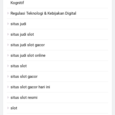
Kognitif
Regulasi Teknologi & Kebijakan Digital
situs judi
situs judi slot
situs judi slot gacor
situs judi slot online
situs slot
situs slot gacor
situs slot gacor hari ini
situs slot resmi
slot