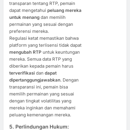
transparan tentang RTP, pemain
dapat mengetahui
peluang mereka
untuk menang
dan memilih
permainan yang sesuai dengan
preferensi mereka.
Regulasi ketat memastikan bahwa
platform yang terlisensi tidak dapat
mengubah RTP
untuk keuntungan
mereka. Semua data RTP yang
diberikan kepada pemain harus
terverifikasi
dan
dapat
dipertanggungjawabkan
. Dengan
transparansi ini, pemain bisa
memilih permainan yang sesuai
dengan tingkat volatilitas yang
mereka inginkan dan memahami
peluang kemenangan mereka.
5. Perlindungan Hukum: