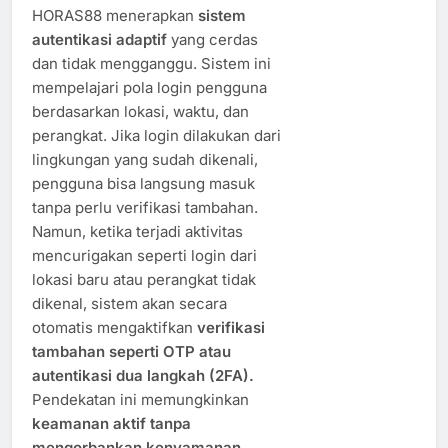
HORAS88 menerapkan
sistem
autentikasi adaptif
yang cerdas
dan tidak mengganggu. Sistem ini
mempelajari pola login pengguna
berdasarkan lokasi, waktu, dan
perangkat. Jika login dilakukan dari
lingkungan yang sudah dikenali,
pengguna bisa langsung masuk
tanpa perlu verifikasi tambahan.
Namun, ketika terjadi aktivitas
mencurigakan seperti login dari
lokasi baru atau perangkat tidak
dikenal, sistem akan secara
otomatis mengaktifkan
verifikasi
tambahan seperti OTP atau
autentikasi dua langkah (2FA).
Pendekatan ini memungkinkan
keamanan aktif tanpa
mengorbankan kenyamanan.