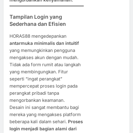
Tampilan Login yang
Sederhana dan Efisien
HORAS88 mengedepankan
antarmuka minimalis dan intuitif
yang memungkinkan pengguna
mengakses akun dengan mudah.
Tidak ada form rumit atau langkah
yang membingungkan. Fitur
seperti “ingat perangkat”
mempercepat proses login pada
perangkat pribadi tanpa
mengorbankan keamanan.
Desain ini sangat membantu bagi
mereka yang mengakses platform
beberapa kali dalam sehari.
Proses
login menjadi bagian alami dari