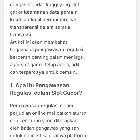
dengan standar tinggi yang
slot
gacor
keamanan data pemain
,
keadilan hasil permainan
, dan
transparansi dalam semua
transaksi
.
Artikel ini akan membahas
bagaimana
pengawasan regulasi
berperan penting dalam menjaga
agar
slot gacor
tetap aman, adil,
dan
terpercaya
untuk pemain.
1. Apa Itu Pengawasan
Regulasi dalam Slot Gacor?
Pengawasan regulasi
dalam
perjudian online melibatkan aturan
dan peraturan yang diterapkan
oleh badan pengawas yang sah
untuk memastikan bahwa platform