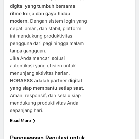
digital yang tumbuh bersama
ritme kerja dan gaya hidup
modern.
Dengan sistem login yang
cepat, aman, dan stabil, platform
ini mendukung produktivitas
pengguna dari pagi hingga malam
tanpa gangguan.
Jika Anda mencari solusi
autentikasi yang efisien untuk
menunjang aktivitas harian,
HORAS88 adalah partner digital
yang siap membantu setiap saat.
Aman, responsif, dan selalu siap
mendukung produktivitas Anda
sepanjang hari.
Read More
Pengawasan Regulasi untuk