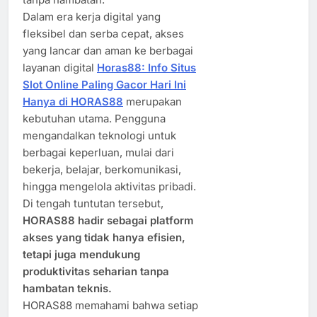
Dalam era kerja digital yang
fleksibel dan serba cepat, akses
yang lancar dan aman ke berbagai
layanan digital
Horas88: Info Situs
Slot Online Paling Gacor Hari Ini
Hanya di HORAS88
merupakan
kebutuhan utama. Pengguna
mengandalkan teknologi untuk
berbagai keperluan, mulai dari
bekerja, belajar, berkomunikasi,
hingga mengelola aktivitas pribadi.
Di tengah tuntutan tersebut,
HORAS88 hadir sebagai platform
akses yang tidak hanya efisien,
tetapi juga mendukung
produktivitas seharian tanpa
hambatan teknis.
HORAS88 memahami bahwa setiap