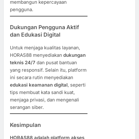
membangun kepercayaan
pengguna.
Dukungan Pengguna Aktif
dan Edukasi Digital
Untuk menjaga kualitas layanan,
HORAS88 menyediakan
dukungan
teknis 24/7
dan pusat bantuan
yang responsif. Selain itu, platform
ini secara rutin menyediakan
edukasi keamanan digital
, seperti
tips membuat kata sandi kuat,
menjaga privasi, dan mengenali
serangan siber.
Kesimpulan
HORAS88 adalah platform akses