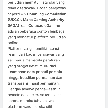
perjudian mematuhi standar yang
telah ditetapkan. Badan pengawas
seperti
UK Gambling Commission
(UKGC)
,
Malta Gaming Authority
(MGA)
, dan
Curacao eGaming
adalah beberapa contoh lembaga
yang mengatur platform perjudian
online.
Platform yang memiliki
lisensi
resmi
dari badan pengawas yang
sah harus mematuhi peraturan
yang sangat ketat, mulai dari
keamanan data pribadi pemain
hingga
keadilan permainan
dan
transparansi hasil permainan
.
Dengan adanya pengawasan ini,
pemain dapat merasa lebih aman
karena mereka tahu bahwa
platform yang mereka pilih