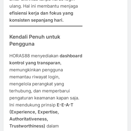
ulang. Hal ini membantu menjaga
efisiensi kerja dan fokus yang
konsisten sepanjang hari.
Kendali Penuh untuk
Pengguna
HORAS88 menyediakan
dashboard
kontrol yang transparan
,
memungkinkan pengguna
memantau riwayat login,
mengelola perangkat yang
terhubung, dan memperbarui
pengaturan keamanan kapan saja.
Ini mendukung prinsip
E-E-A-T
(Experience, Expertise,
Authoritativeness,
Trustworthiness)
dalam