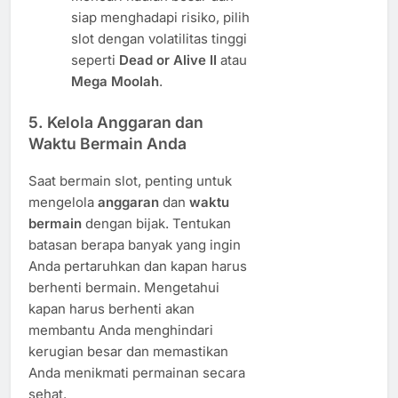
siap menghadapi risiko, pilih
slot dengan volatilitas tinggi
seperti
Dead or Alive II
atau
Mega Moolah
.
5.
Kelola Anggaran dan
Waktu Bermain Anda
Saat bermain slot, penting untuk
mengelola
anggaran
dan
waktu
bermain
dengan bijak. Tentukan
batasan berapa banyak yang ingin
Anda pertaruhkan dan kapan harus
berhenti bermain. Mengetahui
kapan harus berhenti akan
membantu Anda menghindari
kerugian besar dan memastikan
Anda menikmati permainan secara
sehat.