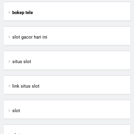
bokep tele
slot gacor hari ini
situs slot
link situs slot
slot