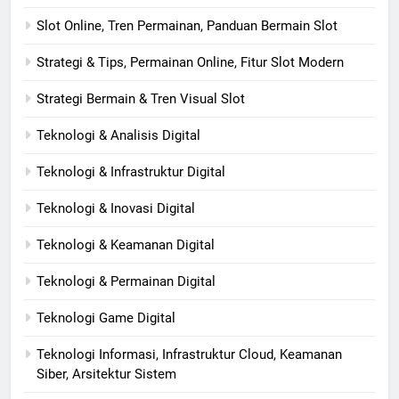
Slot Online, Tren Permainan, Panduan Bermain Slot
Strategi & Tips, Permainan Online, Fitur Slot Modern
Strategi Bermain & Tren Visual Slot
Teknologi & Analisis Digital
Teknologi & Infrastruktur Digital
Teknologi & Inovasi Digital
Teknologi & Keamanan Digital
Teknologi & Permainan Digital
Teknologi Game Digital
Teknologi Informasi, Infrastruktur Cloud, Keamanan
Siber, Arsitektur Sistem