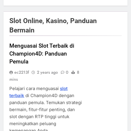
Slot Online, Kasino, Panduan
Bermain
Menguasai Slot Terbaik di
Champion4D: Panduan
Pemula
ec2213f
2 years ago
0
8
mins
Pelajari cara menguasai
slot
terbaik
di Champion4D dengan
panduan pemula. Temukan strategi
bermain, fitur-fitur penting, dan
slot dengan RTP tinggi untuk
meningkatkan peluang
kemenangan Anda.