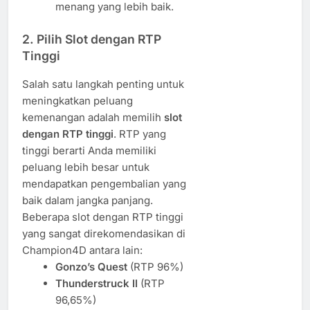
menang yang lebih baik.
2.
Pilih Slot dengan RTP
Tinggi
Salah satu langkah penting untuk
meningkatkan peluang
kemenangan adalah memilih
slot
dengan RTP tinggi
. RTP yang
tinggi berarti Anda memiliki
peluang lebih besar untuk
mendapatkan pengembalian yang
baik dalam jangka panjang.
Beberapa slot dengan RTP tinggi
yang sangat direkomendasikan di
Champion4D antara lain:
Gonzo’s Quest
(RTP 96%)
Thunderstruck II
(RTP
96,65%)