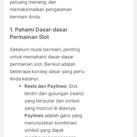
peluang menang, dan
memaksimalkan pengalaman
bermain Anda.
1.
Pahami Dasar-dasar
Permainan Slot
Sebelum mulai bermain, penting
untuk memahami dasar-dasar
permainan slot. Berikut adalah
beberapa konsep dasar yang perlu
Anda ketahui:
Reels dan Paylines
: Slot
terdiri dari gulungan (reels)
yang berputar dan simbol
yang muncul di atasnya.
Paylines
adalah garis yang
menunjukkan kombinasi
simbol yang dapat