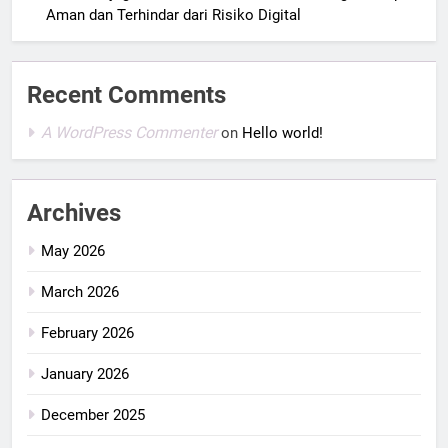
Aman dan Terhindar dari Risiko Digital
Recent Comments
A WordPress Commenter
on
Hello world!
Archives
May 2026
March 2026
February 2026
January 2026
December 2025