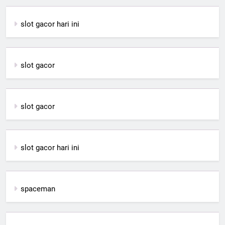
slot gacor hari ini
slot gacor
slot gacor
slot gacor hari ini
spaceman