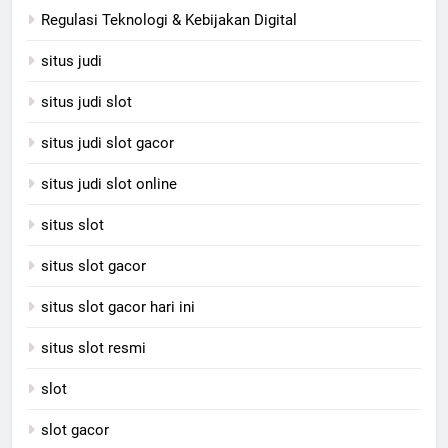
Regulasi Teknologi & Kebijakan Digital
situs judi
situs judi slot
situs judi slot gacor
situs judi slot online
situs slot
situs slot gacor
situs slot gacor hari ini
situs slot resmi
slot
slot gacor