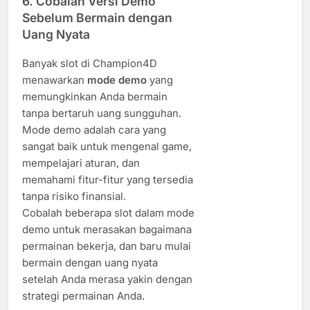
6.
Cobalah Versi Demo
Sebelum Bermain dengan
Uang Nyata
Banyak slot di Champion4D
menawarkan
mode demo
yang
memungkinkan Anda bermain
tanpa bertaruh uang sungguhan.
Mode demo adalah cara yang
sangat baik untuk mengenal game,
mempelajari aturan, dan
memahami fitur-fitur yang tersedia
tanpa risiko finansial.
Cobalah beberapa slot dalam mode
demo untuk merasakan bagaimana
permainan bekerja, dan baru mulai
bermain dengan uang nyata
setelah Anda merasa yakin dengan
strategi permainan Anda.