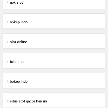
apk slot
bokep indo
slot online
toto slot
bokep indo
situs slot gacor hari ini