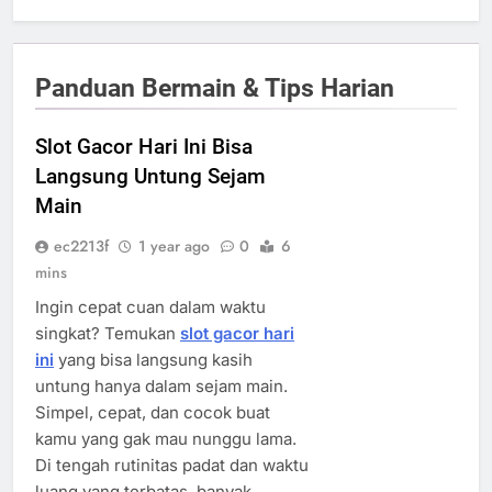
Panduan Bermain & Tips Harian
Slot Gacor Hari Ini Bisa
Langsung Untung Sejam
Main
ec2213f
1 year ago
0
6
mins
Ingin cepat cuan dalam waktu
singkat? Temukan
slot gacor hari
ini
yang bisa langsung kasih
untung hanya dalam sejam main.
Simpel, cepat, dan cocok buat
kamu yang gak mau nunggu lama.
Di tengah rutinitas padat dan waktu
luang yang terbatas, banyak