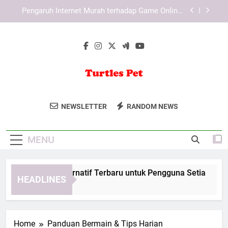
Skip
Panduan Login Tiara4D untuk Mengoptimalkan
to
Pengalaman Pengguna
content
Teknologi Ray Tracing dan Pengaruhnya pada
Grafis Game Modern
LAE138 Link Alternatif Terbaru untuk Pengguna
Setia
Pengaruh Internet Murah terhadap Game Online:
Faktor Utama Ledakan Industri Gaming Global
Turtles Pet
Dapatkan Panduan Lengkap Perawatan
Panduan Login Tiara4D untuk Mengoptimalkan
NEWSLETTER
RANDOM NEWS
Pengalaman Pengguna
Kura-Kura Di Turtles Pet.
Teknologi Ray Tracing dan Pengaruhnya pada
Grafis Game Modern
MENU
LAE138 Link Alternatif Terbaru untuk Pengguna Setia
Pe
HEADLINES
 Months Ago
4 M
Home
Panduan Bermain & Tips Harian