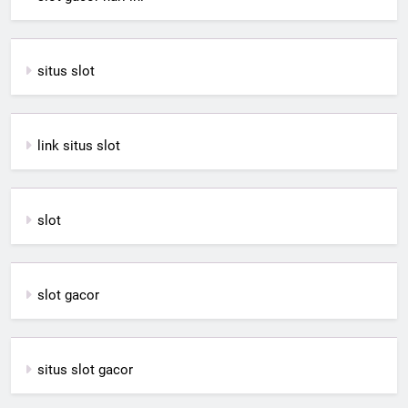
situs slot
link situs slot
slot
slot gacor
situs slot gacor