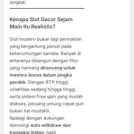
singkat.
Kenapa Slot Gacor Sejam
Main Itu Realistis?
Slot modern bukan lagi permainan
yang bergantung penuh pada
keberuntungan semata. Banyak di
antaranya dibangun dengan fitur
yang memang
dirancang untuk
memicu bonus dalam jangka
pendek
. Dengan RTP tinggi,
volatilitas sedang hingga tinggi,
serta sistem free spin yang mudah
diakses, peluang untung cepat pun
bukan hal mustahil.
Apalagi dengan dukungan
teknologi
auto withdraw dan
transaksi instan
, hasil