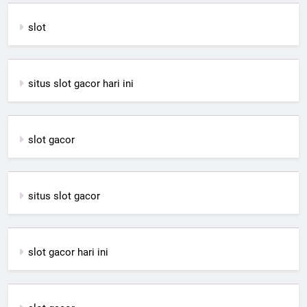
slot
situs slot gacor hari ini
slot gacor
situs slot gacor
slot gacor hari ini