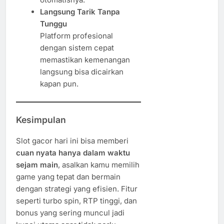
Langsung Tarik Tanpa
Tunggu
Platform profesional
dengan sistem cepat
memastikan kemenangan
langsung bisa dicairkan
kapan pun.
Kesimpulan
Slot gacor hari ini bisa memberi
cuan nyata hanya dalam waktu
sejam main
, asalkan kamu memilih
game yang tepat dan bermain
dengan strategi yang efisien. Fitur
seperti turbo spin, RTP tinggi, dan
bonus yang sering muncul jadi