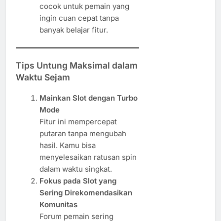
cocok untuk pemain yang
ingin cuan cepat tanpa
banyak belajar fitur.
Tips Untung Maksimal dalam
Waktu Sejam
Mainkan Slot dengan Turbo
Mode
Fitur ini mempercepat
putaran tanpa mengubah
hasil. Kamu bisa
menyelesaikan ratusan spin
dalam waktu singkat.
Fokus pada Slot yang
Sering Direkomendasikan
Komunitas
Forum pemain sering