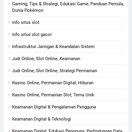
Gaming, Tips & Strategi, Edukasi Game, Panduan Pemula,
Dunia Pokémon
info situs slot
info situs slot gacor
Infrastruktur Jaringan & Keandalan Sistem
Judi Online, Slot Online, Keamanan
Judi Online, Slot Online, Strategi Permainan
Kasino Online, Permainan Digital, Hiburan
Kasino Online, Permainan Slot, Tema Unik
Keamanan Digital & Pengalaman Pengguna
Keamanan Digital & Teknologi
Keamanan Digital, Edukasi Pengguna, Perlindungan Data,