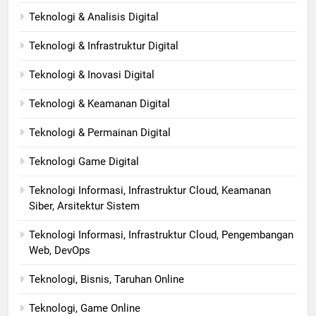
Teknologi & Analisis Digital
Teknologi & Infrastruktur Digital
Teknologi & Inovasi Digital
Teknologi & Keamanan Digital
Teknologi & Permainan Digital
Teknologi Game Digital
Teknologi Informasi, Infrastruktur Cloud, Keamanan
Siber, Arsitektur Sistem
Teknologi Informasi, Infrastruktur Cloud, Pengembangan
Web, DevOps
Teknologi, Bisnis, Taruhan Online
Teknologi, Game Online