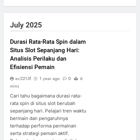
July 2025
Durasi Rata-Rata Spin dalam
Situs Slot Sepanjang Hari:
Analisis Perilaku dan
Efisiensi Pemain
ec2213f
1 year ago
0
6
mins
Cari tahu bagaimana durasi rata-
rata spin di situs slot berubah
sepanjang hari. Pelajari tren waktu
bermain dan pengaruhnya
terhadap performa permainan
serta strategi pemain aktif.