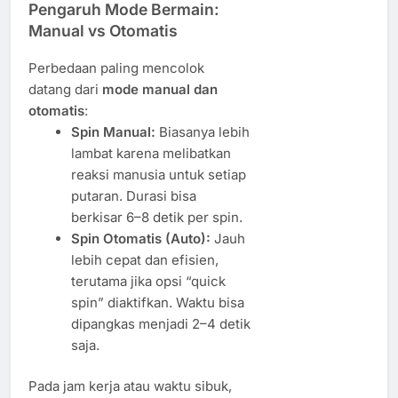
Pengaruh Mode Bermain:
Manual vs Otomatis
Perbedaan paling mencolok
datang dari
mode manual dan
otomatis
:
Spin Manual:
Biasanya lebih
lambat karena melibatkan
reaksi manusia untuk setiap
putaran. Durasi bisa
berkisar 6–8 detik per spin.
Spin Otomatis (Auto):
Jauh
lebih cepat dan efisien,
terutama jika opsi “quick
spin” diaktifkan. Waktu bisa
dipangkas menjadi 2–4 detik
saja.
Pada jam kerja atau waktu sibuk,