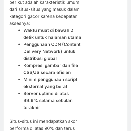
berikut adalah karakteristik umum
dari situs-situs yang masuk dalam
kategori gacor karena kecepatan
aksesnya:
Waktu muat di bawah 2
detik untuk halaman utama
Penggunaan CDN (Content
Delivery Network) untuk
distribusi global
Kompresi gambar dan file
CSS/JS secara efisien
Minim penggunaan script
eksternal yang berat
Server uptime di atas
99.9% selama sebulan
terakhir
Situs-situs ini mendapatkan skor
performa di atas 90% dan terus