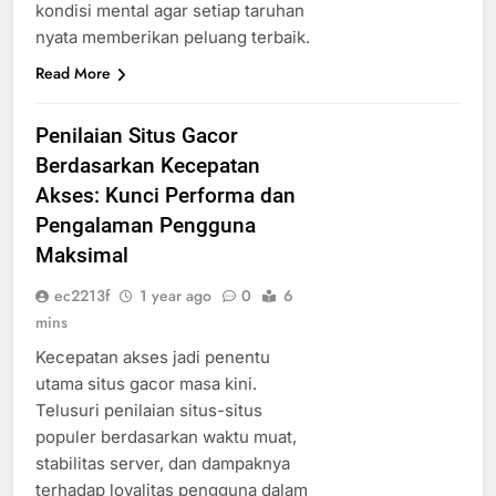
kondisi mental agar setiap taruhan
nyata memberikan peluang terbaik.
Read More
Penilaian Situs Gacor
Berdasarkan Kecepatan
Akses: Kunci Performa dan
Pengalaman Pengguna
Maksimal
ec2213f
1 year ago
0
6
mins
Kecepatan akses jadi penentu
utama situs gacor masa kini.
Telusuri penilaian situs-situs
populer berdasarkan waktu muat,
stabilitas server, dan dampaknya
terhadap loyalitas pengguna dalam