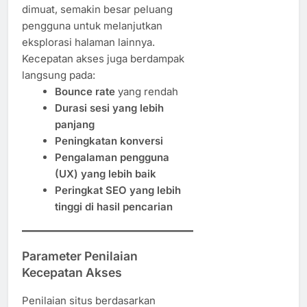
dimuat, semakin besar peluang
pengguna untuk melanjutkan
eksplorasi halaman lainnya.
Kecepatan akses juga berdampak
langsung pada:
Bounce rate
yang rendah
Durasi sesi yang lebih
panjang
Peningkatan konversi
Pengalaman pengguna
(UX) yang lebih baik
Peringkat SEO yang lebih
tinggi di hasil pencarian
Parameter Penilaian
Kecepatan Akses
Penilaian situs berdasarkan