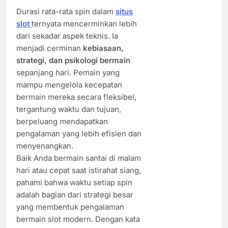
Durasi rata-rata spin dalam
situs
slot
ternyata mencerminkan lebih
dari sekadar aspek teknis. Ia
menjadi cerminan
kebiasaan,
strategi, dan psikologi bermain
sepanjang hari. Pemain yang
mampu mengelola kecepatan
bermain mereka secara fleksibel,
tergantung waktu dan tujuan,
berpeluang mendapatkan
pengalaman yang lebih efisien dan
menyenangkan.
Baik Anda bermain santai di malam
hari atau cepat saat istirahat siang,
pahami bahwa waktu setiap spin
adalah bagian dari strategi besar
yang membentuk pengalaman
bermain slot modern. Dengan kata