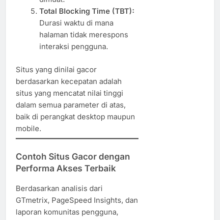
Total Blocking Time (TBT):
Durasi waktu di mana
halaman tidak merespons
interaksi pengguna.
Situs yang dinilai gacor
berdasarkan kecepatan adalah
situs yang mencatat nilai tinggi
dalam semua parameter di atas,
baik di perangkat desktop maupun
mobile.
Contoh Situs Gacor dengan
Performa Akses Terbaik
Berdasarkan analisis dari
GTmetrix, PageSpeed Insights, dan
laporan komunitas pengguna,