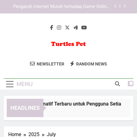
Skip
Panduan Login Tiara4D untuk Mengoptimalkan
to
Pengalaman Pengguna
content
Teknologi Ray Tracing dan Pengaruhnya pada
Grafis Game Modern
LAE138 Link Alternatif Terbaru untuk Pengguna
Setia
Pengaruh Internet Murah terhadap Game Online:
Faktor Utama Ledakan Industri Gaming Global
Turtles Pet
Dapatkan Panduan Lengkap Perawatan
Panduan Login Tiara4D untuk Mengoptimalkan
NEWSLETTER
RANDOM NEWS
Pengalaman Pengguna
Kura-Kura Di Turtles Pet.
Teknologi Ray Tracing dan Pengaruhnya pada
Grafis Game Modern
MENU
E138 Link Alternatif Terbaru untuk Pengguna Setia
Peng
HEADLINES
onths Ago
4 Mon
Home
2025
July