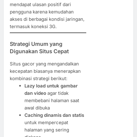
mendapat ulasan positif dari
pengguna karena kemudahan
akses di berbagai kondisi jaringan,
termasuk koneksi 3G.
Strategi Umum yang
Digunakan Situs Cepat
Situs gacor yang mengandalkan
kecepatan biasanya menerapkan
kombinasi strategi berikut:
Lazy load untuk gambar
dan video
agar tidak
membebani halaman saat
awal dibuka
Caching dinamis dan statis
untuk mempercepat
halaman yang sering