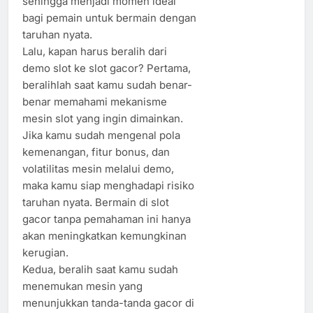
sehingga menjadi momen ideal
bagi pemain untuk bermain dengan
taruhan nyata.
Lalu, kapan harus beralih dari
demo slot ke slot gacor? Pertama,
beralihlah saat kamu sudah benar-
benar memahami mekanisme
mesin slot yang ingin dimainkan.
Jika kamu sudah mengenal pola
kemenangan, fitur bonus, dan
volatilitas mesin melalui demo,
maka kamu siap menghadapi risiko
taruhan nyata. Bermain di slot
gacor tanpa pemahaman ini hanya
akan meningkatkan kemungkinan
kerugian.
Kedua, beralih saat kamu sudah
menemukan mesin yang
menunjukkan tanda-tanda gacor di