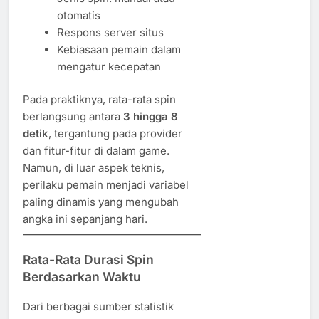
otomatis
Respons server situs
Kebiasaan pemain dalam
mengatur kecepatan
Pada praktiknya, rata-rata spin
berlangsung antara
3 hingga 8
detik
, tergantung pada provider
dan fitur-fitur di dalam game.
Namun, di luar aspek teknis,
perilaku pemain menjadi variabel
paling dinamis yang mengubah
angka ini sepanjang hari.
Rata-Rata Durasi Spin
Berdasarkan Waktu
Dari berbagai sumber statistik