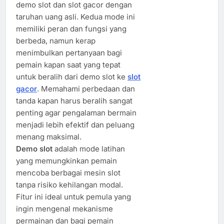
demo slot dan slot gacor dengan
taruhan uang asli. Kedua mode ini
memiliki peran dan fungsi yang
berbeda, namun kerap
menimbulkan pertanyaan bagi
pemain kapan saat yang tepat
untuk beralih dari demo slot ke
slot
gacor
. Memahami perbedaan dan
tanda kapan harus beralih sangat
penting agar pengalaman bermain
menjadi lebih efektif dan peluang
menang maksimal.
Demo slot
adalah mode latihan
yang memungkinkan pemain
mencoba berbagai mesin slot
tanpa risiko kehilangan modal.
Fitur ini ideal untuk pemula yang
ingin mengenal mekanisme
permainan dan bagi pemain