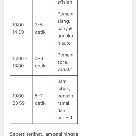
efisien
Pemain
siang,
10:00 –
3–5
banyak
14:00
detik
gunaka
n auto
Pemain
15:00 –
4–6
sore,
18:00
detik
variatif
Jam
sibuk,
19:00 –
5–7
pemain
23:59
detik
ramai
dan
agresif
Seperti terlihat, jam pagi hingga