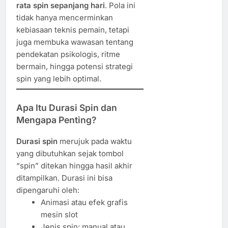
rata spin sepanjang hari
. Pola ini
tidak hanya mencerminkan
kebiasaan teknis pemain, tetapi
juga membuka wawasan tentang
pendekatan psikologis, ritme
bermain, hingga potensi strategi
spin yang lebih optimal.
Apa Itu Durasi Spin dan
Mengapa Penting?
Durasi spin
merujuk pada waktu
yang dibutuhkan sejak tombol
“spin” ditekan hingga hasil akhir
ditampilkan. Durasi ini bisa
dipengaruhi oleh:
Animasi atau efek grafis
mesin slot
Jenis spin: manual atau