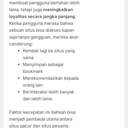
membuat pengguna bertahan lebih
lama, tetapi juga
meningkatkan
loyalitas secara jangka panjang
.
Ketika pengguna merasa bahwa
sebuah situs bisa diakses kapan
saja tanpa gangguan, mereka akan
cenderung:
Kembali lagi ke situs yang
sama
Menyimpan sebagai
bookmark
Merekomendasikan kepada
orang lain
Berinteraksi lebih banyak
dan lebih lama
Faktor kecepatan ini bahkan bisa
menjadi pembeda utama antara
situs gacor dan situs pesaing