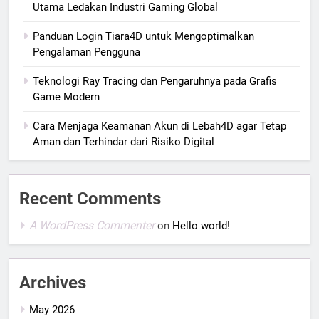
Utama Ledakan Industri Gaming Global
Panduan Login Tiara4D untuk Mengoptimalkan
Pengalaman Pengguna
Teknologi Ray Tracing dan Pengaruhnya pada Grafis
Game Modern
Cara Menjaga Keamanan Akun di Lebah4D agar Tetap
Aman dan Terhindar dari Risiko Digital
Recent Comments
A WordPress Commenter
on
Hello world!
Archives
May 2026