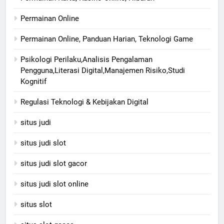
Permainan Online
Permainan Online, Panduan Harian, Teknologi Game
Psikologi Perilaku,Analisis Pengalaman
Pengguna,Literasi Digital,Manajemen Risiko,Studi
Kognitif
Regulasi Teknologi & Kebijakan Digital
situs judi
situs judi slot
situs judi slot gacor
situs judi slot online
situs slot