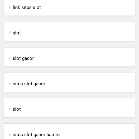
link situs slot
slot
slot gacor
situs slot gacor
slot
situs slot gacor hari ini