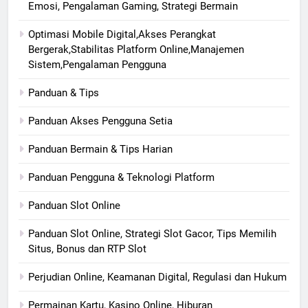
Emosi, Pengalaman Gaming, Strategi Bermain
Optimasi Mobile Digital,Akses Perangkat
Bergerak,Stabilitas Platform Online,Manajemen
Sistem,Pengalaman Pengguna
Panduan & Tips
Panduan Akses Pengguna Setia
Panduan Bermain & Tips Harian
Panduan Pengguna & Teknologi Platform
Panduan Slot Online
Panduan Slot Online, Strategi Slot Gacor, Tips Memilih
Situs, Bonus dan RTP Slot
Perjudian Online, Keamanan Digital, Regulasi dan Hukum
Permainan Kartu, Kasino Online, Hiburan