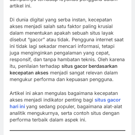
artikel ini.
Di dunia digital yang serba instan, kecepatan
akses menjadi salah satu faktor paling krusial
dalam menentukan apakah sebuah situs layak
disebut “gacor” atau tidak. Pengguna internet saat
ini tidak lagi sekadar mencari informasi, tetapi
juga menginginkan pengalaman yang cepat,
responsif, dan tanpa hambatan teknis. Oleh karena
itu, penilaian terhadap
situs gacor berdasarkan
kecepatan akses
menjadi sangat relevan dalam
mengukur performa dan kepuasan pengguna.
Artikel ini akan mengulas bagaimana kecepatan
akses menjadi indikator penting bagi
situs gacor
hari ini
yang sedang populer, bagaimana alat-alat
analitik mengukurnya, serta contoh situs dengan
performa terbaik dalam aspek ini.