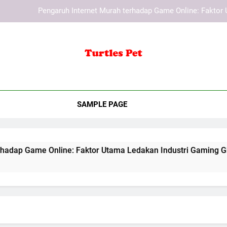
Pengaruh Internet Murah terhadap Game Online: Faktor
Panduan Login Tiara4D untuk
Teknologi Ray Tracing dan
tles Pet
LAE138 Link A
Panduan Lengkap Perawatan Kura-Kura Di Turtles Pet.
Pengaruh Internet Murah terhadap Game Online: Faktor
SAMPLE PAGE
Panduan Login Tiara4D untuk
Teknologi Ray Tracing dan
nline: Faktor Utama Ledakan Industri Gaming Global
P
5 