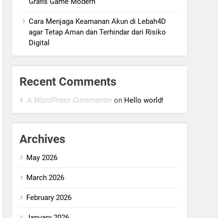
Grafis Game Modern
Cara Menjaga Keamanan Akun di Lebah4D
agar Tetap Aman dan Terhindar dari Risiko
Digital
Recent Comments
A WordPress Commenter
on
Hello world!
Archives
May 2026
March 2026
February 2026
January 2026