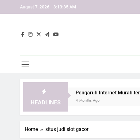
Skip
August 7, 2026
3:13:36 AM
to
content
Tur
Dapatkan 
engguna Setia
Pengaruh Internet Murah terhadap Game O
4 Months Ago
HEADLINES
Home
situs judi slot gacor