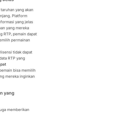
l taruhan yang akan
njang. Platform
formasi yang jelas
nan yang mereka
ng RTP, pemain dapat
milih permainan
isensi tidak dapat
data RTP yang
pat
 pemain bisa memilih
ang mereka inginkan
an yang
uga memberikan