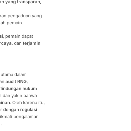
an yang transparan
,
uran pengaduan yang
lah pemain.
si
, pemain dapat
rcaya
, dan
terjamin
 utama dalam
gan
audit RNG
,
rlindungan hukum
n dan yakin bahwa
ainan
. Oleh karena itu,
ur dengan regulasi
ikmati pengalaman
a
.