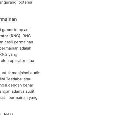
engurangi potensi
ermainan
t gacor
tetap adil
ator (RNG)
. RNG
an hasil permainan
 permainan adalah
a RNG yang
i oleh operator atau
 untuk menjalani
audit
M Testlabs
, atau
ungsi dengan benar
Dengan adanya audit
hasil permainan yang
g Jelas