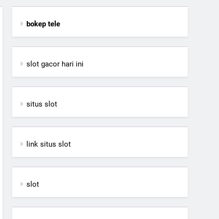
bokep tele
slot gacor hari ini
situs slot
link situs slot
slot