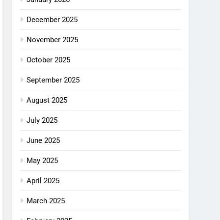
December 2025
November 2025
October 2025
September 2025
August 2025
July 2025
June 2025
May 2025
April 2025
March 2025