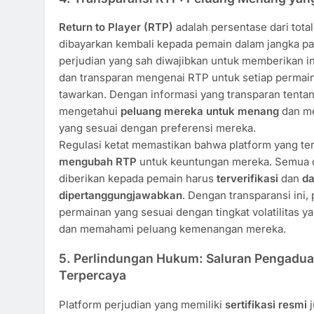
Return to Player (RTP)
adalah persentase dari tota
dibayarkan kembali kepada pemain dalam jangka pa
perjudian yang sah diwajibkan untuk memberikan in
dan transparan mengenai RTP untuk setiap permai
tawarkan. Dengan informasi yang transparan tenta
mengetahui
peluang mereka untuk menang
dan me
yang sesuai dengan preferensi mereka.
Regulasi ketat memastikan bahwa platform yang terl
mengubah RTP
untuk keuntungan mereka. Semua 
diberikan kepada pemain harus
terverifikasi
dan
da
dipertanggungjawabkan
. Dengan transparansi ini,
permainan yang sesuai dengan tingkat volatilitas y
dan memahami peluang kemenangan mereka.
5. Perlindungan Hukum: Saluran Pengadu
Terpercaya
Platform perjudian yang memiliki
sertifikasi resmi
j