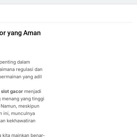
cor yang Aman
penting dalam
gaimana regulasi dan
permainan yang adil
n
slot gacor
menjadi
g menang yang tinggi
. Namun, meskipun
n ini, munculnya
kan kekhawatiran
kita mainkan benar-