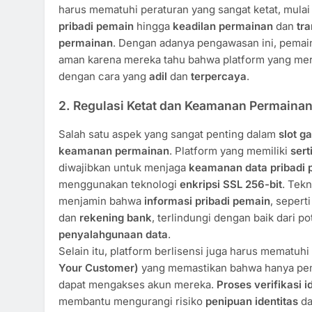
harus mematuhi peraturan yang sangat ketat, mulai
pribadi pemain
hingga
keadilan permainan
dan
tra
permainan
. Dengan adanya pengawasan ini, pemain
aman karena mereka tahu bahwa platform yang mere
dengan cara yang
adil
dan
terpercaya
.
2. Regulasi Ketat dan Keamanan Permaina
Salah satu aspek yang sangat penting dalam
slot g
keamanan permainan
. Platform yang memiliki
sert
diwajibkan untuk menjaga
keamanan data pribadi 
menggunakan teknologi
enkripsi SSL 256-bit
. Tekn
menjamin bahwa
informasi pribadi pemain
, sepert
dan
rekening bank
, terlindungi dengan baik dari p
penyalahgunaan data
.
Selain itu, platform berlisensi juga harus mematuhi
Your Customer)
yang memastikan bahwa hanya pem
dapat mengakses akun mereka.
Proses verifikasi i
membantu mengurangi risiko
penipuan identitas
da