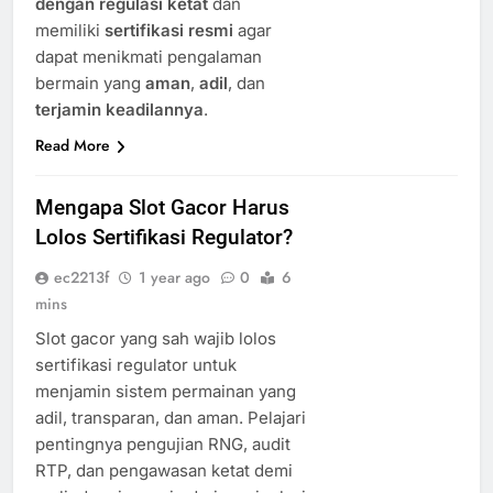
dengan regulasi ketat
dan
memiliki
sertifikasi resmi
agar
dapat menikmati pengalaman
bermain yang
aman
,
adil
, dan
terjamin keadilannya
.
Read More
Mengapa Slot Gacor Harus
Lolos Sertifikasi Regulator?
ec2213f
1 year ago
0
6
mins
Slot gacor yang sah wajib lolos
sertifikasi regulator untuk
menjamin sistem permainan yang
adil, transparan, dan aman. Pelajari
pentingnya pengujian RNG, audit
RTP, dan pengawasan ketat demi