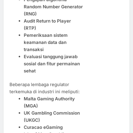
Random Number Generator
(RNG)
Audit Return to Player
(RTP)
Pemeriksaan sistem
keamanan data dan
transaksi
Evaluasi tanggung jawab
sosial dan fitur permainan
sehat
Beberapa lembaga regulator
terkemuka di industri ini meliputi:
Malta Gaming Authority
(MGA)
UK Gambling Commission
(UKGC)
Curacao eGaming