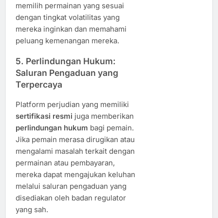
memilih permainan yang sesuai
dengan tingkat volatilitas yang
mereka inginkan dan memahami
peluang kemenangan mereka.
5. Perlindungan Hukum:
Saluran Pengaduan yang
Terpercaya
Platform perjudian yang memiliki
sertifikasi resmi
juga memberikan
perlindungan hukum
bagi pemain.
Jika pemain merasa dirugikan atau
mengalami masalah terkait dengan
permainan atau pembayaran,
mereka dapat mengajukan keluhan
melalui saluran pengaduan yang
disediakan oleh badan regulator
yang sah.