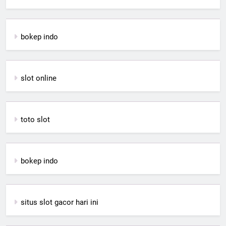
bokep indo
slot online
toto slot
bokep indo
situs slot gacor hari ini