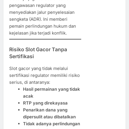
pengawasan regulator yang
menyediakan jalur penyelesaian
sengketa (ADR). Ini memberi
pemain perlindungan hukum dan
kejelasan jika terjadi konflik.
Risiko Slot Gacor Tanpa
Sertifikasi
Slot gacor yang tidak melalui
sertifikasi regulator memiliki risiko
serius, di antaranya:
Hasil permainan yang tidak
acak
RTP yang direkayasa
Penarikan dana yang
dipersulit atau dibatalkan
Tidak adanya perlindungan