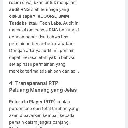
resmi
diwajibkan untuk menjalani
audit RNG
oleh lembaga yang
diakui seperti
eCOGRA
,
BMM
Testlabs
, atau
iTech Labs
. Audit ini
memastikan bahwa RNG berfungsi
dengan benar dan bahwa hasil
permainan benar-benar
acakan
.
Dengan adanya audit ini, pemain
dapat merasa lebih
yakin
bahwa
setiap hasil permainan yang
mereka terima adalah sah dan adil.
4. Transparansi RTP:
Peluang Menang yang Jelas
Return to Player (RTP)
adalah
persentase dari total taruhan yang
akan dibayarkan kembali kepada
pemain dalam jangka panjang.