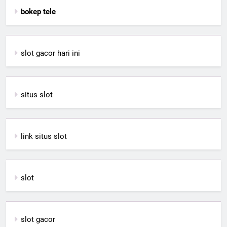
bokep tele
slot gacor hari ini
situs slot
link situs slot
slot
slot gacor