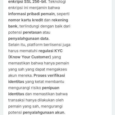
enkripsi SSL 256-bit
. Teknologi
enkripsi ini menjamin bahwa
informasi pribadi pemain
, seperti
nomor kartu kredit
dan
rekening
bank
, terlindungi dengan baik dari
potensi
peretasan
atau
penyalahgunaan data
.
Selain itu, platform berlisensi juga
harus mematuhi
regulasi KYC
(Know Your Customer)
yang
memastikan bahwa hanya pemain
yang sah yang dapat mengakses
akun mereka.
Proses verifikasi
identitas
yang ketat membantu
mengurangi risiko
penipuan
identitas
dan memastikan bahwa
transaksi hanya dilakukan oleh
pemain yang sah, mengurangi
potensi
penyalahgunaan akun
.