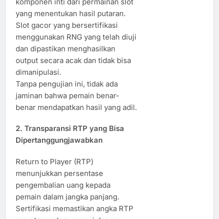
komponen inti dari permainan slot
yang menentukan hasil putaran.
Slot gacor yang bersertifikasi
menggunakan RNG yang telah diuji
dan dipastikan menghasilkan
output secara acak dan tidak bisa
dimanipulasi.
Tanpa pengujian ini, tidak ada
jaminan bahwa pemain benar-
benar mendapatkan hasil yang adil.
2.
Transparansi RTP yang Bisa
Dipertanggungjawabkan
Return to Player (RTP)
menunjukkan persentase
pengembalian uang kepada
pemain dalam jangka panjang.
Sertifikasi memastikan angka RTP