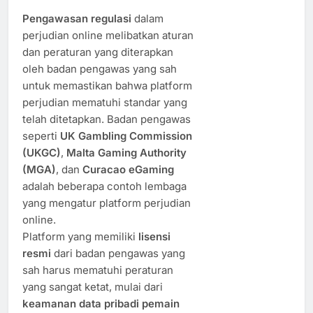
Pengawasan regulasi
dalam
perjudian online melibatkan aturan
dan peraturan yang diterapkan
oleh badan pengawas yang sah
untuk memastikan bahwa platform
perjudian mematuhi standar yang
telah ditetapkan. Badan pengawas
seperti
UK Gambling Commission
(UKGC)
,
Malta Gaming Authority
(MGA)
, dan
Curacao eGaming
adalah beberapa contoh lembaga
yang mengatur platform perjudian
online.
Platform yang memiliki
lisensi
resmi
dari badan pengawas yang
sah harus mematuhi peraturan
yang sangat ketat, mulai dari
keamanan data pribadi pemain