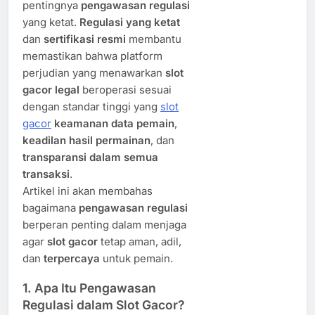
pentingnya
pengawasan regulasi
yang ketat.
Regulasi yang ketat
dan
sertifikasi resmi
membantu
memastikan bahwa platform
perjudian yang menawarkan
slot
gacor legal
beroperasi sesuai
dengan standar tinggi yang
slot
gacor
keamanan data pemain
,
keadilan hasil permainan
, dan
transparansi dalam semua
transaksi
.
Artikel ini akan membahas
bagaimana
pengawasan regulasi
berperan penting dalam menjaga
agar
slot gacor
tetap aman, adil,
dan
terpercaya
untuk pemain.
1. Apa Itu Pengawasan
Regulasi dalam Slot Gacor?