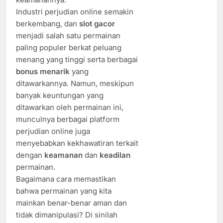
Industri perjudian online semakin
berkembang, dan
slot gacor
menjadi salah satu permainan
paling populer berkat peluang
menang yang tinggi serta berbagai
bonus menarik
yang
ditawarkannya. Namun, meskipun
banyak keuntungan yang
ditawarkan oleh permainan ini,
munculnya berbagai platform
perjudian online juga
menyebabkan kekhawatiran terkait
dengan
keamanan
dan
keadilan
permainan.
Bagaimana cara memastikan
bahwa permainan yang kita
mainkan benar-benar aman dan
tidak dimanipulasi? Di sinilah