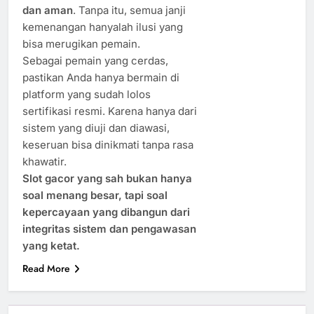
dan aman
. Tanpa itu, semua janji
kemenangan hanyalah ilusi yang
bisa merugikan pemain.
Sebagai pemain yang cerdas,
pastikan Anda hanya bermain di
platform yang sudah lolos
sertifikasi resmi. Karena hanya dari
sistem yang diuji dan diawasi,
keseruan bisa dinikmati tanpa rasa
khawatir.
Slot gacor yang sah bukan hanya
soal menang besar, tapi soal
kepercayaan yang dibangun dari
integritas sistem dan pengawasan
yang ketat.
Read More