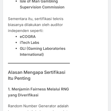
Isle of Man Gambling
Supervision Commission
Sementara itu, sertifikasi teknis
biasanya dilakukan oleh auditor
independen seperti:
eCOGRA
iTech Labs
GLI (Gaming Laboratories
International)
Alasan Mengapa Sertifikasi
Itu Penting
1.
Menjamin Fairness Melalui RNG
yang Diverifikasi
Random Number Generator adalah