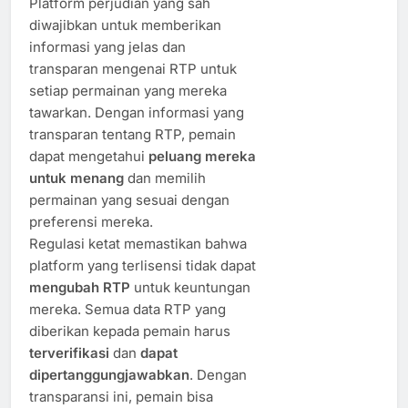
Platform perjudian yang sah
diwajibkan untuk memberikan
informasi yang jelas dan
transparan mengenai RTP untuk
setiap permainan yang mereka
tawarkan. Dengan informasi yang
transparan tentang RTP, pemain
dapat mengetahui
peluang mereka
untuk menang
dan memilih
permainan yang sesuai dengan
preferensi mereka.
Regulasi ketat memastikan bahwa
platform yang terlisensi tidak dapat
mengubah RTP
untuk keuntungan
mereka. Semua data RTP yang
diberikan kepada pemain harus
terverifikasi
dan
dapat
dipertanggungjawabkan
. Dengan
transparansi ini, pemain bisa