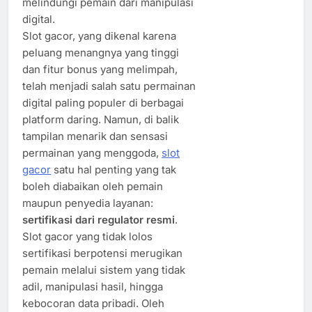
melindungi pemain dari manipulasi
digital.
Slot gacor, yang dikenal karena
peluang menangnya yang tinggi
dan fitur bonus yang melimpah,
telah menjadi salah satu permainan
digital paling populer di berbagai
platform daring. Namun, di balik
tampilan menarik dan sensasi
permainan yang menggoda,
slot
gacor
satu hal penting yang tak
boleh diabaikan oleh pemain
maupun penyedia layanan:
sertifikasi dari regulator resmi
.
Slot gacor yang tidak lolos
sertifikasi berpotensi merugikan
pemain melalui sistem yang tidak
adil, manipulasi hasil, hingga
kebocoran data pribadi. Oleh