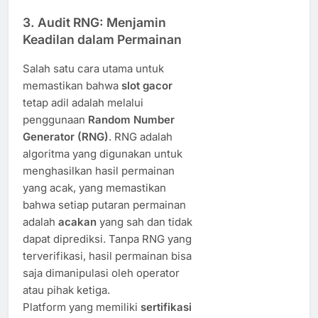
3. Audit RNG: Menjamin
Keadilan dalam Permainan
Salah satu cara utama untuk
memastikan bahwa
slot gacor
tetap adil adalah melalui
penggunaan
Random Number
Generator (RNG)
. RNG adalah
algoritma yang digunakan untuk
menghasilkan hasil permainan
yang acak, yang memastikan
bahwa setiap putaran permainan
adalah
acakan
yang sah dan tidak
dapat diprediksi. Tanpa RNG yang
terverifikasi, hasil permainan bisa
saja dimanipulasi oleh operator
atau pihak ketiga.
Platform yang memiliki
sertifikasi