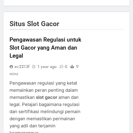
Situs Slot Gacor
Pengawasan Regulasi untuk
Slot Gacor yang Aman dan
Legal
ec2213f
1 year ago
0
9
mins
Pengawasan regulasi yang ketat
memainkan peran penting dalam
memastikan
slot gacor
aman dan
legal. Pelajari bagaimana regulasi
dan sertifikasi melindungi pemain
dengan memastikan permainan
yang adil dan terjamin
keamanannya.