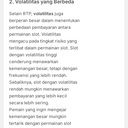
2.
Volatilitas yang Berbeda
Selain RTP,
volatilitas
juga
berperan besar dalam menentukan
perbedaan pembayaran antara
permainan slot. Volatilitas
mengacu pada tingkat risiko yang
terlibat dalam permainan slot. Slot
dengan volatilitas tinggi
cenderung menawarkan
kemenangan besar, tetapi dengan
frekuensi yang lebih rendah.
Sebaliknya, slot dengan volatilitas
rendah mungkin menawarkan
pembayaran yang lebih kecil
secara lebih sering.
Pemain yang ingin mengejar
kemenangan besar mungkin
tertarik dengan permainan slot