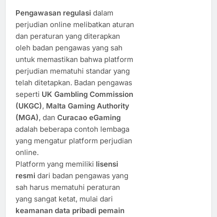
Pengawasan regulasi
dalam
perjudian online melibatkan aturan
dan peraturan yang diterapkan
oleh badan pengawas yang sah
untuk memastikan bahwa platform
perjudian mematuhi standar yang
telah ditetapkan. Badan pengawas
seperti
UK Gambling Commission
(UKGC)
,
Malta Gaming Authority
(MGA)
, dan
Curacao eGaming
adalah beberapa contoh lembaga
yang mengatur platform perjudian
online.
Platform yang memiliki
lisensi
resmi
dari badan pengawas yang
sah harus mematuhi peraturan
yang sangat ketat, mulai dari
keamanan data pribadi pemain