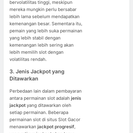
bervolatilitas tinggi, meskipun
mereka mungkin perlu bersabar
lebih lama sebelum mendapatkan
kemenangan besar. Sementara itu,
pemain yang lebih suka permainan
yang lebih stabil dengan
kemenangan lebih sering akan
lebih memilih slot dengan
volatilitas rendah.
3.
Jenis Jackpot yang
Ditawarkan
Perbedaan lain dalam pembayaran
antara permainan slot adalah
jenis
jackpot
yang ditawarkan oleh
setiap permainan. Beberapa
permainan slot di situs Slot Gacor
menawarkan
jackpot progresif
,