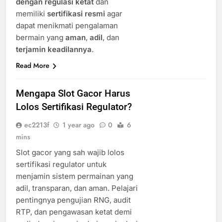
dengan regulasi ketat
dan
memiliki
sertifikasi resmi
agar
dapat menikmati pengalaman
bermain yang
aman
,
adil
, dan
terjamin keadilannya
.
Read More
Mengapa Slot Gacor Harus
Lolos Sertifikasi Regulator?
ec2213f
1 year ago
0
6
mins
Slot gacor yang sah wajib lolos
sertifikasi regulator untuk
menjamin sistem permainan yang
adil, transparan, dan aman. Pelajari
pentingnya pengujian RNG, audit
RTP, dan pengawasan ketat demi