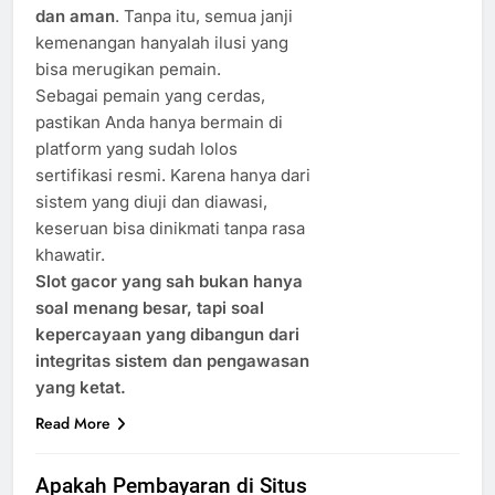
dan aman
. Tanpa itu, semua janji
kemenangan hanyalah ilusi yang
bisa merugikan pemain.
Sebagai pemain yang cerdas,
pastikan Anda hanya bermain di
platform yang sudah lolos
sertifikasi resmi. Karena hanya dari
sistem yang diuji dan diawasi,
keseruan bisa dinikmati tanpa rasa
khawatir.
Slot gacor yang sah bukan hanya
soal menang besar, tapi soal
kepercayaan yang dibangun dari
integritas sistem dan pengawasan
yang ketat.
Read More
Apakah Pembayaran di Situs