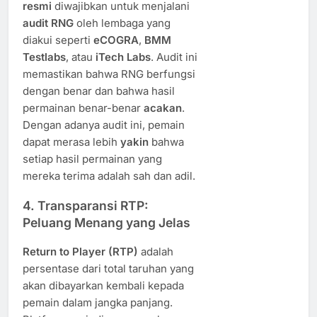
resmi
diwajibkan untuk menjalani
audit RNG
oleh lembaga yang
diakui seperti
eCOGRA
,
BMM
Testlabs
, atau
iTech Labs
. Audit ini
memastikan bahwa RNG berfungsi
dengan benar dan bahwa hasil
permainan benar-benar
acakan
.
Dengan adanya audit ini, pemain
dapat merasa lebih
yakin
bahwa
setiap hasil permainan yang
mereka terima adalah sah dan adil.
4. Transparansi RTP:
Peluang Menang yang Jelas
Return to Player (RTP)
adalah
persentase dari total taruhan yang
akan dibayarkan kembali kepada
pemain dalam jangka panjang.