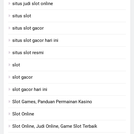
situs judi slot online
situs slot
situs slot gacor
situs slot gacor hari ini
situs slot resmi
slot
slot gacor
slot gacor hari ini
Slot Games, Panduan Permainan Kasino
Slot Online
Slot Online, Judi Online, Game Slot Terbaik