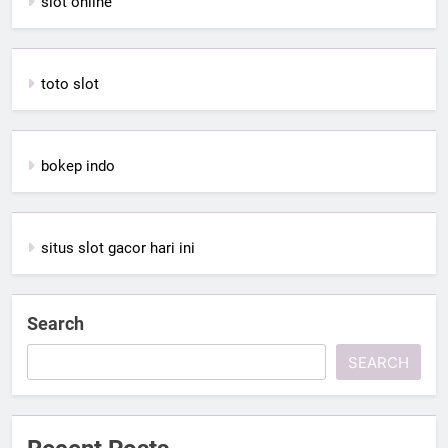
slot online
toto slot
bokep indo
situs slot gacor hari ini
Search
SEARCH