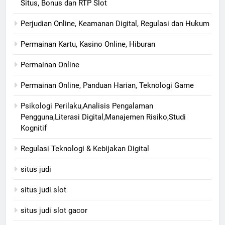
Situs, Bonus dan RTP Slot
Perjudian Online, Keamanan Digital, Regulasi dan Hukum
Permainan Kartu, Kasino Online, Hiburan
Permainan Online
Permainan Online, Panduan Harian, Teknologi Game
Psikologi Perilaku,Analisis Pengalaman
Pengguna,Literasi Digital,Manajemen Risiko,Studi
Kognitif
Regulasi Teknologi & Kebijakan Digital
situs judi
situs judi slot
situs judi slot gacor