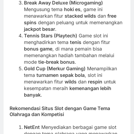
Break Away Deluxe (Microgaming)
Mengusung tema
hoki es
, game ini
menawarkan fitur
stacked wilds
dan
free
spins
dengan peluang untuk memenangkan
jackpot besar
.
Tennis Stars (Playtech)
Game slot ini
menghadirkan tema
tenis
dengan fitur
bonus game
, di mana pemain bisa
memenangkan hadiah tambahan melalui
mode
tie-break bonus
.
Gold Cup (Merkur Gaming)
Menampilkan
tema
turnamen sepak bola
, slot ini
menawarkan fitur
wilds
dan
respin
untuk
kesempatan meraih
kemenangan lebih
banyak
.
Rekomendasi Situs Slot dengan Game Tema
Olahraga dan Kompetisi
NetEnt
Menyediakan berbagai game slot
dengan tema olahraga yang menawarkan