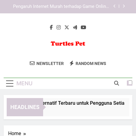
Skip
Pengaruh Internet Murah terhadap Game Online:
Faktor Utama Ledakan Industri Gaming Global
to
Panduan Login Tiara4D untuk Mengoptimalkan
content
Pengalaman Pengguna
Teknologi Ray Tracing dan Pengaruhnya pada
Grafis Game Modern
LAE138 Link Alternatif Terbaru untuk Pengguna
Setia
Turtles Pet
Pengaruh Internet Murah terhadap Game Online:
Dapatkan Panduan Lengkap Perawatan
Faktor Utama Ledakan Industri Gaming Global
NEWSLETTER
RANDOM NEWS
Kura-Kura Di Turtles Pet.
Panduan Login Tiara4D untuk Mengoptimalkan
Pengalaman Pengguna
MENU
Teknologi Ray Tracing dan Pengaruhnya pada
Grafis Game Modern
LAE138 Link Alternatif Terbaru untuk Pengguna Setia
P
HEADLINES
3 Months Ago
4
Home