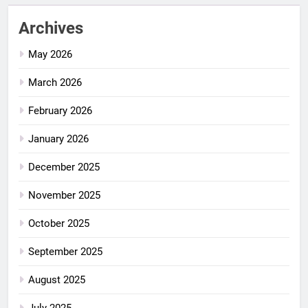
Archives
May 2026
March 2026
February 2026
January 2026
December 2025
November 2025
October 2025
September 2025
August 2025