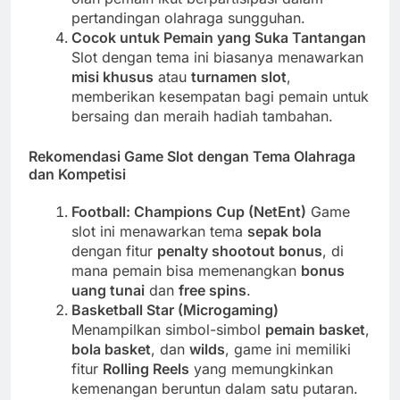
pertandingan olahraga sungguhan.
Cocok untuk Pemain yang Suka Tantangan
Slot dengan tema ini biasanya menawarkan
misi khusus
atau
turnamen slot
,
memberikan kesempatan bagi pemain untuk
bersaing dan meraih hadiah tambahan.
Rekomendasi Game Slot dengan Tema Olahraga
dan Kompetisi
Football: Champions Cup (NetEnt)
Game
slot ini menawarkan tema
sepak bola
dengan fitur
penalty shootout bonus
, di
mana pemain bisa memenangkan
bonus
uang tunai
dan
free spins
.
Basketball Star (Microgaming)
Menampilkan simbol-simbol
pemain basket
,
bola basket
, dan
wilds
, game ini memiliki
fitur
Rolling Reels
yang memungkinkan
kemenangan beruntun dalam satu putaran.