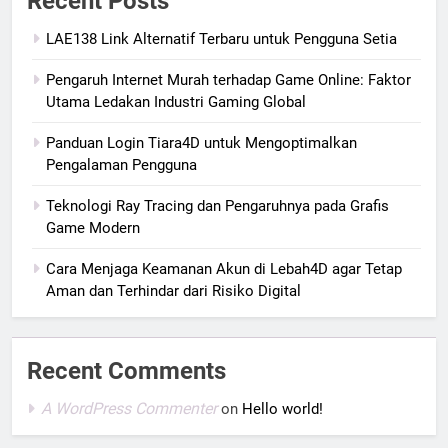
Recent Posts
LAE138 Link Alternatif Terbaru untuk Pengguna Setia
Pengaruh Internet Murah terhadap Game Online: Faktor
Utama Ledakan Industri Gaming Global
Panduan Login Tiara4D untuk Mengoptimalkan
Pengalaman Pengguna
Teknologi Ray Tracing dan Pengaruhnya pada Grafis
Game Modern
Cara Menjaga Keamanan Akun di Lebah4D agar Tetap
Aman dan Terhindar dari Risiko Digital
Recent Comments
A WordPress Commenter
on
Hello world!