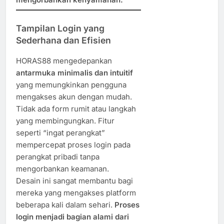
Tampilan Login yang
Sederhana dan Efisien
HORAS88 mengedepankan
antarmuka minimalis dan intuitif
yang memungkinkan pengguna
mengakses akun dengan mudah.
Tidak ada form rumit atau langkah
yang membingungkan. Fitur
seperti “ingat perangkat”
mempercepat proses login pada
perangkat pribadi tanpa
mengorbankan keamanan.
Desain ini sangat membantu bagi
mereka yang mengakses platform
beberapa kali dalam sehari.
Proses
login menjadi bagian alami dari