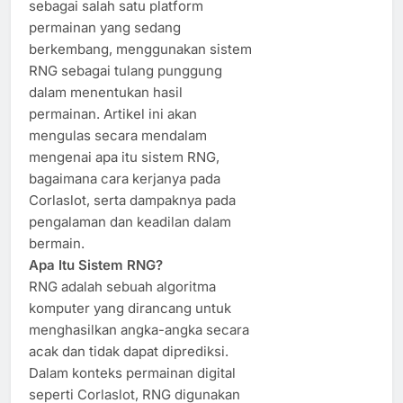
sebagai salah satu platform
permainan yang sedang
berkembang, menggunakan sistem
RNG sebagai tulang punggung
dalam menentukan hasil
permainan. Artikel ini akan
mengulas secara mendalam
mengenai apa itu sistem RNG,
bagaimana cara kerjanya pada
Corlaslot, serta dampaknya pada
pengalaman dan keadilan dalam
bermain.
Apa Itu Sistem RNG?
RNG adalah sebuah algoritma
komputer yang dirancang untuk
menghasilkan angka-angka secara
acak dan tidak dapat diprediksi.
Dalam konteks permainan digital
seperti Corlaslot, RNG digunakan