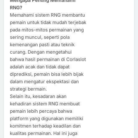
Mengapa Penting Memahami
RNG?
Memahami sistem RNG membantu
pemain untuk tidak mudah terjebak
pada mitos-mitos permainan yang
sering muncul, seperti pola
kemenangan pasti atau teknik
curang. Dengan mengetahui
bahwa hasil permainan di Corlaslot
adalah acak dan tidak dapat
diprediksi, pemain bisa lebih bijak
dalam mengatur ekspektasi dan
strategi bermain.
Selain itu, kesadaran akan
kehadiran sistem RNG membuat
pemain lebih percaya bahwa
platform yang digunakan memiliki
komitmen terhadap keadilan dan
kualitas permainan. Hal ini juga