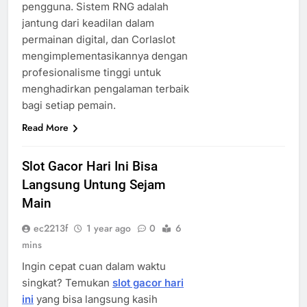
pengguna. Sistem RNG adalah
jantung dari keadilan dalam
permainan digital, dan Corlaslot
mengimplementasikannya dengan
profesionalisme tinggi untuk
menghadirkan pengalaman terbaik
bagi setiap pemain.
Read More
Slot Gacor Hari Ini Bisa
Langsung Untung Sejam
Main
ec2213f
1 year ago
0
6
mins
Ingin cepat cuan dalam waktu
singkat? Temukan
slot gacor hari
ini
yang bisa langsung kasih