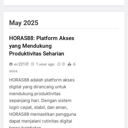
May 2025
HORAS88: Platform Akses
yang Mendukung
Produktivitas Seharian
ec2213f
1 year ago
0
6
mins
HORAS88 adalah platform akses
digital yang dirancang untuk
mendukung produktivitas
sepanjang hari. Dengan sistem
login cepat, stabil, dan aman,
HORAS88 memastikan pengguna
dapat menjalani rutinitas digital
tanpa hambatan.