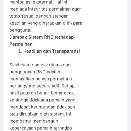
manipulasi eksternal. Hal ini
menjaga integritas permainan agar
tetap sesuai dengan standar
keadilan yang diharapkan oleh para
pengguna.
Dampak Sistem RNG terhadap
Permainan
Keadilan dan Transparansi
Salah satu dampak utama dari
penggunaan RNG adalah
memastikan bahwa permainan
berlangsung secara adil. Setiap
hasil putaran benar-benar acak,
sehingga tidak ada pemain yang
mendapat keuntungan tidak sah
atau dirugikan oleh sistem. Ini
membantu membangun
kepercayaan pemain terhadap