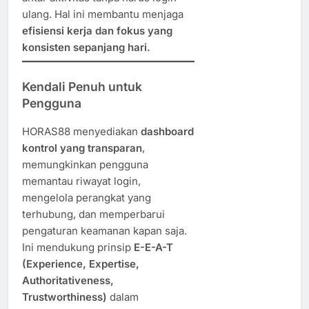
ulang. Hal ini membantu menjaga
efisiensi kerja dan fokus yang
konsisten sepanjang hari.
Kendali Penuh untuk
Pengguna
HORAS88 menyediakan
dashboard
kontrol yang transparan
,
memungkinkan pengguna
memantau riwayat login,
mengelola perangkat yang
terhubung, dan memperbarui
pengaturan keamanan kapan saja.
Ini mendukung prinsip
E-E-A-T
(Experience, Expertise,
Authoritativeness,
Trustworthiness)
dalam