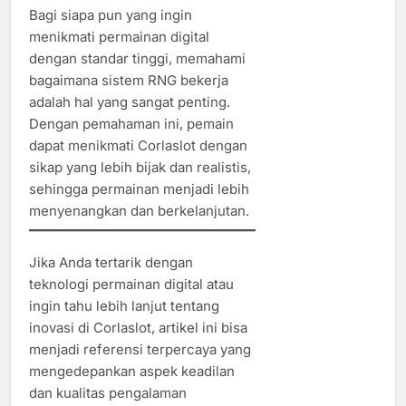
Bagi siapa pun yang ingin
menikmati permainan digital
dengan standar tinggi, memahami
bagaimana sistem RNG bekerja
adalah hal yang sangat penting.
Dengan pemahaman ini, pemain
dapat menikmati Corlaslot dengan
sikap yang lebih bijak dan realistis,
sehingga permainan menjadi lebih
menyenangkan dan berkelanjutan.
Jika Anda tertarik dengan
teknologi permainan digital atau
ingin tahu lebih lanjut tentang
inovasi di Corlaslot, artikel ini bisa
menjadi referensi terpercaya yang
mengedepankan aspek keadilan
dan kualitas pengalaman