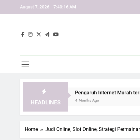
Skip
August 7, 2026
7:40:17 AM
to
content
Tur
Dapatkan 
Pengguna Setia
Pengaruh Internet Murah terhadap Game 
4 Months Ago
HEADLINES
Home
Judi Online, Slot Online, Strategi Permaina