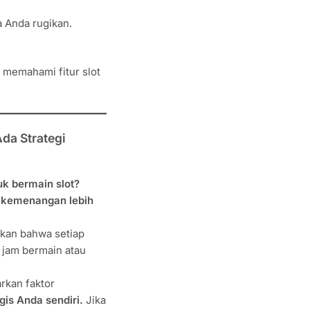
 Anda rugikan.
memahami fitur slot
da Strategi
uk bermain slot?
 kemenangan lebih
kan bahwa setiap
h jam bermain atau
rkan faktor
is Anda sendiri.
Jika