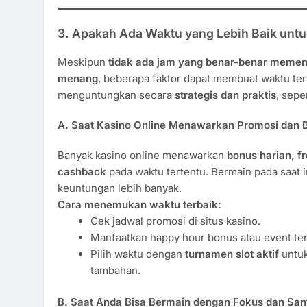
3. Apakah Ada Waktu yang Lebih Baik untu
Meskipun
tidak ada jam yang benar-benar memen
menang
, beberapa faktor dapat membuat waktu ter
menguntungkan secara
strategis dan praktis
, seper
A. Saat Kasino Online Menawarkan Promosi dan 
Banyak kasino online menawarkan
bonus harian, fr
cashback
pada waktu tertentu. Bermain pada saat 
keuntungan lebih banyak.
Cara menemukan waktu terbaik:
Cek jadwal promosi di situs kasino.
Manfaatkan happy hour bonus atau event ter
Pilih waktu dengan
turnamen slot aktif
untuk
tambahan.
B. Saat Anda Bisa Bermain dengan Fokus dan San