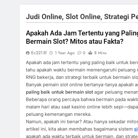
Judi Online, Slot Online, Strategi 
Apakah Ada Jam Tertentu yang Paling
Bermain Slot? Mitos atau Fakta?
Ec2213f
1 Year Ago
0
8 Mins
Apakah ada jam tertentu yang paling baik untuk ber
tahu apakah waktu bermain memengaruhi peluang
RNG bekerja, dan strategi terbaik untuk bermain slo
Banyak pemain slot online bertanya-tanya apakah 
paling baik untuk bermain slot
agar peluang menang
Beberapa orang percaya bahwa bermain pada wakt
malam hari atau saat kasino online lebih sepi—dap
peluang kemenangan mereka.
Namun, apakah ini benar? Atau hanya sekadar mito
artikel ini, kita akan membahas bagaimana sistem
s
apakah ada waktu terbaik untuk bermain, dan strateg