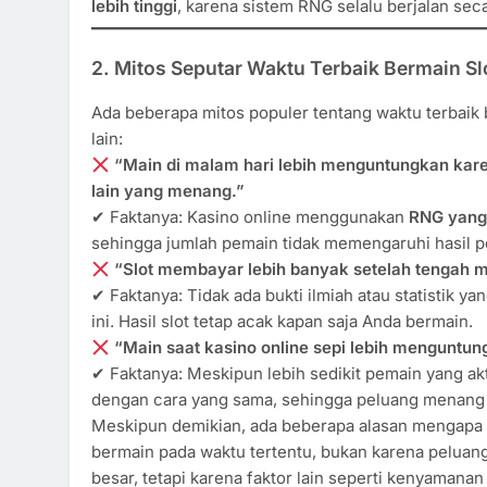
lebih tinggi
, karena sistem RNG selalu berjalan seca
2. Mitos Seputar Waktu Terbaik Bermain Sl
Ada beberapa mitos populer tentang waktu terbaik b
lain:
“Main di malam hari lebih menguntungkan ka
lain yang menang.”
✔ Faktanya: Kasino online menggunakan
RNG yang 
sehingga jumlah pemain tidak memengaruhi hasil 
“Slot membayar lebih banyak setelah tengah 
✔ Faktanya: Tidak ada bukti ilmiah atau statistik 
ini. Hasil slot tetap acak kapan saja Anda bermain.
“Main saat kasino online sepi lebih menguntun
✔ Faktanya: Meskipun lebih sedikit pemain yang akt
dengan cara yang sama, sehingga peluang menang 
Meskipun demikian, ada beberapa alasan mengapa 
bermain pada waktu tertentu, bukan karena peluan
besar, tetapi karena faktor lain seperti kenyamana