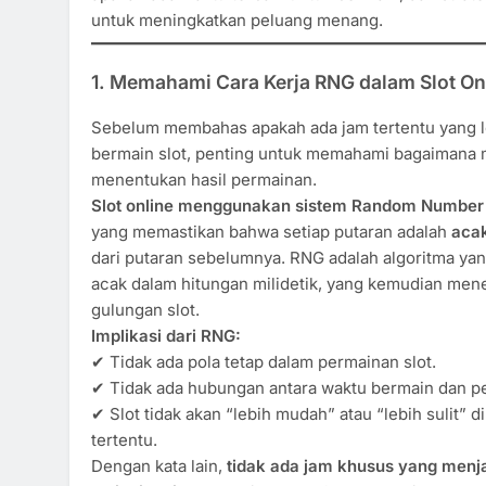
untuk meningkatkan peluang menang.
1. Memahami Cara Kerja RNG dalam Slot On
Sebelum membahas apakah ada jam tertentu yang l
bermain slot, penting untuk memahami bagaimana m
menentukan hasil permainan.
Slot online menggunakan sistem Random Number 
yang memastikan bahwa setiap putaran adalah
aca
dari putaran sebelumnya. RNG adalah algoritma ya
acak dalam hitungan milidetik, yang kemudian mene
gulungan slot.
Implikasi dari RNG:
✔ Tidak ada pola tetap dalam permainan slot.
✔ Tidak ada hubungan antara waktu bermain dan p
✔ Slot tidak akan “lebih mudah” atau “lebih sulit” 
tertentu.
Dengan kata lain,
tidak ada jam khusus yang men