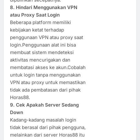
8. Hindari Menggunakan VPN
atau Proxy Saat Login
Beberapa platform memiliki
kebijakan ketat terhadap
penggunaan VPN atau proxy saat
login.Penggunaan alat ini bisa
membuat sistem mendeteksi
aktivitas mencurigakan dan
membatasi akses ke akun.Cobalah
untuk login tanpa menggunakan
VPN atau proxy untuk memastikan
tidak ada pembatasan dari pihak
Horas88.
9. Cek Apakah Server Sedang
Down
Kadang-kadang masalah login
tidak berasal dari pihak pengguna,
melainkan dari server Horas88 itu