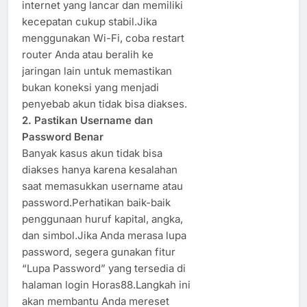
internet yang lancar dan memiliki
kecepatan cukup stabil.Jika
menggunakan Wi-Fi, coba restart
router Anda atau beralih ke
jaringan lain untuk memastikan
bukan koneksi yang menjadi
penyebab akun tidak bisa diakses.
2. Pastikan Username dan
Password Benar
Banyak kasus akun tidak bisa
diakses hanya karena kesalahan
saat memasukkan username atau
password.Perhatikan baik-baik
penggunaan huruf kapital, angka,
dan simbol.Jika Anda merasa lupa
password, segera gunakan fitur
“Lupa Password” yang tersedia di
halaman login Horas88.Langkah ini
akan membantu Anda mereset