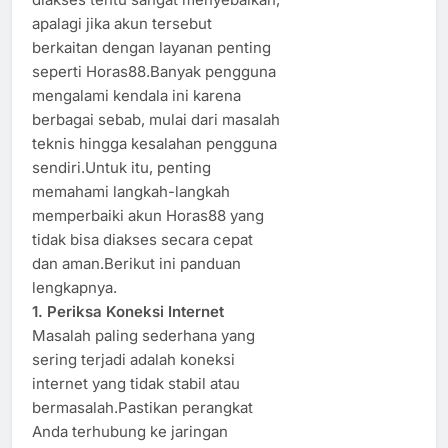
apalagi jika akun tersebut
berkaitan dengan layanan penting
seperti Horas88.Banyak pengguna
mengalami kendala ini karena
berbagai sebab, mulai dari masalah
teknis hingga kesalahan pengguna
sendiri.Untuk itu, penting
memahami langkah-langkah
memperbaiki akun Horas88 yang
tidak bisa diakses secara cepat
dan aman.Berikut ini panduan
lengkapnya.
1. Periksa Koneksi Internet
Masalah paling sederhana yang
sering terjadi adalah koneksi
internet yang tidak stabil atau
bermasalah.Pastikan perangkat
Anda terhubung ke jaringan