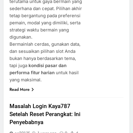
terutama untuk gaya bermain yang
sederhana dan cepat. Pilihan akhir
tetap bergantung pada preferensi
pemain, modal yang dimiliki, serta
strategi waktu bermain yang
digunakan.
Bermainlah cerdas, gunakan data,
dan sesuaikan pilihan slot Anda
bukan hanya berdasarkan tema,
tapi juga
kondisi pasar dan
performa fitur harian
untuk hasil
yang maksimal.
Read More
Masalah Login Kaya787
Setelah Reset Perangkat: Ini
Penyebabnya
ec2213f
1 year ago
0
6