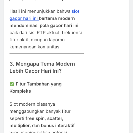
Hasil ini menunjukkan bahwa
slot
gacor hari ini
bertema modern
mendominasi pola gacor hari ini
,
baik dari sisi RTP aktual, frekuensi
fitur aktif, maupun laporan
kemenangan komunitas.
3. Mengapa Tema Modern
Lebih Gacor Hari Ini?
Fitur Tambahan yang
Kompleks
Slot modern biasanya
menggabungkan banyak fitur
seperti
free spin, scatter,
multiplier
, dan
bonus interaktif
yang meningkatkan potensi