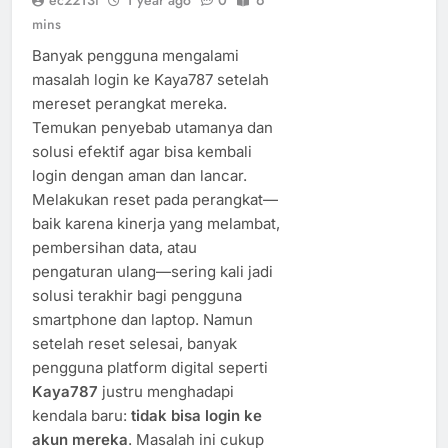
mins
Banyak pengguna mengalami
masalah login ke Kaya787 setelah
mereset perangkat mereka.
Temukan penyebab utamanya dan
solusi efektif agar bisa kembali
login dengan aman dan lancar.
Melakukan reset pada perangkat—
baik karena kinerja yang melambat,
pembersihan data, atau
pengaturan ulang—sering kali jadi
solusi terakhir bagi pengguna
smartphone dan laptop. Namun
setelah reset selesai, banyak
pengguna platform digital seperti
Kaya787
justru menghadapi
kendala baru:
tidak bisa login ke
akun mereka
. Masalah ini cukup