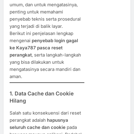
umum, dan untuk mengatasinya,
penting untuk memahami
penyebab teknis serta prosedural
yang terjadi di balik layar.
Berikut ini penjelasan lengkap
mengenai
penyebab login gagal
ke Kaya787 pasca reset
perangkat
, serta langkah-langkah
yang bisa dilakukan untuk
mengatasinya secara mandiri dan
aman.
1. Data Cache dan Cookie
Hilang
Salah satu konsekuensi dari reset
perangkat adalah
hapusnya
seluruh cache dan cookie
pada