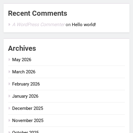
Recent Comments
A WordPress Commenter
on
Hello world!
Archives
May 2026
March 2026
February 2026
January 2026
December 2025
November 2025
October 2025