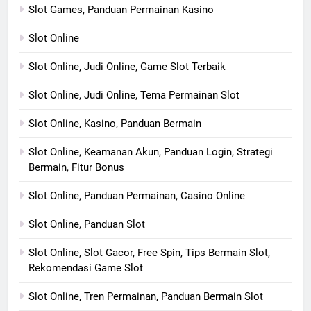
Slot Games, Panduan Permainan Kasino
Slot Online
Slot Online, Judi Online, Game Slot Terbaik
Slot Online, Judi Online, Tema Permainan Slot
Slot Online, Kasino, Panduan Bermain
Slot Online, Keamanan Akun, Panduan Login, Strategi
Bermain, Fitur Bonus
Slot Online, Panduan Permainan, Casino Online
Slot Online, Panduan Slot
Slot Online, Slot Gacor, Free Spin, Tips Bermain Slot,
Rekomendasi Game Slot
Slot Online, Tren Permainan, Panduan Bermain Slot