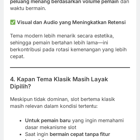
peluang menang berdasarkan volume pemain
dan
waktu bermain.
Visual dan Audio yang Meningkatkan Retensi
Tema modern lebih menarik secara estetika,
sehingga pemain bertahan lebih lama—ini
berkontribusi pada rotasi kemenangan yang lebih
cepat.
4. Kapan Tema Klasik Masih Layak
Dipilih?
Meskipun tidak dominan, slot bertema klasik
masih relevan dalam kondisi tertentu:
Untuk pemain baru
yang ingin memahami
dasar mekanisme slot
Saat ingin
bermain cepat tanpa fitur