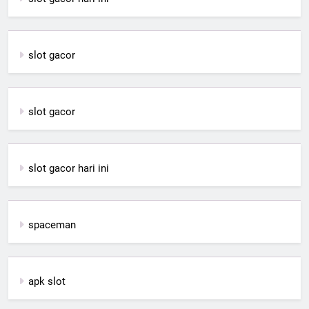
slot gacor
slot gacor
slot gacor hari ini
spaceman
apk slot