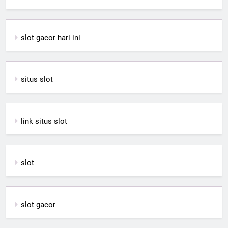
slot gacor hari ini
situs slot
link situs slot
slot
slot gacor