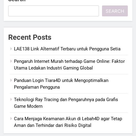
SEARCH
Recent Posts
LAE138 Link Alternatif Terbaru untuk Pengguna Setia
Pengaruh Internet Murah terhadap Game Online: Faktor
Utama Ledakan Industri Gaming Global
Panduan Login Tiara4D untuk Mengoptimalkan
Pengalaman Pengguna
Teknologi Ray Tracing dan Pengaruhnya pada Grafis
Game Modern
Cara Menjaga Keamanan Akun di Lebah4D agar Tetap
Aman dan Terhindar dari Risiko Digital