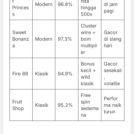
t
nda
Modern
96.8%
di jam
Princes
hingga
pagi
s
500x
Cluster
Sweet
wins +
Gacor
Bonanz
Modern
97.3%
bom
di siang
a
multipli
hari
er
Bonus
Gacor
kecil +
sesekali
Fire 88
Klasik
94.9%
wild
,
klasik
volatile
Free
Perfor
Fruit
spin
Klasik
95.2%
ma naik
Shop
sederha
turun
na