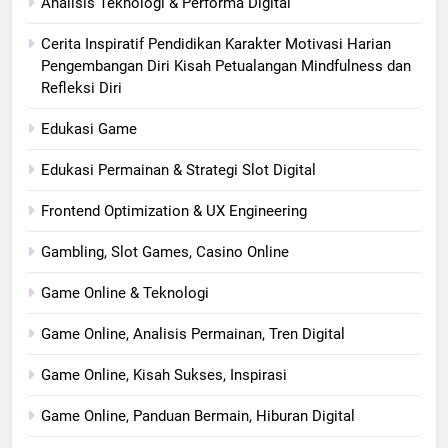
Analisis Teknologi & Performa Digital
Cerita Inspiratif Pendidikan Karakter Motivasi Harian
Pengembangan Diri Kisah Petualangan Mindfulness dan
Refleksi Diri
Edukasi Game
Edukasi Permainan & Strategi Slot Digital
Frontend Optimization & UX Engineering
Gambling, Slot Games, Casino Online
Game Online & Teknologi
Game Online, Analisis Permainan, Tren Digital
Game Online, Kisah Sukses, Inspirasi
Game Online, Panduan Bermain, Hiburan Digital