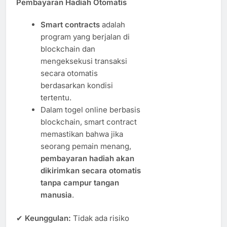
Pembayaran Hadiah Otomatis
Smart contracts
adalah
program yang berjalan di
blockchain dan
mengeksekusi transaksi
secara otomatis
berdasarkan kondisi
tertentu.
Dalam togel online berbasis
blockchain, smart contract
memastikan bahwa jika
seorang pemain menang,
pembayaran hadiah akan
dikirimkan secara otomatis
tanpa campur tangan
manusia
.
✔
Keunggulan:
Tidak ada risiko