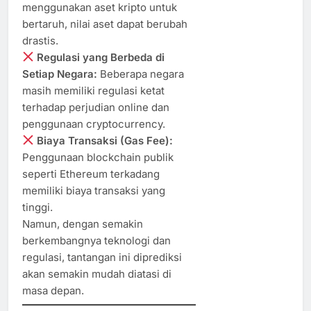
menggunakan aset kripto untuk
bertaruh, nilai aset dapat berubah
drastis.
Regulasi yang Berbeda di
Setiap Negara:
Beberapa negara
masih memiliki regulasi ketat
terhadap perjudian online dan
penggunaan cryptocurrency.
Biaya Transaksi (Gas Fee):
Penggunaan blockchain publik
seperti Ethereum terkadang
memiliki biaya transaksi yang
tinggi.
Namun, dengan semakin
berkembangnya teknologi dan
regulasi, tantangan ini diprediksi
akan semakin mudah diatasi di
masa depan.