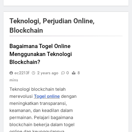
Teknologi, Perjudian Online,
Blockchain
Bagaimana Togel Online
Menggunakan Teknologi
Blockchain?
ec2213f
2 years ago
0
8
mins
Teknologi blockchain telah
merevolusi
Togel online
dengan
meningkatkan transparansi,
keamanan, dan keadilan dalam
permainan. Pelajari bagaimana
blockchain bekerja dalam togel
online dan keunggulannya