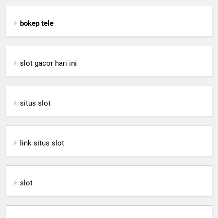
bokep tele
slot gacor hari ini
situs slot
link situs slot
slot