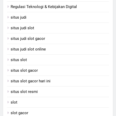
Regulasi Teknologi & Kebijakan Digital
situs judi
situs judi slot
situs judi slot gacor
situs judi slot online
situs slot
situs slot gacor
situs slot gacor hari ini
situs slot resmi
slot
slot gacor