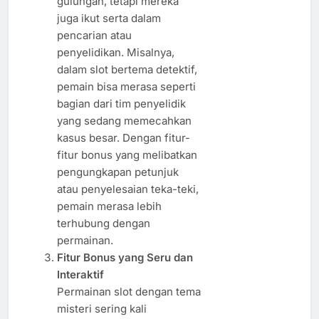
gulungan, tetapi mereka
juga ikut serta dalam
pencarian atau
penyelidikan. Misalnya,
dalam slot bertema detektif,
pemain bisa merasa seperti
bagian dari tim penyelidik
yang sedang memecahkan
kasus besar. Dengan fitur-
fitur bonus yang melibatkan
pengungkapan petunjuk
atau penyelesaian teka-teki,
pemain merasa lebih
terhubung dengan
permainan.
Fitur Bonus yang Seru dan
Interaktif
Permainan slot dengan tema
misteri sering kali