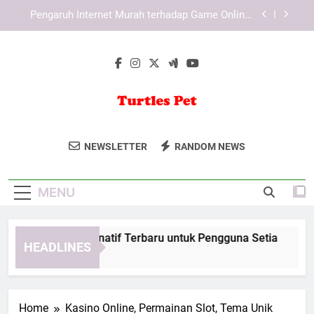
Skip
Panduan Login Tiara4D untuk Mengoptimalkan
to
Pengalaman Pengguna
content
Teknologi Ray Tracing dan Pengaruhnya pada
Grafis Game Modern
LAE138 Link Alternatif Terbaru untuk Pengguna
Setia
Pengaruh Internet Murah terhadap Game Online:
Faktor Utama Ledakan Industri Gaming Global
Turtles Pet
Dapatkan Panduan Lengkap Perawatan
Panduan Login Tiara4D untuk Mengoptimalkan
NEWSLETTER
RANDOM NEWS
Pengalaman Pengguna
Kura-Kura Di Turtles Pet.
Teknologi Ray Tracing dan Pengaruhnya pada
Grafis Game Modern
MENU
E138 Link Alternatif Terbaru untuk Pengguna Setia
Peng
HEADLINES
onths Ago
4 Mon
Home
Kasino Online, Permainan Slot, Tema Unik