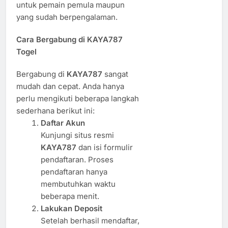
untuk pemain pemula maupun
yang sudah berpengalaman.
Cara Bergabung di KAYA787
Togel
Bergabung di
KAYA787
sangat
mudah dan cepat. Anda hanya
perlu mengikuti beberapa langkah
sederhana berikut ini:
Daftar Akun
Kunjungi situs resmi
KAYA787
dan isi formulir
pendaftaran. Proses
pendaftaran hanya
membutuhkan waktu
beberapa menit.
Lakukan Deposit
Setelah berhasil mendaftar,