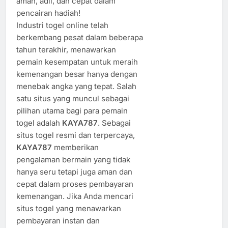
aman, adil, dan cepat dalam
pencairan hadiah!
Industri togel online telah
berkembang pesat dalam beberapa
tahun terakhir, menawarkan
pemain kesempatan untuk meraih
kemenangan besar hanya dengan
menebak angka yang tepat. Salah
satu situs yang muncul sebagai
pilihan utama bagi para pemain
togel adalah
KAYA787
. Sebagai
situs togel resmi dan terpercaya,
KAYA787
memberikan
pengalaman bermain yang tidak
hanya seru tetapi juga aman dan
cepat dalam proses pembayaran
kemenangan. Jika Anda mencari
situs togel yang menawarkan
pembayaran instan dan