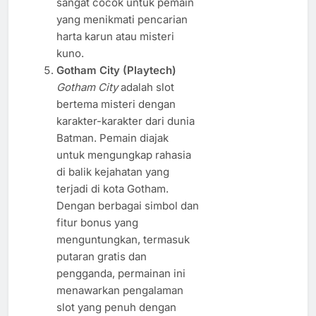
sangat cocok untuk pemain
yang menikmati pencarian
harta karun atau misteri
kuno.
Gotham City (Playtech)
Gotham City
adalah slot
bertema misteri dengan
karakter-karakter dari dunia
Batman. Pemain diajak
untuk mengungkap rahasia
di balik kejahatan yang
terjadi di kota Gotham.
Dengan berbagai simbol dan
fitur bonus yang
menguntungkan, termasuk
putaran gratis dan
pengganda, permainan ini
menawarkan pengalaman
slot yang penuh dengan