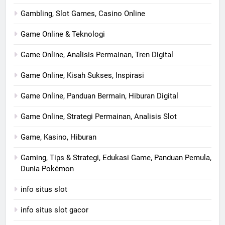
Gambling, Slot Games, Casino Online
Game Online & Teknologi
Game Online, Analisis Permainan, Tren Digital
Game Online, Kisah Sukses, Inspirasi
Game Online, Panduan Bermain, Hiburan Digital
Game Online, Strategi Permainan, Analisis Slot
Game, Kasino, Hiburan
Gaming, Tips & Strategi, Edukasi Game, Panduan Pemula,
Dunia Pokémon
info situs slot
info situs slot gacor