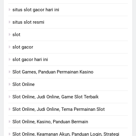
situs slot gacor hari ini
situs slot resmi
slot
slot gacor
slot gacor hari ini
Slot Games, Panduan Permainan Kasino
Slot Online
Slot Online, Judi Online, Game Slot Terbaik
Slot Online, Judi Online, Tema Permainan Slot
Slot Online, Kasino, Panduan Bermain
Slot Online, Keamanan Akun, Panduan Login, Strategi