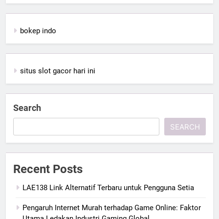
bokep indo
situs slot gacor hari ini
Search
SEARCH
Recent Posts
LAE138 Link Alternatif Terbaru untuk Pengguna Setia
Pengaruh Internet Murah terhadap Game Online: Faktor
Utama Ledakan Industri Gaming Global