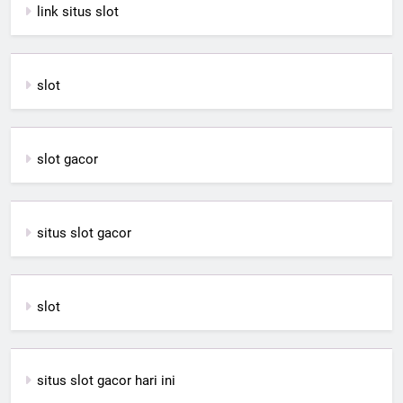
link situs slot
slot
slot gacor
situs slot gacor
slot
situs slot gacor hari ini