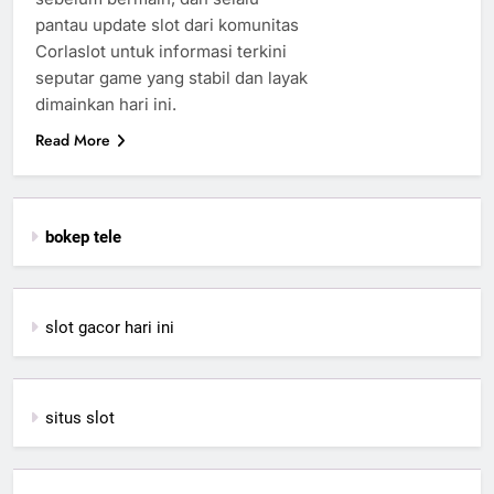
pantau update slot dari komunitas
Corlaslot untuk informasi terkini
seputar game yang stabil dan layak
dimainkan hari ini.
Read More
bokep tele
slot gacor hari ini
situs slot