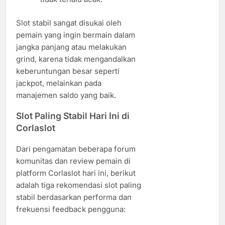
Slot stabil sangat disukai oleh
pemain yang ingin bermain dalam
jangka panjang atau melakukan
grind, karena tidak mengandalkan
keberuntungan besar seperti
jackpot, melainkan pada
manajemen saldo yang baik.
Slot Paling Stabil Hari Ini di
Corlaslot
Dari pengamatan beberapa forum
komunitas dan review pemain di
platform Corlaslot hari ini, berikut
adalah tiga rekomendasi slot paling
stabil berdasarkan performa dan
frekuensi feedback pengguna: