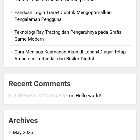
Panduan Login Tiara4D untuk Mengoptimalkan
Pengalaman Pengguna
Teknologi Ray Tracing dan Pengaruhnya pada Grafis
Game Modern
Cara Menjaga Keamanan Akun di Lebah4D agar Tetap
Aman dan Terhindar dari Risiko Digital
Recent Comments
A WordPress Commenter
on
Hello world!
Archives
May 2026