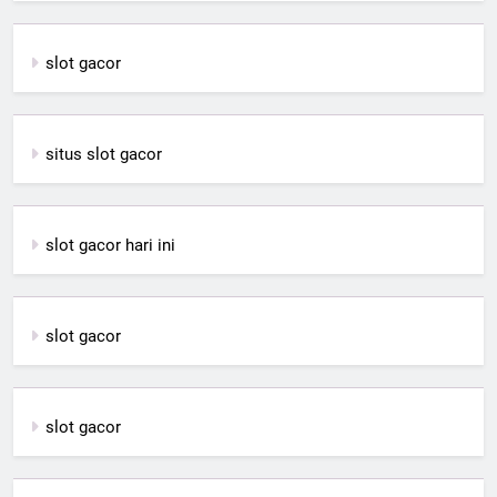
slot gacor
situs slot gacor
slot gacor hari ini
slot gacor
slot gacor