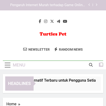
Faktor Utama Ledakan Industri Gaming Global
Skip
Panduan Login Tiara4D untuk Mengoptimalkan
to
Pengalaman Pengguna
content
Teknologi Ray Tracing dan Pengaruhnya pada
Grafis Game Modern
LAE138 Link Alternatif Terbaru untuk Pengguna
Setia
Pengaruh Internet Murah terhadap Game Online:
Faktor Utama Ledakan Industri Gaming Global
Turtles Pet
Dapatkan Panduan Lengkap Perawatan
Panduan Login Tiara4D untuk Mengoptimalkan
NEWSLETTER
RANDOM NEWS
Pengalaman Pengguna
Kura-Kura Di Turtles Pet.
Teknologi Ray Tracing dan Pengaruhnya pada
Grafis Game Modern
MENU
LAE138 Link Alternatif Terbaru untuk Pengguna Setia
Pe
HEADLINES
3 Months Ago
4 
Home