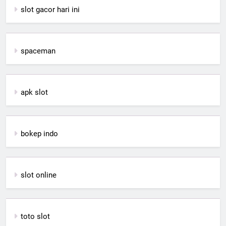
slot gacor hari ini
spaceman
apk slot
bokep indo
slot online
toto slot