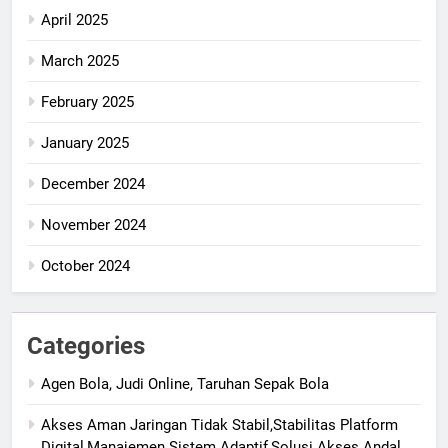
April 2025
March 2025
February 2025
January 2025
December 2024
November 2024
October 2024
Categories
Agen Bola, Judi Online, Taruhan Sepak Bola
Akses Aman Jaringan Tidak Stabil,Stabilitas Platform
Digital,Manajemen Sistem Adaptif,Solusi Akses Andal