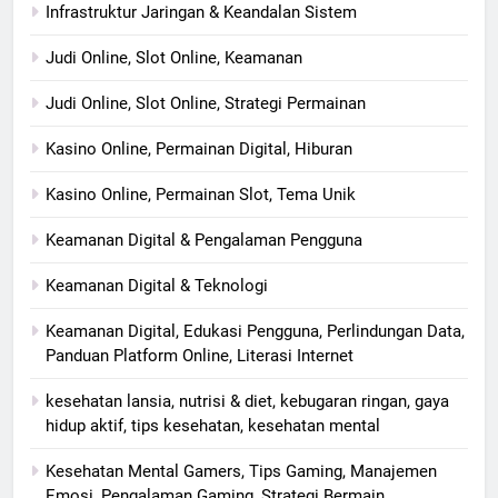
Infrastruktur Jaringan & Keandalan Sistem
Judi Online, Slot Online, Keamanan
Judi Online, Slot Online, Strategi Permainan
Kasino Online, Permainan Digital, Hiburan
Kasino Online, Permainan Slot, Tema Unik
Keamanan Digital & Pengalaman Pengguna
Keamanan Digital & Teknologi
Keamanan Digital, Edukasi Pengguna, Perlindungan Data,
Panduan Platform Online, Literasi Internet
kesehatan lansia, nutrisi & diet, kebugaran ringan, gaya
hidup aktif, tips kesehatan, kesehatan mental
Kesehatan Mental Gamers, Tips Gaming, Manajemen
Emosi, Pengalaman Gaming, Strategi Bermain