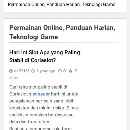
Permainan Online, Panduan Harian, Teknologi Game
Permainan Online, Panduan Harian,
Teknologi Game
Hari Ini Slot Apa yang Paling
Stabil di Corlaslot?
ec2213f
1 year ago
0
5
mins
Cari tahu slot paling stabil di
Corlaslot
slot gacor hari ini
untuk
pengalaman bermain yang lebih
konsisten dan minim risiko. Simak
analisis mendalam berdasarkan
data dan tren terkini.
Bagi para penggemar platform