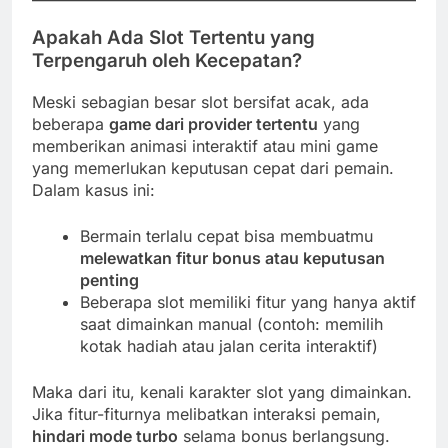
Apakah Ada Slot Tertentu yang
Terpengaruh oleh Kecepatan?
Meski sebagian besar slot bersifat acak, ada
beberapa
game dari provider tertentu
yang
memberikan animasi interaktif atau mini game
yang memerlukan keputusan cepat dari pemain.
Dalam kasus ini:
Bermain terlalu cepat bisa membuatmu
melewatkan fitur bonus atau keputusan
penting
Beberapa slot memiliki fitur yang hanya aktif
saat dimainkan manual (contoh: memilih
kotak hadiah atau jalan cerita interaktif)
Maka dari itu, kenali karakter slot yang dimainkan.
Jika fitur-fiturnya melibatkan interaksi pemain,
hindari mode turbo
selama bonus berlangsung.