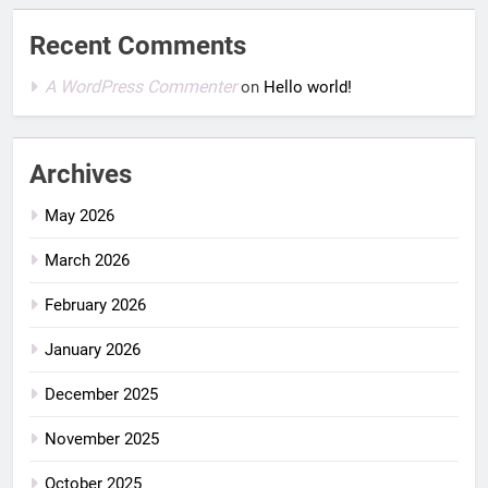
Recent Comments
A WordPress Commenter
on
Hello world!
Archives
May 2026
March 2026
February 2026
January 2026
December 2025
November 2025
October 2025