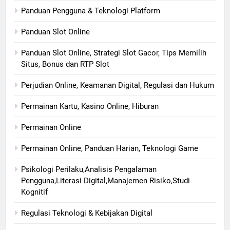
Panduan Pengguna & Teknologi Platform
Panduan Slot Online
Panduan Slot Online, Strategi Slot Gacor, Tips Memilih
Situs, Bonus dan RTP Slot
Perjudian Online, Keamanan Digital, Regulasi dan Hukum
Permainan Kartu, Kasino Online, Hiburan
Permainan Online
Permainan Online, Panduan Harian, Teknologi Game
Psikologi Perilaku,Analisis Pengalaman
Pengguna,Literasi Digital,Manajemen Risiko,Studi
Kognitif
Regulasi Teknologi & Kebijakan Digital