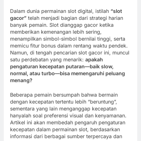
Dalam dunia permainan slot digital, istilah
“slot
gacor”
telah menjadi bagian dari strategi harian
banyak pemain. Slot dianggap gacor ketika
memberikan kemenangan lebih sering,
menampilkan simbol-simbol bernilai tinggi, serta
memicu fitur bonus dalam rentang waktu pendek.
Namun, di tengah pencarian slot gacor ini, muncul
satu perdebatan yang menarik:
apakah
pengaturan kecepatan putaran—baik slow,
normal, atau turbo—bisa memengaruhi peluang
menang?
Beberapa pemain bersumpah bahwa bermain
dengan kecepatan tertentu lebih “beruntung”,
sementara yang lain menganggap kecepatan
hanyalah soal preferensi visual dan kenyamanan.
Artikel ini akan membedah pengaruh pengaturan
kecepatan dalam permainan slot, berdasarkan
informasi dari berbagai sumber terpercaya dan