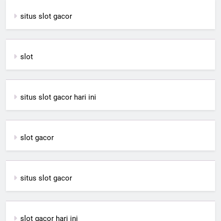
situs slot gacor
slot
situs slot gacor hari ini
slot gacor
situs slot gacor
slot gacor hari ini