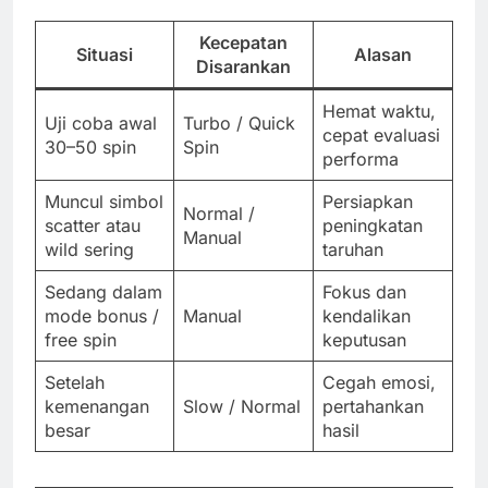
Kecepatan
Situasi
Alasan
Disarankan
Hemat waktu,
Uji coba awal
Turbo / Quick
cepat evaluasi
30–50 spin
Spin
performa
Muncul simbol
Persiapkan
Normal /
scatter atau
peningkatan
Manual
wild sering
taruhan
Sedang dalam
Fokus dan
mode bonus /
Manual
kendalikan
free spin
keputusan
Setelah
Cegah emosi,
kemenangan
Slow / Normal
pertahankan
besar
hasil