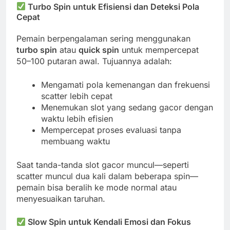
Turbo Spin untuk Efisiensi dan Deteksi Pola
Cepat
Pemain berpengalaman sering menggunakan
turbo spin
atau
quick spin
untuk mempercepat
50–100 putaran awal. Tujuannya adalah:
Mengamati pola kemenangan dan frekuensi
scatter lebih cepat
Menemukan slot yang sedang gacor dengan
waktu lebih efisien
Mempercepat proses evaluasi tanpa
membuang waktu
Saat tanda-tanda slot gacor muncul—seperti
scatter muncul dua kali dalam beberapa spin—
pemain bisa beralih ke mode normal atau
menyesuaikan taruhan.
Slow Spin untuk Kendali Emosi dan Fokus