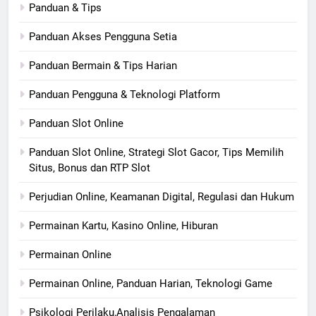
Panduan & Tips
Panduan Akses Pengguna Setia
Panduan Bermain & Tips Harian
Panduan Pengguna & Teknologi Platform
Panduan Slot Online
Panduan Slot Online, Strategi Slot Gacor, Tips Memilih
Situs, Bonus dan RTP Slot
Perjudian Online, Keamanan Digital, Regulasi dan Hukum
Permainan Kartu, Kasino Online, Hiburan
Permainan Online
Permainan Online, Panduan Harian, Teknologi Game
Psikologi Perilaku,Analisis Pengalaman