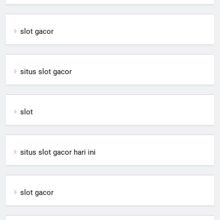
slot gacor
situs slot gacor
slot
situs slot gacor hari ini
slot gacor