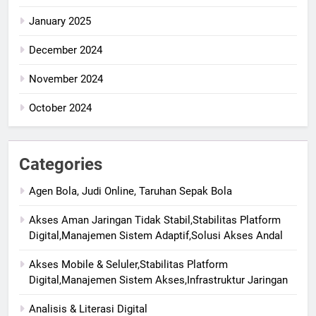
January 2025
December 2024
November 2024
October 2024
Categories
Agen Bola, Judi Online, Taruhan Sepak Bola
Akses Aman Jaringan Tidak Stabil,Stabilitas Platform
Digital,Manajemen Sistem Adaptif,Solusi Akses Andal
Akses Mobile & Seluler,Stabilitas Platform
Digital,Manajemen Sistem Akses,Infrastruktur Jaringan
Analisis & Literasi Digital