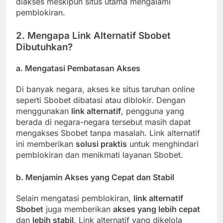
diakses meskipun situs utama mengalami
pemblokiran.
2. Mengapa Link Alternatif Sbobet
Dibutuhkan?
a.
Mengatasi Pembatasan Akses
Di banyak negara, akses ke situs taruhan online
seperti Sbobet dibatasi atau diblokir. Dengan
menggunakan
link alternatif
, pengguna yang
berada di negara-negara tersebut masih dapat
mengakses Sbobet tanpa masalah. Link alternatif
ini memberikan
solusi praktis
untuk menghindari
pemblokiran dan menikmati layanan Sbobet.
b.
Menjamin Akses yang Cepat dan Stabil
Selain mengatasi pemblokiran,
link alternatif
Sbobet
juga memberikan
akses yang lebih cepat
dan
lebih stabil
. Link alternatif yang dikelola