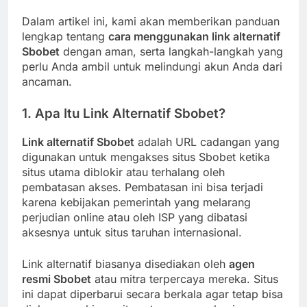
Dalam artikel ini, kami akan memberikan panduan
lengkap tentang
cara menggunakan link alternatif
Sbobet
dengan aman, serta langkah-langkah yang
perlu Anda ambil untuk melindungi akun Anda dari
ancaman.
1. Apa Itu Link Alternatif Sbobet?
Link alternatif Sbobet
adalah URL cadangan yang
digunakan untuk mengakses situs Sbobet ketika
situs utama diblokir atau terhalang oleh
pembatasan akses. Pembatasan ini bisa terjadi
karena kebijakan pemerintah yang melarang
perjudian online atau oleh ISP yang dibatasi
aksesnya untuk situs taruhan internasional.
Link alternatif biasanya disediakan oleh
agen
resmi Sbobet
atau mitra terpercaya mereka. Situs
ini dapat diperbarui secara berkala agar tetap bisa