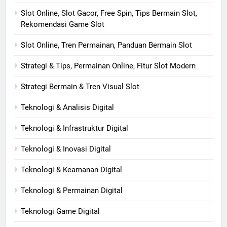
Slot Online, Slot Gacor, Free Spin, Tips Bermain Slot,
Rekomendasi Game Slot
Slot Online, Tren Permainan, Panduan Bermain Slot
Strategi & Tips, Permainan Online, Fitur Slot Modern
Strategi Bermain & Tren Visual Slot
Teknologi & Analisis Digital
Teknologi & Infrastruktur Digital
Teknologi & Inovasi Digital
Teknologi & Keamanan Digital
Teknologi & Permainan Digital
Teknologi Game Digital