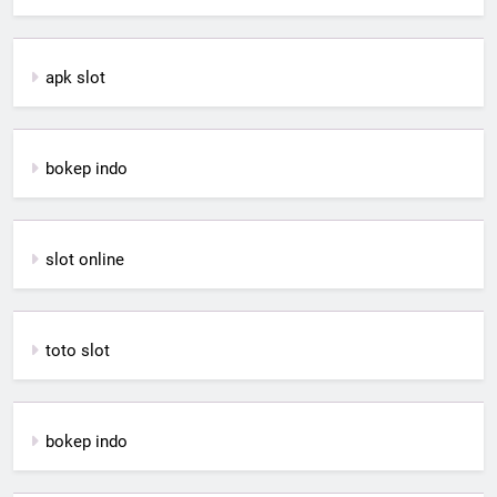
apk slot
bokep indo
slot online
toto slot
bokep indo