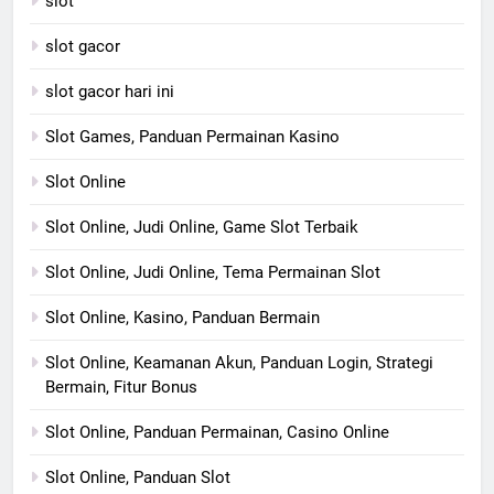
slot
slot gacor
slot gacor hari ini
Slot Games, Panduan Permainan Kasino
Slot Online
Slot Online, Judi Online, Game Slot Terbaik
Slot Online, Judi Online, Tema Permainan Slot
Slot Online, Kasino, Panduan Bermain
Slot Online, Keamanan Akun, Panduan Login, Strategi
Bermain, Fitur Bonus
Slot Online, Panduan Permainan, Casino Online
Slot Online, Panduan Slot