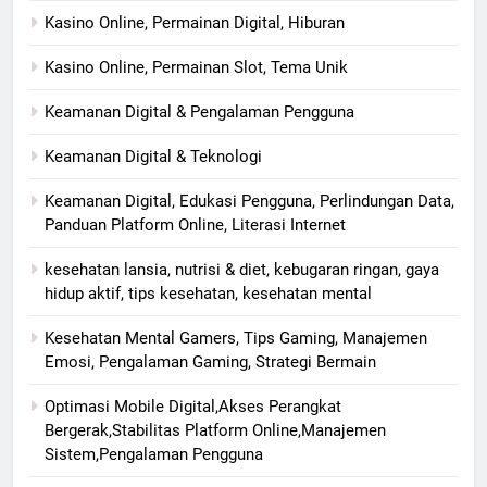
Kasino Online, Permainan Digital, Hiburan
Kasino Online, Permainan Slot, Tema Unik
Keamanan Digital & Pengalaman Pengguna
Keamanan Digital & Teknologi
Keamanan Digital, Edukasi Pengguna, Perlindungan Data,
Panduan Platform Online, Literasi Internet
kesehatan lansia, nutrisi & diet, kebugaran ringan, gaya
hidup aktif, tips kesehatan, kesehatan mental
Kesehatan Mental Gamers, Tips Gaming, Manajemen
Emosi, Pengalaman Gaming, Strategi Bermain
Optimasi Mobile Digital,Akses Perangkat
Bergerak,Stabilitas Platform Online,Manajemen
Sistem,Pengalaman Pengguna