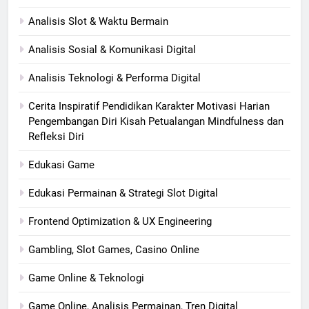
Analisis Slot & Waktu Bermain
Analisis Sosial & Komunikasi Digital
Analisis Teknologi & Performa Digital
Cerita Inspiratif Pendidikan Karakter Motivasi Harian
Pengembangan Diri Kisah Petualangan Mindfulness dan
Refleksi Diri
Edukasi Game
Edukasi Permainan & Strategi Slot Digital
Frontend Optimization & UX Engineering
Gambling, Slot Games, Casino Online
Game Online & Teknologi
Game Online, Analisis Permainan, Tren Digital