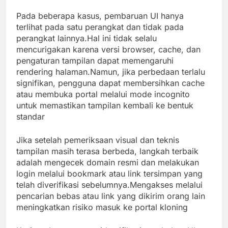
Pada beberapa kasus, pembaruan UI hanya
terlihat pada satu perangkat dan tidak pada
perangkat lainnya.Hal ini tidak selalu
mencurigakan karena versi browser, cache, dan
pengaturan tampilan dapat memengaruhi
rendering halaman.Namun, jika perbedaan terlalu
signifikan, pengguna dapat membersihkan cache
atau membuka portal melalui mode incognito
untuk memastikan tampilan kembali ke bentuk
standar
Jika setelah pemeriksaan visual dan teknis
tampilan masih terasa berbeda, langkah terbaik
adalah mengecek domain resmi dan melakukan
login melalui bookmark atau link tersimpan yang
telah diverifikasi sebelumnya.Mengakses melalui
pencarian bebas atau link yang dikirim orang lain
meningkatkan risiko masuk ke portal kloning