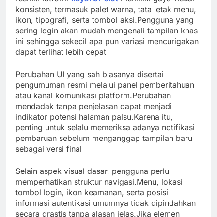
konsisten, termasuk palet warna, tata letak menu,
ikon, tipografi, serta tombol aksi.Pengguna yang
sering login akan mudah mengenali tampilan khas
ini sehingga sekecil apa pun variasi mencurigakan
dapat terlihat lebih cepat
Perubahan UI yang sah biasanya disertai
pengumuman resmi melalui panel pemberitahuan
atau kanal komunikasi platform.Perubahan
mendadak tanpa penjelasan dapat menjadi
indikator potensi halaman palsu.Karena itu,
penting untuk selalu memeriksa adanya notifikasi
pembaruan sebelum menganggap tampilan baru
sebagai versi final
Selain aspek visual dasar, pengguna perlu
memperhatikan struktur navigasi.Menu, lokasi
tombol login, ikon keamanan, serta posisi
informasi autentikasi umumnya tidak dipindahkan
secara drastis tanpa alasan jelas.Jika elemen