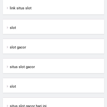
link situs slot
slot
slot gacor
situs slot gacor
slot
situs slot gacor hari ini