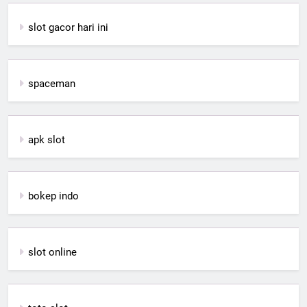
slot gacor hari ini
spaceman
apk slot
bokep indo
slot online