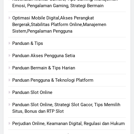
Emosi, Pengalaman Gaming, Strategi Bermain
Optimasi Mobile Digital,Akses Perangkat
Bergerak,Stabilitas Platform Online,Manajemen
Sistem,Pengalaman Pengguna
Panduan & Tips
Panduan Akses Pengguna Setia
Panduan Bermain & Tips Harian
Panduan Pengguna & Teknologi Platform
Panduan Slot Online
Panduan Slot Online, Strategi Slot Gacor, Tips Memilih
Situs, Bonus dan RTP Slot
Perjudian Online, Keamanan Digital, Regulasi dan Hukum