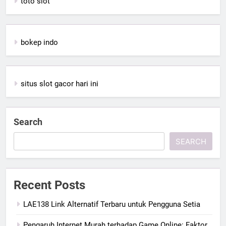
toto slot
bokep indo
situs slot gacor hari ini
Search
SEARCH
Recent Posts
LAE138 Link Alternatif Terbaru untuk Pengguna Setia
Pengaruh Internet Murah terhadap Game Online: Faktor