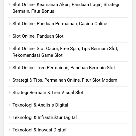
Slot Online, Keamanan Akun, Panduan Login, Strategi
Bermain, Fitur Bonus
Slot Online, Panduan Permainan, Casino Online
Slot Online, Panduan Slot
Slot Online, Slot Gacor, Free Spin, Tips Bermain Slot,
Rekomendasi Game Slot
Slot Online, Tren Permainan, Panduan Bermain Slot
Strategi & Tips, Permainan Online, Fitur Slot Modern
Strategi Bermain & Tren Visual Slot
Teknologi & Analisis Digital
Teknologi & Infrastruktur Digital
Teknologi & Inovasi Digital