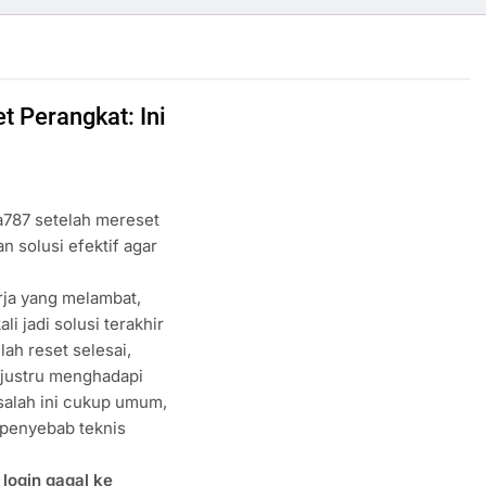
 Perangkat: Ini
787 setelah mereset
 solusi efektif agar
rja yang melambat,
i jadi solusi terakhir
ah reset selesai,
justru menghadapi
salah ini cukup umum,
penyebab teknis
login gagal ke