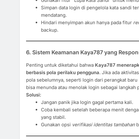
Gunakan fitur “Lupa Kata Sandi” untuk menda
Simpan data login di pengelola kata sandi te
mendatang.
Hindari menyimpan akun hanya pada fitur
re
backup.
6. Sistem Keamanan Kaya787 yang Respon
Penting untuk diketahui bahwa
Kaya787 menerapk
berbasis pola perilaku pengguna
. Jika ada aktivita
pola sebelumnya, seperti login dari perangkat baru 
bisa menunda atau menolak login sebagai langkah p
Solusi:
Jangan panik jika login gagal pertama kali.
Coba kembali setelah beberapa menit dengan
yang stabil.
Gunakan opsi
verifikasi identitas tambahan
b