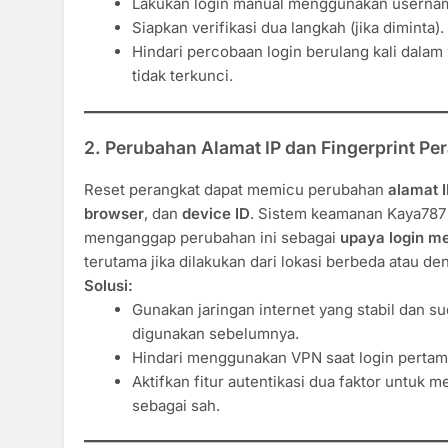
Lakukan login manual menggunakan userna
Siapkan verifikasi dua langkah (jika diminta).
Hindari percobaan login berulang kali dalam
tidak terkunci.
2. Perubahan Alamat IP dan Fingerprint Pe
Reset perangkat dapat memicu perubahan
alamat 
browser
, dan
device ID
. Sistem keamanan Kaya787
menganggap perubahan ini sebagai
upaya login m
terutama jika dilakukan dari lokasi berbeda atau de
Solusi:
Gunakan jaringan internet yang stabil dan s
digunakan sebelumnya.
Hindari menggunakan VPN saat login pertama 
Aktifkan fitur autentikasi dua faktor untuk 
sebagai sah.