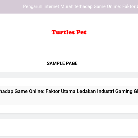
Pengaruh Internet Murah terhadap Game Online: Faktor
Panduan Login Tiara4D untuk
Teknologi Ray Tracing dan
tles Pet
LAE138 Link A
Panduan Lengkap Perawatan Kura-Kura Di Turtles Pet.
Pengaruh Internet Murah terhadap Game Online: Faktor
SAMPLE PAGE
Panduan Login Tiara4D untuk
Teknologi Ray Tracing dan
me Online: Faktor Utama Ledakan Industri Gaming Global