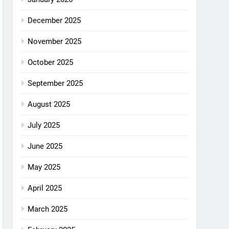
December 2025
November 2025
October 2025
September 2025
August 2025
July 2025
June 2025
May 2025
April 2025
March 2025