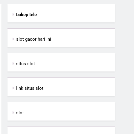
bokep tele
slot gacor hari ini
situs slot
link situs slot
slot