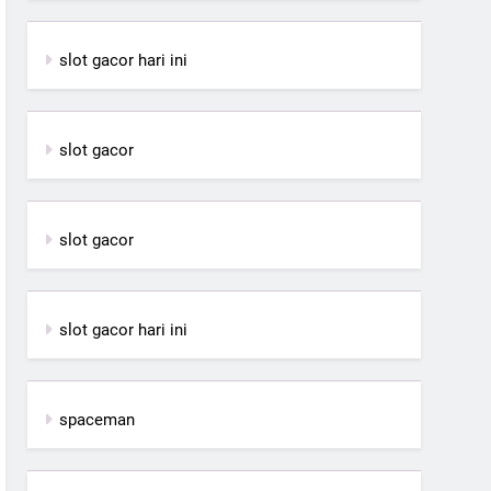
slot gacor hari ini
slot gacor
slot gacor
slot gacor hari ini
spaceman