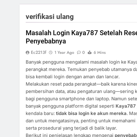
verifikasi ulang
Masalah Login Kaya787 Setelah Reset
Penyebabnya
Ec2213f
1 Year Ago
0
6 Mins
Banyak pengguna mengalami masalah login ke Kaya
perangkat mereka. Temukan penyebab utamanya dan
bisa kembali login dengan aman dan lancar.
Melakukan reset pada perangkat—baik karena kine
pembersihan data, atau pengaturan ulang—sering kal
bagi pengguna smartphone dan laptop. Namun setel
banyak pengguna platform digital seperti
Kaya787
kendala baru:
tidak bisa login ke akun mereka
. Ma
dan untuk mengatasinya, penting untuk memahami 
serta prosedural yang terjadi di balik layar.
Berikut ini penjelasan lengkap mengenai
penyebab 