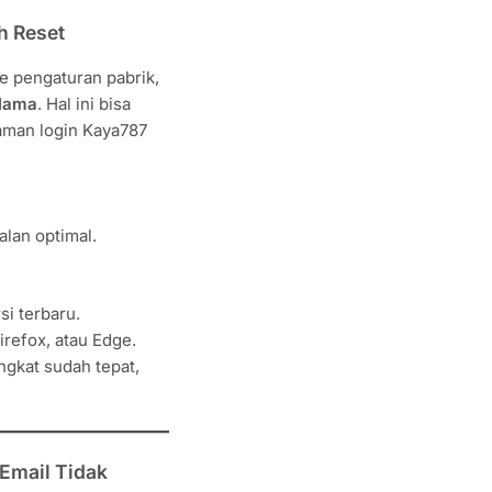
h Reset
e pengaturan pabrik,
 lama
. Hal ini bisa
man login Kaya787
lan optimal.
si terbaru.
refox, atau Edge.
ngkat sudah tepat,
/Email Tidak