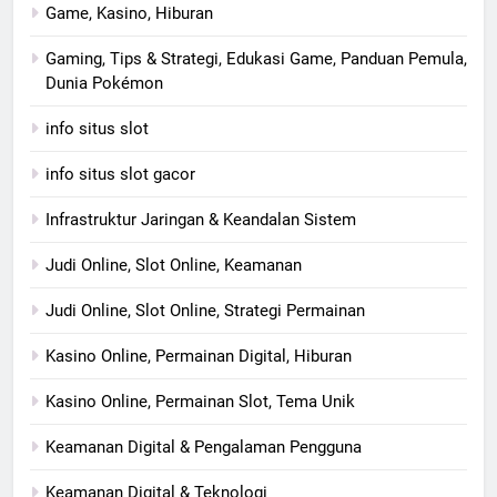
Game, Kasino, Hiburan
Gaming, Tips & Strategi, Edukasi Game, Panduan Pemula,
Dunia Pokémon
info situs slot
info situs slot gacor
Infrastruktur Jaringan & Keandalan Sistem
Judi Online, Slot Online, Keamanan
Judi Online, Slot Online, Strategi Permainan
Kasino Online, Permainan Digital, Hiburan
Kasino Online, Permainan Slot, Tema Unik
Keamanan Digital & Pengalaman Pengguna
Keamanan Digital & Teknologi