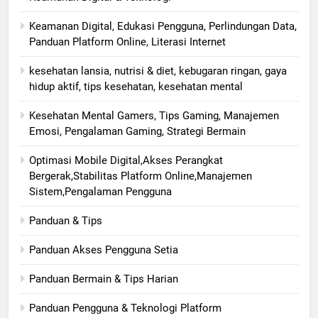
Keamanan Digital, Edukasi Pengguna, Perlindungan Data,
Panduan Platform Online, Literasi Internet
kesehatan lansia, nutrisi & diet, kebugaran ringan, gaya
hidup aktif, tips kesehatan, kesehatan mental
Kesehatan Mental Gamers, Tips Gaming, Manajemen
Emosi, Pengalaman Gaming, Strategi Bermain
Optimasi Mobile Digital,Akses Perangkat
Bergerak,Stabilitas Platform Online,Manajemen
Sistem,Pengalaman Pengguna
Panduan & Tips
Panduan Akses Pengguna Setia
Panduan Bermain & Tips Harian
Panduan Pengguna & Teknologi Platform