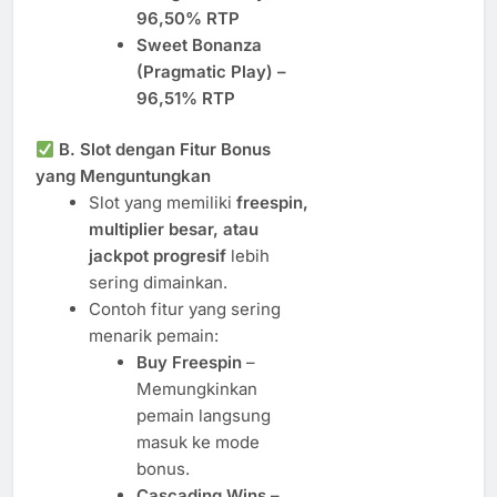
96,50% RTP
Sweet Bonanza
(Pragmatic Play) –
96,51% RTP
B. Slot dengan Fitur Bonus
yang Menguntungkan
Slot yang memiliki
freespin,
multiplier besar, atau
jackpot progresif
lebih
sering dimainkan.
Contoh fitur yang sering
menarik pemain:
Buy Freespin
–
Memungkinkan
pemain langsung
masuk ke mode
bonus.
Cascading Wins
–