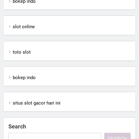
bokep indo
slot online
toto slot
bokep indo
situs slot gacor hari ini
Search
SEARCH