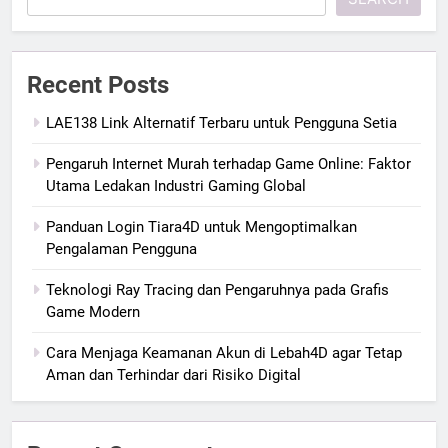
Recent Posts
LAE138 Link Alternatif Terbaru untuk Pengguna Setia
Pengaruh Internet Murah terhadap Game Online: Faktor
Utama Ledakan Industri Gaming Global
Panduan Login Tiara4D untuk Mengoptimalkan
Pengalaman Pengguna
Teknologi Ray Tracing dan Pengaruhnya pada Grafis
Game Modern
Cara Menjaga Keamanan Akun di Lebah4D agar Tetap
Aman dan Terhindar dari Risiko Digital