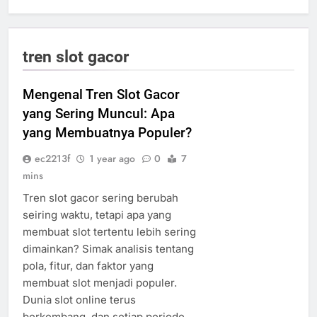
tren slot gacor
Mengenal Tren Slot Gacor
yang Sering Muncul: Apa
yang Membuatnya Populer?
ec2213f
1 year ago
0
7
mins
Tren slot gacor sering berubah
seiring waktu, tetapi apa yang
membuat slot tertentu lebih sering
dimainkan? Simak analisis tentang
pola, fitur, dan faktor yang
membuat slot menjadi populer.
Dunia slot online terus
berkembang, dan setiap periode