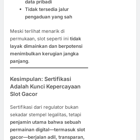
data pribadi
Tidak tersedia jalur
pengaduan yang sah
Meski terlihat menarik di
permukaan, slot seperti ini
tidak
layak dimainkan dan berpotensi
menimbulkan kerugian jangka
panjang
.
Kesimpulan: Sertifikasi
Adalah Kunci Kepercayaan
Slot Gacor
Sertifikasi dari regulator bukan
sekadar stempel legalitas, tetapi
penjamin utama bahwa sebuah
permainan digital—termasuk slot
gacor—berjalan adil, transparan,