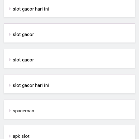
slot gacor hari ini
slot gacor
slot gacor
slot gacor hari ini
spaceman
apk slot