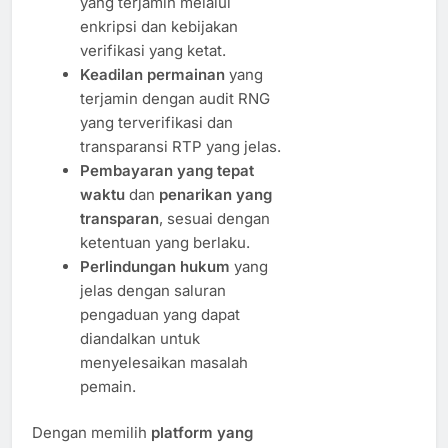
yang terjamin melalui
enkripsi dan kebijakan
verifikasi yang ketat.
Keadilan permainan
yang
terjamin dengan audit RNG
yang terverifikasi dan
transparansi RTP yang jelas.
Pembayaran yang tepat
waktu
dan
penarikan yang
transparan
, sesuai dengan
ketentuan yang berlaku.
Perlindungan hukum
yang
jelas dengan saluran
pengaduan yang dapat
diandalkan untuk
menyelesaikan masalah
pemain.
Dengan memilih
platform yang