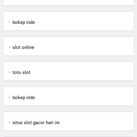
bokep indo
slot online
toto slot
bokep indo
situs slot gacor hari ini