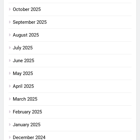
October 2025
September 2025
August 2025
July 2025
June 2025
May 2025
April 2025
March 2025
February 2025
January 2025
December 2024