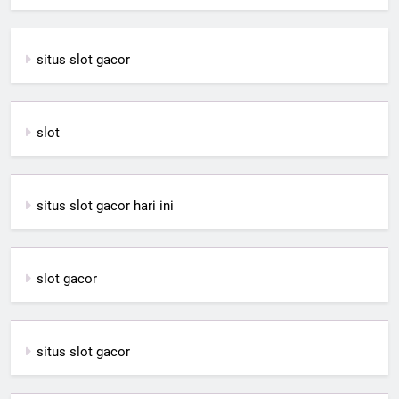
situs slot gacor
slot
situs slot gacor hari ini
slot gacor
situs slot gacor