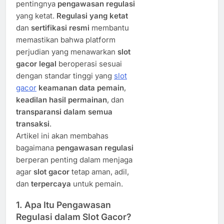
pentingnya
pengawasan regulasi
yang ketat.
Regulasi yang ketat
dan
sertifikasi resmi
membantu
memastikan bahwa platform
perjudian yang menawarkan
slot
gacor legal
beroperasi sesuai
dengan standar tinggi yang
slot
gacor
keamanan data pemain
,
keadilan hasil permainan
, dan
transparansi dalam semua
transaksi
.
Artikel ini akan membahas
bagaimana
pengawasan regulasi
berperan penting dalam menjaga
agar
slot gacor
tetap aman, adil,
dan
terpercaya
untuk pemain.
1. Apa Itu Pengawasan
Regulasi dalam Slot Gacor?