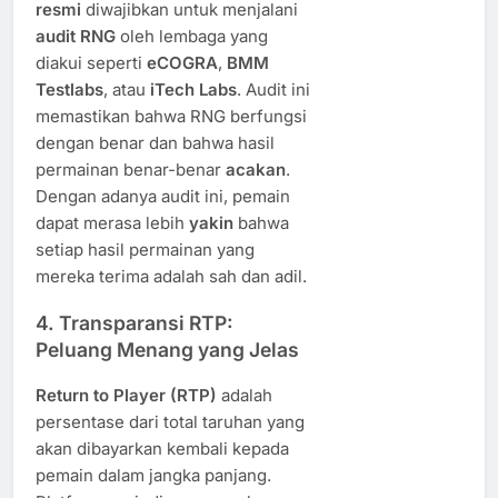
resmi
diwajibkan untuk menjalani
audit RNG
oleh lembaga yang
diakui seperti
eCOGRA
,
BMM
Testlabs
, atau
iTech Labs
. Audit ini
memastikan bahwa RNG berfungsi
dengan benar dan bahwa hasil
permainan benar-benar
acakan
.
Dengan adanya audit ini, pemain
dapat merasa lebih
yakin
bahwa
setiap hasil permainan yang
mereka terima adalah sah dan adil.
4. Transparansi RTP:
Peluang Menang yang Jelas
Return to Player (RTP)
adalah
persentase dari total taruhan yang
akan dibayarkan kembali kepada
pemain dalam jangka panjang.