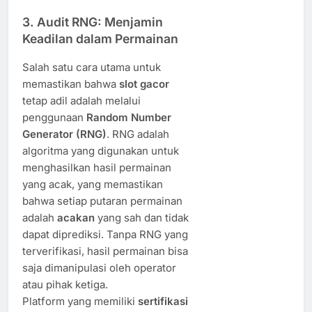
3. Audit RNG: Menjamin
Keadilan dalam Permainan
Salah satu cara utama untuk
memastikan bahwa
slot gacor
tetap adil adalah melalui
penggunaan
Random Number
Generator (RNG)
. RNG adalah
algoritma yang digunakan untuk
menghasilkan hasil permainan
yang acak, yang memastikan
bahwa setiap putaran permainan
adalah
acakan
yang sah dan tidak
dapat diprediksi. Tanpa RNG yang
terverifikasi, hasil permainan bisa
saja dimanipulasi oleh operator
atau pihak ketiga.
Platform yang memiliki
sertifikasi