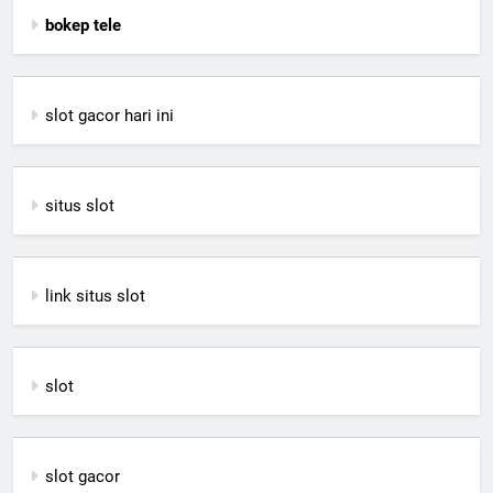
bokep tele
slot gacor hari ini
situs slot
link situs slot
slot
slot gacor