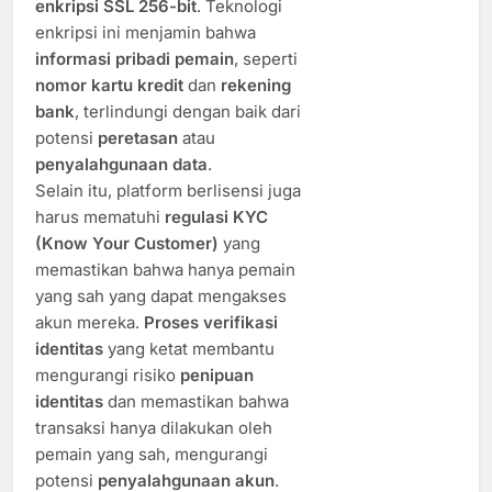
enkripsi SSL 256-bit
. Teknologi
enkripsi ini menjamin bahwa
informasi pribadi pemain
, seperti
nomor kartu kredit
dan
rekening
bank
, terlindungi dengan baik dari
potensi
peretasan
atau
penyalahgunaan data
.
Selain itu, platform berlisensi juga
harus mematuhi
regulasi KYC
(Know Your Customer)
yang
memastikan bahwa hanya pemain
yang sah yang dapat mengakses
akun mereka.
Proses verifikasi
identitas
yang ketat membantu
mengurangi risiko
penipuan
identitas
dan memastikan bahwa
transaksi hanya dilakukan oleh
pemain yang sah, mengurangi
potensi
penyalahgunaan akun
.