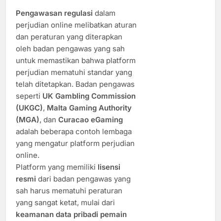
Pengawasan regulasi
dalam
perjudian online melibatkan aturan
dan peraturan yang diterapkan
oleh badan pengawas yang sah
untuk memastikan bahwa platform
perjudian mematuhi standar yang
telah ditetapkan. Badan pengawas
seperti
UK Gambling Commission
(UKGC)
,
Malta Gaming Authority
(MGA)
, dan
Curacao eGaming
adalah beberapa contoh lembaga
yang mengatur platform perjudian
online.
Platform yang memiliki
lisensi
resmi
dari badan pengawas yang
sah harus mematuhi peraturan
yang sangat ketat, mulai dari
keamanan data pribadi pemain