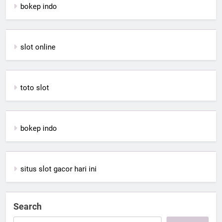
bokep indo
slot online
toto slot
bokep indo
situs slot gacor hari ini
Search