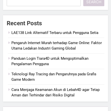
SEARCH
Recent Posts
LAE138 Link Alternatif Terbaru untuk Pengguna Setia
Pengaruh Internet Murah terhadap Game Online: Faktor
Utama Ledakan Industri Gaming Global
Panduan Login Tiara4D untuk Mengoptimalkan
Pengalaman Pengguna
Teknologi Ray Tracing dan Pengaruhnya pada Grafis
Game Modern
Cara Menjaga Keamanan Akun di Lebah4D agar Tetap
Aman dan Terhindar dari Risiko Digital