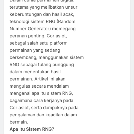
terutama yang melibatkan unsur
keberuntungan dan hasil acak,
teknologi sistem RNG (Random
Number Generator) memegang
peranan penting. Corlaslot,
sebagai salah satu platform
permainan yang sedang
berkembang, menggunakan sistem
RNG sebagai tulang punggung
dalam menentukan hasil
permainan. Artikel ini akan
mengulas secara mendalam
mengenai apa itu sistem RNG,
bagaimana cara kerjanya pada
Corlaslot, serta dampaknya pada
pengalaman dan keadilan dalam
bermain.
Apa Itu Sistem RNG?