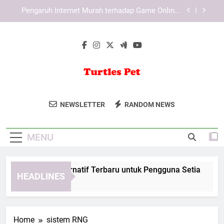
Skip
Panduan Login Tiara4D untuk Mengoptimalkan
to
Pengalaman Pengguna
content
Teknologi Ray Tracing dan Pengaruhnya pada
Grafis Game Modern
LAE138 Link Alternatif Terbaru untuk Pengguna
Setia
Pengaruh Internet Murah terhadap Game Online:
Faktor Utama Ledakan Industri Gaming Global
Turtles Pet
Dapatkan Panduan Lengkap Perawatan
Panduan Login Tiara4D untuk Mengoptimalkan
NEWSLETTER
RANDOM NEWS
Pengalaman Pengguna
Kura-Kura Di Turtles Pet.
Teknologi Ray Tracing dan Pengaruhnya pada
Grafis Game Modern
MENU
AE138 Link Alternatif Terbaru untuk Pengguna Setia
Pe
HEADLINES
 Months Ago
4 M
Home
sistem RNG