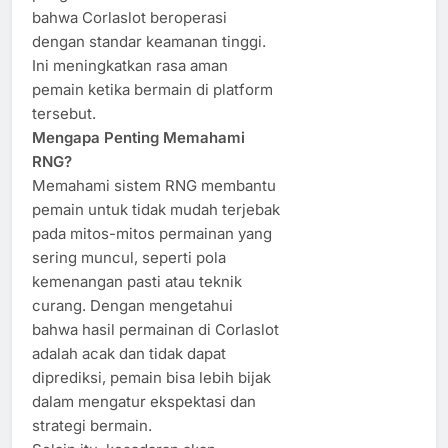
bahwa Corlaslot beroperasi
dengan standar keamanan tinggi.
Ini meningkatkan rasa aman
pemain ketika bermain di platform
tersebut.
Mengapa Penting Memahami
RNG?
Memahami sistem RNG membantu
pemain untuk tidak mudah terjebak
pada mitos-mitos permainan yang
sering muncul, seperti pola
kemenangan pasti atau teknik
curang. Dengan mengetahui
bahwa hasil permainan di Corlaslot
adalah acak dan tidak dapat
diprediksi, pemain bisa lebih bijak
dalam mengatur ekspektasi dan
strategi bermain.