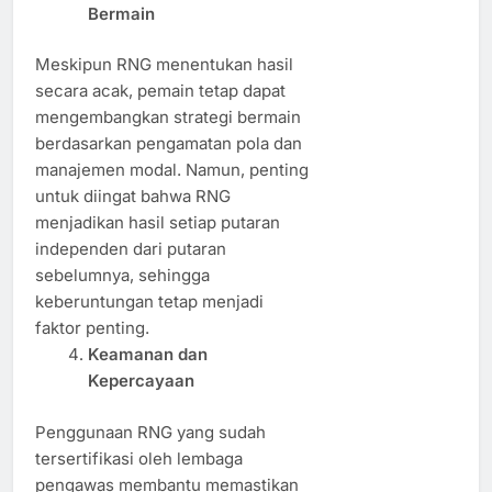
Bermain
Meskipun RNG menentukan hasil
secara acak, pemain tetap dapat
mengembangkan strategi bermain
berdasarkan pengamatan pola dan
manajemen modal. Namun, penting
untuk diingat bahwa RNG
menjadikan hasil setiap putaran
independen dari putaran
sebelumnya, sehingga
keberuntungan tetap menjadi
faktor penting.
Keamanan dan
Kepercayaan
Penggunaan RNG yang sudah
tersertifikasi oleh lembaga
pengawas membantu memastikan