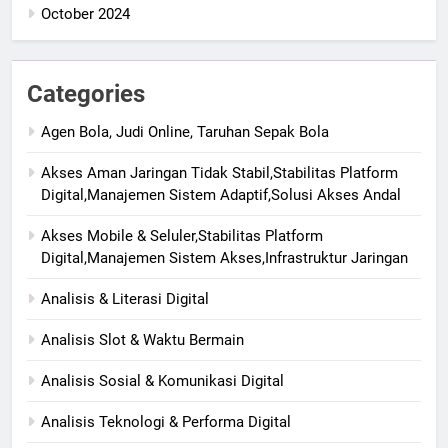
October 2024
Categories
Agen Bola, Judi Online, Taruhan Sepak Bola
Akses Aman Jaringan Tidak Stabil,Stabilitas Platform
Digital,Manajemen Sistem Adaptif,Solusi Akses Andal
Akses Mobile & Seluler,Stabilitas Platform
Digital,Manajemen Sistem Akses,Infrastruktur Jaringan
Analisis & Literasi Digital
Analisis Slot & Waktu Bermain
Analisis Sosial & Komunikasi Digital
Analisis Teknologi & Performa Digital