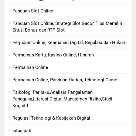
Panduan Slot Online
Panduan Slot Online, Strategi Slot Gacor, Tips Memilih
Situs, Bonus dan RTP Slot
Perjudian Online, Keamanan Digital, Regulasi dan Hukum
Permainan Kartu, Kasino Online, Hiburan
Permainan Online
Permainan Online, Panduan Harian, Teknologi Game
Psikologi Perilaku,Analisis Pengalaman
Pengguna,Literasi Digital,Manajemen Risiko,Studi
Kognitif
Regulasi Teknologi & Kebijakan Digital
situs judi