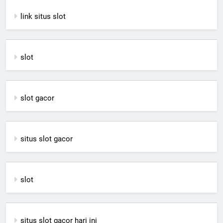
link situs slot
slot
slot gacor
situs slot gacor
slot
situs slot gacor hari ini