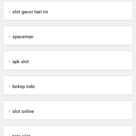
slot gacor hari ini
spaceman
apk slot
bokep indo
slot online