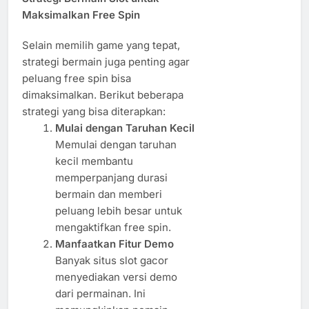
Maksimalkan Free Spin
Selain memilih game yang tepat,
strategi bermain juga penting agar
peluang free spin bisa
dimaksimalkan. Berikut beberapa
strategi yang bisa diterapkan:
Mulai dengan Taruhan Kecil
Memulai dengan taruhan
kecil membantu
memperpanjang durasi
bermain dan memberi
peluang lebih besar untuk
mengaktifkan free spin.
Manfaatkan Fitur Demo
Banyak situs slot gacor
menyediakan versi demo
dari permainan. Ini