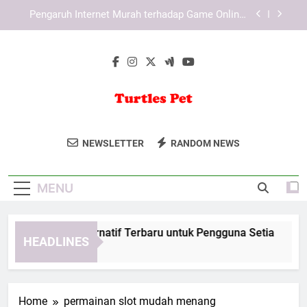
Skip
Panduan Login Tiara4D untuk Mengoptimalkan
to
Pengalaman Pengguna
content
Teknologi Ray Tracing dan Pengaruhnya pada
Grafis Game Modern
LAE138 Link Alternatif Terbaru untuk Pengguna
Setia
Pengaruh Internet Murah terhadap Game Online:
Faktor Utama Ledakan Industri Gaming Global
Turtles Pet
Dapatkan Panduan Lengkap Perawatan
Panduan Login Tiara4D untuk Mengoptimalkan
NEWSLETTER
RANDOM NEWS
Pengalaman Pengguna
Kura-Kura Di Turtles Pet.
Teknologi Ray Tracing dan Pengaruhnya pada
Grafis Game Modern
MENU
AE138 Link Alternatif Terbaru untuk Pengguna Setia
Pen
HEADLINES
 Months Ago
4 M
Home
permainan slot mudah menang