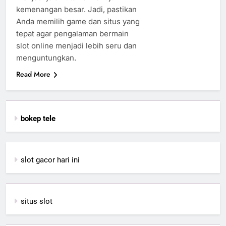
kemenangan besar. Jadi, pastikan
Anda memilih game dan situs yang
tepat agar pengalaman bermain
slot online menjadi lebih seru dan
menguntungkan.
Read More
bokep tele
slot gacor hari ini
situs slot