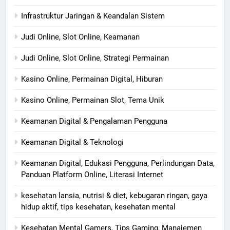
Infrastruktur Jaringan & Keandalan Sistem
Judi Online, Slot Online, Keamanan
Judi Online, Slot Online, Strategi Permainan
Kasino Online, Permainan Digital, Hiburan
Kasino Online, Permainan Slot, Tema Unik
Keamanan Digital & Pengalaman Pengguna
Keamanan Digital & Teknologi
Keamanan Digital, Edukasi Pengguna, Perlindungan Data,
Panduan Platform Online, Literasi Internet
kesehatan lansia, nutrisi & diet, kebugaran ringan, gaya
hidup aktif, tips kesehatan, kesehatan mental
Kesehatan Mental Gamers, Tips Gaming, Manajemen