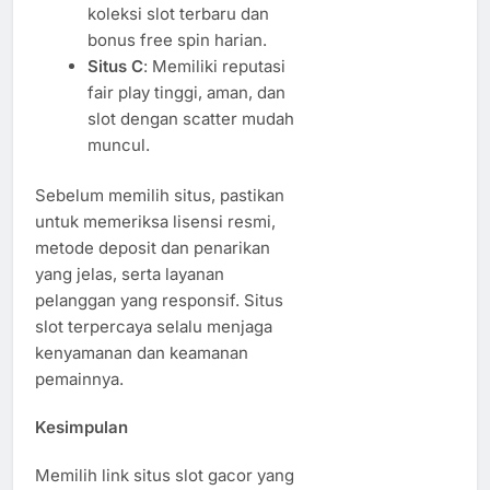
koleksi slot terbaru dan
bonus free spin harian.
Situs C
: Memiliki reputasi
fair play tinggi, aman, dan
slot dengan scatter mudah
muncul.
Sebelum memilih situs, pastikan
untuk memeriksa lisensi resmi,
metode deposit dan penarikan
yang jelas, serta layanan
pelanggan yang responsif. Situs
slot terpercaya selalu menjaga
kenyamanan dan keamanan
pemainnya.
Kesimpulan
Memilih link situs slot gacor yang