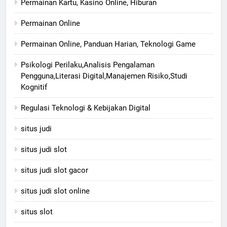
Permainan Kartu, Kasino Online, Hiburan
Permainan Online
Permainan Online, Panduan Harian, Teknologi Game
Psikologi Perilaku,Analisis Pengalaman
Pengguna,Literasi Digital,Manajemen Risiko,Studi
Kognitif
Regulasi Teknologi & Kebijakan Digital
situs judi
situs judi slot
situs judi slot gacor
situs judi slot online
situs slot