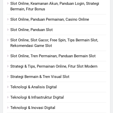
Slot Online, Keamanan Akun, Panduan Login, Strategi
Bermain, Fitur Bonus
Slot Online, Panduan Permainan, Casino Online
Slot Online, Panduan Slot
Slot Online, Slot Gacor, Free Spin, Tips Bermain Slot,
Rekomendasi Game Slot
Slot Online, Tren Permainan, Panduan Bermain Slot
Strategi & Tips, Permainan Online, Fitur Slot Modern
Strategi Bermain & Tren Visual Slot
Teknologi & Analisis Digital
Teknologi & Infrastruktur Digital
Teknologi & Inovasi Digital