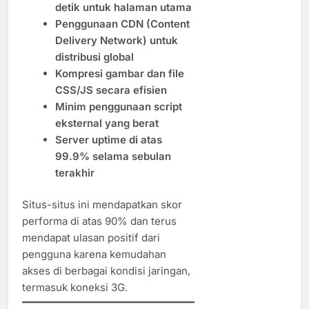
detik untuk halaman utama
Penggunaan CDN (Content
Delivery Network) untuk
distribusi global
Kompresi gambar dan file
CSS/JS secara efisien
Minim penggunaan script
eksternal yang berat
Server uptime di atas
99.9% selama sebulan
terakhir
Situs-situs ini mendapatkan skor
performa di atas 90% dan terus
mendapat ulasan positif dari
pengguna karena kemudahan
akses di berbagai kondisi jaringan,
termasuk koneksi 3G.