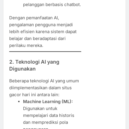
pelanggan berbasis chatbot.
Dengan pemanfaatan AI,
pengalaman pengguna menjadi
lebih efisien karena sistem dapat
belajar dan beradaptasi dari
perilaku mereka.
2. Teknologi AI yang
Digunakan
Beberapa teknologi AI yang umum
diimplementasikan dalam situs
gacor hari ini antara lain:
Machine Learning (ML):
Digunakan untuk
mempelajari data historis
dan memprediksi pola