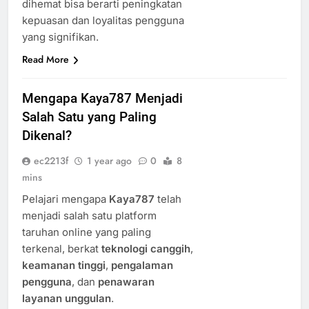
dihemat bisa berarti peningkatan
kepuasan dan loyalitas pengguna
yang signifikan.
Read More
Mengapa Kaya787 Menjadi
Salah Satu yang Paling
Dikenal?
ec2213f
1 year ago
0
8
mins
Pelajari mengapa
Kaya787
telah
menjadi salah satu platform
taruhan online yang paling
terkenal, berkat
teknologi canggih
,
keamanan tinggi
,
pengalaman
pengguna
, dan
penawaran
layanan unggulan
.