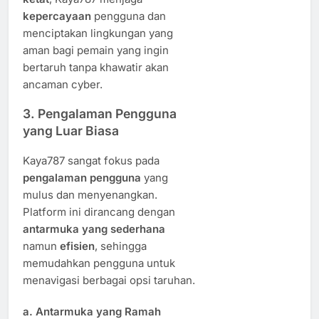
kepercayaan
pengguna dan
menciptakan lingkungan yang
aman bagi pemain yang ingin
bertaruh tanpa khawatir akan
ancaman cyber.
3. Pengalaman Pengguna
yang Luar Biasa
Kaya787 sangat fokus pada
pengalaman pengguna
yang
mulus dan menyenangkan.
Platform ini dirancang dengan
antarmuka yang sederhana
namun
efisien
, sehingga
memudahkan pengguna untuk
menavigasi berbagai opsi taruhan.
a.
Antarmuka yang Ramah