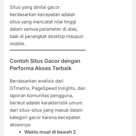
Situs yang dinilai gacor
berdasarkan kecepatan adalah
situs yang mencatat nilai tinggi
dalam semua parameter di atas,
baik di perangkat desktop maupun
mobile.
Contoh Situs Gacor dengan
Performa Akses Terbaik
Berdasarkan analisis dari
GTmetrix, PageSpeed Insights, dan
laporan komunitas pengguna,
berikut adalah karakteristik umum
dari situs-situs yang masuk dalam
kategori gacor karena kecepatan
aksesnya:
Waktu muat di bawah 2