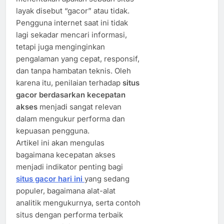
layak disebut “gacor” atau tidak.
Pengguna internet saat ini tidak
lagi sekadar mencari informasi,
tetapi juga menginginkan
pengalaman yang cepat, responsif,
dan tanpa hambatan teknis. Oleh
karena itu, penilaian terhadap
situs
gacor berdasarkan kecepatan
akses
menjadi sangat relevan
dalam mengukur performa dan
kepuasan pengguna.
Artikel ini akan mengulas
bagaimana kecepatan akses
menjadi indikator penting bagi
situs gacor hari ini
yang sedang
populer, bagaimana alat-alat
analitik mengukurnya, serta contoh
situs dengan performa terbaik