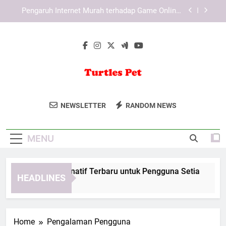
Skip
Panduan Login Tiara4D untuk Mengoptimalkan
to
Pengalaman Pengguna
content
Teknologi Ray Tracing dan Pengaruhnya pada
Grafis Game Modern
LAE138 Link Alternatif Terbaru untuk Pengguna
Setia
Pengaruh Internet Murah terhadap Game Online:
Faktor Utama Ledakan Industri Gaming Global
Turtles Pet
Dapatkan Panduan Lengkap Perawatan
Panduan Login Tiara4D untuk Mengoptimalkan
NEWSLETTER
RANDOM NEWS
Pengalaman Pengguna
Kura-Kura Di Turtles Pet.
Teknologi Ray Tracing dan Pengaruhnya pada
Grafis Game Modern
MENU
E138 Link Alternatif Terbaru untuk Pengguna Setia
Peng
HEADLINES
onths Ago
4 Mon
Home
Pengalaman Pengguna