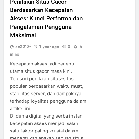
Penilaian Situs Gacor
Berdasarkan Kecepatan
Akses: Kunci Performa dan
Pengalaman Pengguna
Maksimal
ec2213f
1 year ago
0
6
mins
Kecepatan akses jadi penentu
utama situs gacor masa kini.
Telusuri penilaian situs-situs
populer berdasarkan waktu muat,
stabilitas server, dan dampaknya
terhadap loyalitas pengguna dalam
artikel ini.
Di dunia digital yang serba instan,
kecepatan akses menjadi salah
satu faktor paling krusial dalam
menentukan apakah sebuah situs