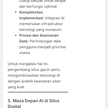
cukup banyak untuk belajar
dan berfungsi optimal.
Kompleksitas
Implementasi:
Integrasi AI
memerlukan infrastruktur
teknologi yang mumpuni.
Privasi dan Keamanan
Data:
Perlindungan data
pengguna menjadi prioritas
utama.
Untuk mengatasi hal ini,
pengembang situs gacor perlu
mengombinasikan teknologi AI
dengan praktik keamanan siber
yang kuat.
5. Masa Depan AI di Situs
Digital