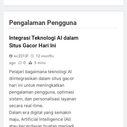
Pengalaman Pengguna
Integrasi Teknologi AI dalam
Situs Gacor Hari Ini
ec2213f
12 months
ago
0
5 mins
Pelajari bagaimana teknologi AI
diintegrasikan dalam situs gacor
hari ini untuk meningkatkan
pengalaman pengguna, optimasi
sistem, dan personalisasi layanan
secara real-time.
Dalam era digital yang semakin
maju, Artificial Intelligence (AI)
atau kecerdasan buatan menjadi