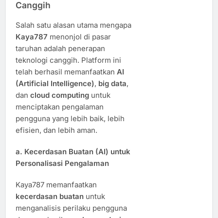
Canggih
Salah satu alasan utama mengapa
Kaya787
menonjol di pasar
taruhan adalah penerapan
teknologi canggih. Platform ini
telah berhasil memanfaatkan
AI
(Artificial Intelligence)
,
big data
,
dan
cloud computing
untuk
menciptakan pengalaman
pengguna yang lebih baik, lebih
efisien, dan lebih aman.
a.
Kecerdasan Buatan (AI) untuk
Personalisasi Pengalaman
Kaya787 memanfaatkan
kecerdasan buatan
untuk
menganalisis perilaku pengguna