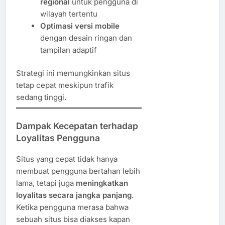
regional
untuk pengguna di
wilayah tertentu
Optimasi versi mobile
dengan desain ringan dan
tampilan adaptif
Strategi ini memungkinkan situs
tetap cepat meskipun trafik
sedang tinggi.
Dampak Kecepatan terhadap
Loyalitas Pengguna
Situs yang cepat tidak hanya
membuat pengguna bertahan lebih
lama, tetapi juga
meningkatkan
loyalitas secara jangka panjang
.
Ketika pengguna merasa bahwa
sebuah situs bisa diakses kapan