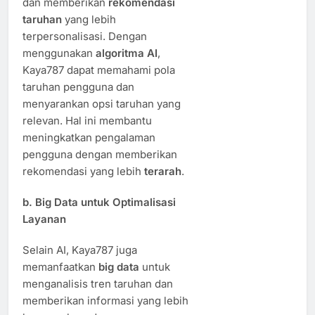
dan memberikan
rekomendasi
taruhan
yang lebih
terpersonalisasi. Dengan
menggunakan
algoritma AI
,
Kaya787 dapat memahami pola
taruhan pengguna dan
menyarankan opsi taruhan yang
relevan. Hal ini membantu
meningkatkan pengalaman
pengguna dengan memberikan
rekomendasi yang lebih
terarah
.
b.
Big Data untuk Optimalisasi
Layanan
Selain AI, Kaya787 juga
memanfaatkan
big data
untuk
menganalisis tren taruhan dan
memberikan informasi yang lebih