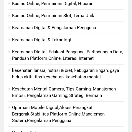
Kasino Online, Permainan Digital, Hiburan
Kasino Online, Permainan Slot, Tema Unik
Keamanan Digital & Pengalaman Pengguna
Keamanan Digital & Teknologi
Keamanan Digital, Edukasi Pengguna, Perlindungan Data,
Panduan Platform Online, Literasi Internet
kesehatan lansia, nutrisi & diet, kebugaran ringan, gaya
hidup aktif, tips kesehatan, kesehatan mental
Kesehatan Mental Gamers, Tips Gaming, Manajemen
Emosi, Pengalaman Gaming, Strategi Bermain
Optimasi Mobile Digital,Akses Perangkat
Bergerak,Stabilitas Platform Online,Manajemen
Sistem,Pengalaman Pengguna