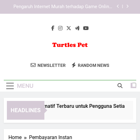
Skip
Panduan Login Tiara4D untuk Mengoptimalkan
to
Pengalaman Pengguna
content
Teknologi Ray Tracing dan Pengaruhnya pada
Grafis Game Modern
LAE138 Link Alternatif Terbaru untuk Pengguna
Setia
Pengaruh Internet Murah terhadap Game Online:
Faktor Utama Ledakan Industri Gaming Global
Turtles Pet
Dapatkan Panduan Lengkap Perawatan
Panduan Login Tiara4D untuk Mengoptimalkan
NEWSLETTER
RANDOM NEWS
Pengalaman Pengguna
Kura-Kura Di Turtles Pet.
Teknologi Ray Tracing dan Pengaruhnya pada
Grafis Game Modern
MENU
LAE138 Link Alternatif Terbaru untuk Pengguna Setia
Pe
HEADLINES
 Months Ago
4 M
Home
Pembayaran Instan