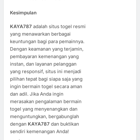
Kesimpulan
KAYA787
adalah situs togel resmi
yang menawarkan berbagai
keuntungan bagi para pemainnya.
Dengan keamanan yang terjamin,
pembayaran kemenangan yang
instan, dan layanan pelanggan
yang responsif, situs ini menjadi
pilihan tepat bagi siapa saja yang
ingin bermain togel secara aman
dan adil. Jika Anda ingin
merasakan pengalaman bermain
togel yang menyenangkan dan
menguntungkan, bergabunglah
dengan
KAYA787
dan buktikan
sendiri kemenangan Anda!