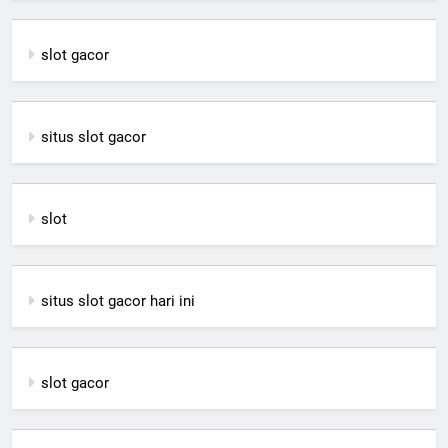
slot gacor
situs slot gacor
slot
situs slot gacor hari ini
slot gacor