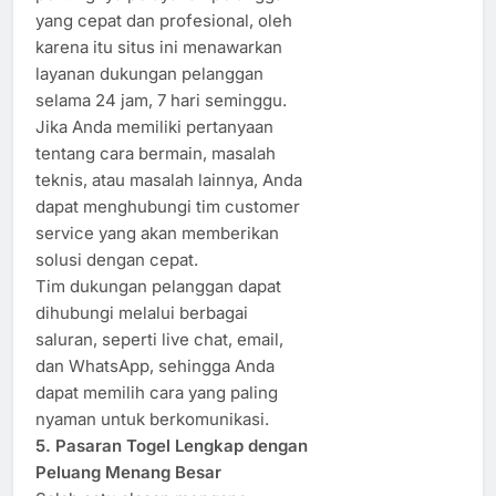
yang cepat dan profesional, oleh
karena itu situs ini menawarkan
layanan dukungan pelanggan
selama 24 jam, 7 hari seminggu.
Jika Anda memiliki pertanyaan
tentang cara bermain, masalah
teknis, atau masalah lainnya, Anda
dapat menghubungi tim customer
service yang akan memberikan
solusi dengan cepat.
Tim dukungan pelanggan dapat
dihubungi melalui berbagai
saluran, seperti live chat, email,
dan WhatsApp, sehingga Anda
dapat memilih cara yang paling
nyaman untuk berkomunikasi.
5. Pasaran Togel Lengkap dengan
Peluang Menang Besar