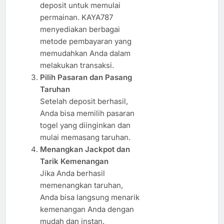
deposit untuk memulai
permainan. KAYA787
menyediakan berbagai
metode pembayaran yang
memudahkan Anda dalam
melakukan transaksi.
Pilih Pasaran dan Pasang
Taruhan
Setelah deposit berhasil,
Anda bisa memilih pasaran
togel yang diinginkan dan
mulai memasang taruhan.
Menangkan Jackpot dan
Tarik Kemenangan
Jika Anda berhasil
memenangkan taruhan,
Anda bisa langsung menarik
kemenangan Anda dengan
mudah dan instan.