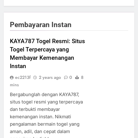
Pembayaran Instan
KAYA787 Togel Resmi: Situs
Togel Terpercaya yang
Membayar Kemenangan
Instan
ec2213f
2 years ago
0
8
mins
Bergabunglah dengan KAYA787,
situs togel resmi yang terpercaya
dan terbukti membayar
kemenangan instan. Nikmati
pengalaman bermain togel yang
aman, adil, dan cepat dalam