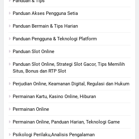
Panduan & Tips
Panduan Akses Pengguna Setia
Panduan Bermain & Tips Harian
Panduan Pengguna & Teknologi Platform
Panduan Slot Online
Panduan Slot Online, Strategi Slot Gacor, Tips Memilih
Situs, Bonus dan RTP Slot
Perjudian Online, Keamanan Digital, Regulasi dan Hukum
Permainan Kartu, Kasino Online, Hiburan
Permainan Online
Permainan Online, Panduan Harian, Teknologi Game
Psikologi Perilaku,Analisis Pengalaman