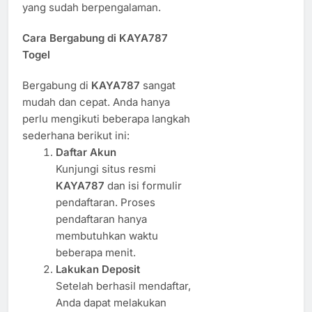
yang sudah berpengalaman.
Cara Bergabung di KAYA787
Togel
Bergabung di
KAYA787
sangat
mudah dan cepat. Anda hanya
perlu mengikuti beberapa langkah
sederhana berikut ini:
Daftar Akun
Kunjungi situs resmi
KAYA787
dan isi formulir
pendaftaran. Proses
pendaftaran hanya
membutuhkan waktu
beberapa menit.
Lakukan Deposit
Setelah berhasil mendaftar,
Anda dapat melakukan