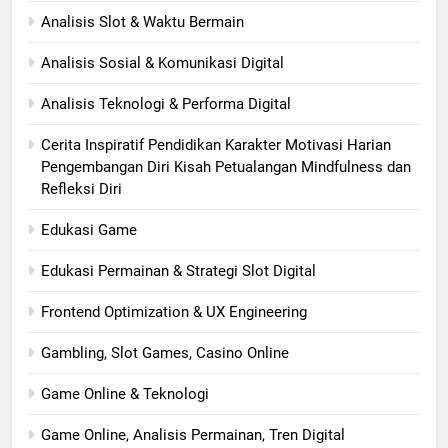
Analisis Slot & Waktu Bermain
Analisis Sosial & Komunikasi Digital
Analisis Teknologi & Performa Digital
Cerita Inspiratif Pendidikan Karakter Motivasi Harian
Pengembangan Diri Kisah Petualangan Mindfulness dan
Refleksi Diri
Edukasi Game
Edukasi Permainan & Strategi Slot Digital
Frontend Optimization & UX Engineering
Gambling, Slot Games, Casino Online
Game Online & Teknologi
Game Online, Analisis Permainan, Tren Digital