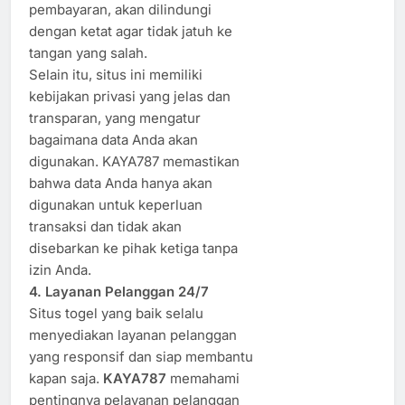
pembayaran, akan dilindungi
dengan ketat agar tidak jatuh ke
tangan yang salah.
Selain itu, situs ini memiliki
kebijakan privasi yang jelas dan
transparan, yang mengatur
bagaimana data Anda akan
digunakan. KAYA787 memastikan
bahwa data Anda hanya akan
digunakan untuk keperluan
transaksi dan tidak akan
disebarkan ke pihak ketiga tanpa
izin Anda.
4. Layanan Pelanggan 24/7
Situs togel yang baik selalu
menyediakan layanan pelanggan
yang responsif dan siap membantu
kapan saja.
KAYA787
memahami
pentingnya pelayanan pelanggan