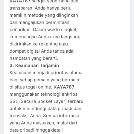
KAYA787
sangat sederhana dan
transparan. Anda hanya perlu
memilih metode yang diinginkan
dan mengajukan permintaan
penarikan. Dalam waktu singkat,
kemenangan Anda akan langsung
dikirimkan ke rekening atau
dompet digital Anda tanpa ada
hambatan yang berarti.
3. Keamanan Terjamin
Keamanan menjadi prioritas utama
bagi setiap pemain yang bermain
di situs togel online.
KAYA787
menggunakan teknologi enkripsi
SSL (Secure Socket Layer) terbaru
untuk melindungi data pribadi dan
transaksi Anda. Semua informasi
yang Anda masukkan, mulai dari
data pribadi hingga detail