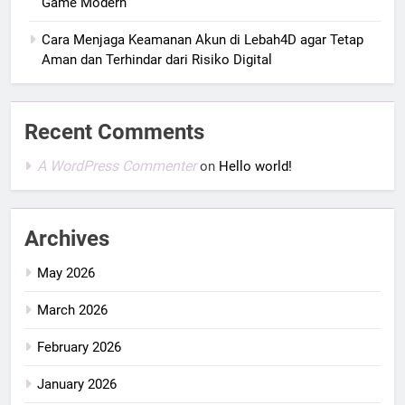
Game Modern
Cara Menjaga Keamanan Akun di Lebah4D agar Tetap
Aman dan Terhindar dari Risiko Digital
Recent Comments
A WordPress Commenter
on
Hello world!
Archives
May 2026
March 2026
February 2026
January 2026