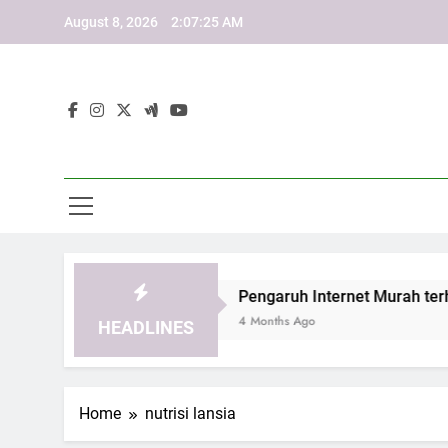
Skip
August 8, 2026
2:07:26 AM
to
content
Tur
Dapatkan 
Pengguna Setia
Pengaruh Internet Murah terhadap Game 
4 Months Ago
HEADLINES
Home
nutrisi lansia