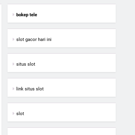
bokep tele
slot gacor hari ini
situs slot
link situs slot
slot