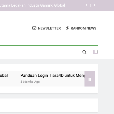
 Utama Ledakan Industri Gaming Global
 Mengoptimalkan Pengalaman Pengguna
 Pengaruhnya pada Grafis Game Modern
NEWSLETTER
RANDOM NEWS
lternatif Terbaru untuk Pengguna Setia
 Utama Ledakan Industri Gaming Global
 Mengoptimalkan Pengalaman Pengguna
 Pengaruhnya pada Grafis Game Modern
anduan Login Tiara4D untuk Mengoptimalkan Pengalaman P
 Months Ago