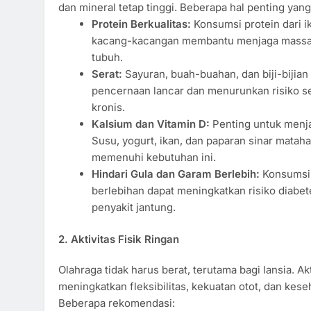
dan mineral tetap tinggi. Beberapa hal penting yang
Protein Berkualitas:
Konsumsi protein dari ik
kacang-kacangan membantu menjaga massa 
tubuh.
Serat:
Sayuran, buah-buahan, dan biji-bijia
pencernaan lancar dan menurunkan risiko se
kronis.
Kalsium dan Vitamin D:
Penting untuk menja
Susu, yogurt, ikan, dan paparan sinar mataha
memenuhi kebutuhan ini.
Hindari Gula dan Garam Berlebih:
Konsumsi 
berlebihan dapat meningkatkan risiko diabete
penyakit jantung.
2. Aktivitas Fisik Ringan
Olahraga tidak harus berat, terutama bagi lansia. Ak
meningkatkan fleksibilitas, kekuatan otot, dan kese
Beberapa rekomendasi: