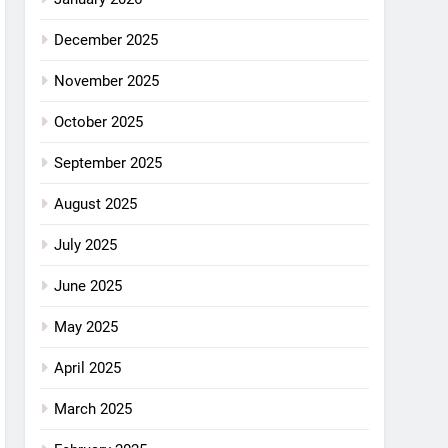
December 2025
November 2025
October 2025
September 2025
August 2025
July 2025
June 2025
May 2025
April 2025
March 2025