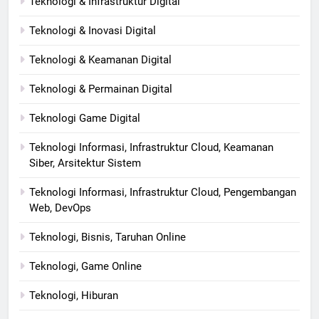
Teknologi & Infrastruktur Digital
Teknologi & Inovasi Digital
Teknologi & Keamanan Digital
Teknologi & Permainan Digital
Teknologi Game Digital
Teknologi Informasi, Infrastruktur Cloud, Keamanan
Siber, Arsitektur Sistem
Teknologi Informasi, Infrastruktur Cloud, Pengembangan
Web, DevOps
Teknologi, Bisnis, Taruhan Online
Teknologi, Game Online
Teknologi, Hiburan