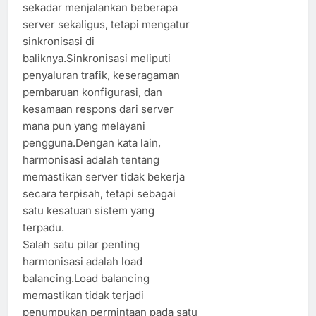
sekadar menjalankan beberapa
server sekaligus, tetapi mengatur
sinkronisasi di
baliknya.Sinkronisasi meliputi
penyaluran trafik, keseragaman
pembaruan konfigurasi, dan
kesamaan respons dari server
mana pun yang melayani
pengguna.Dengan kata lain,
harmonisasi adalah tentang
memastikan server tidak bekerja
secara terpisah, tetapi sebagai
satu kesatuan sistem yang
terpadu.
Salah satu pilar penting
harmonisasi adalah load
balancing.Load balancing
memastikan tidak terjadi
penumpukan permintaan pada satu