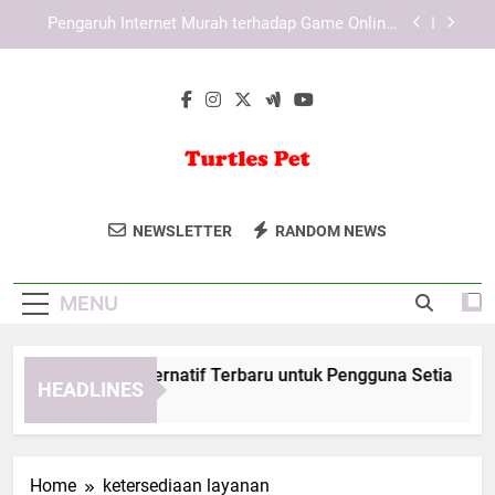
Skip
Pengaruh Internet Murah terhadap Game Online:
Faktor Utama Ledakan Industri Gaming Global
to
content
Panduan Login Tiara4D untuk Mengoptimalkan
Pengalaman Pengguna
Teknologi Ray Tracing dan Pengaruhnya pada
Grafis Game Modern
LAE138 Link Alternatif Terbaru untuk Pengguna
Setia
Turtles Pet
Pengaruh Internet Murah terhadap Game Online:
Dapatkan Panduan Lengkap Perawatan
Faktor Utama Ledakan Industri Gaming Global
NEWSLETTER
RANDOM NEWS
Kura-Kura Di Turtles Pet.
Panduan Login Tiara4D untuk Mengoptimalkan
Pengalaman Pengguna
MENU
Teknologi Ray Tracing dan Pengaruhnya pada
Grafis Game Modern
LAE138 Link Alternatif Terbaru untuk Pengguna Setia
P
HEADLINES
3 Months Ago
4
Home
ketersediaan layanan