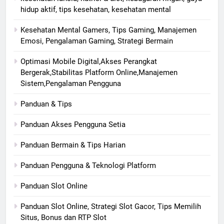
hidup aktif, tips kesehatan, kesehatan mental
Kesehatan Mental Gamers, Tips Gaming, Manajemen
Emosi, Pengalaman Gaming, Strategi Bermain
Optimasi Mobile Digital,Akses Perangkat
Bergerak,Stabilitas Platform Online,Manajemen
Sistem,Pengalaman Pengguna
Panduan & Tips
Panduan Akses Pengguna Setia
Panduan Bermain & Tips Harian
Panduan Pengguna & Teknologi Platform
Panduan Slot Online
Panduan Slot Online, Strategi Slot Gacor, Tips Memilih
Situs, Bonus dan RTP Slot