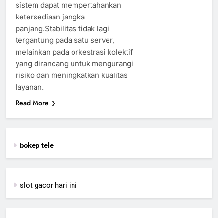
sistem dapat mempertahankan
ketersediaan jangka
panjang.Stabilitas tidak lagi
tergantung pada satu server,
melainkan pada orkestrasi kolektif
yang dirancang untuk mengurangi
risiko dan meningkatkan kualitas
layanan.
Read More
bokep tele
slot gacor hari ini