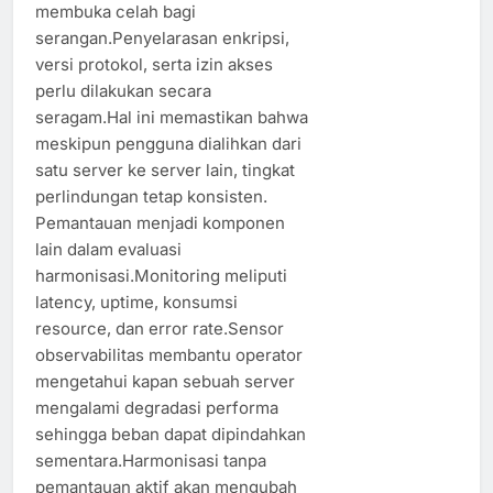
membuka celah bagi
serangan.Penyelarasan enkripsi,
versi protokol, serta izin akses
perlu dilakukan secara
seragam.Hal ini memastikan bahwa
meskipun pengguna dialihkan dari
satu server ke server lain, tingkat
perlindungan tetap konsisten.
Pemantauan menjadi komponen
lain dalam evaluasi
harmonisasi.Monitoring meliputi
latency, uptime, konsumsi
resource, dan error rate.Sensor
observabilitas membantu operator
mengetahui kapan sebuah server
mengalami degradasi performa
sehingga beban dapat dipindahkan
sementara.Harmonisasi tanpa
pemantauan aktif akan mengubah