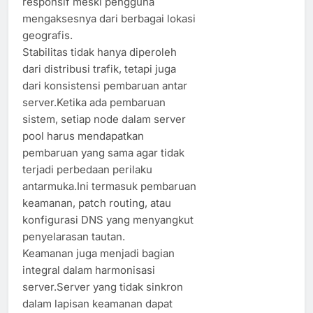
responsif meski pengguna
mengaksesnya dari berbagai lokasi
geografis.
Stabilitas tidak hanya diperoleh
dari distribusi trafik, tetapi juga
dari konsistensi pembaruan antar
server.Ketika ada pembaruan
sistem, setiap node dalam server
pool harus mendapatkan
pembaruan yang sama agar tidak
terjadi perbedaan perilaku
antarmuka.Ini termasuk pembaruan
keamanan, patch routing, atau
konfigurasi DNS yang menyangkut
penyelarasan tautan.
Keamanan juga menjadi bagian
integral dalam harmonisasi
server.Server yang tidak sinkron
dalam lapisan keamanan dapat