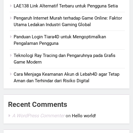
LAE138 Link Alternatif Terbaru untuk Pengguna Setia
Pengaruh Internet Murah terhadap Game Online: Faktor
Utama Ledakan Industri Gaming Global
Panduan Login Tiara4D untuk Mengoptimalkan
Pengalaman Pengguna
Teknologi Ray Tracing dan Pengaruhnya pada Grafis
Game Modern
Cara Menjaga Keamanan Akun di Lebah4D agar Tetap
Aman dan Terhindar dari Risiko Digital
Recent Comments
A WordPress Commenter
on
Hello world!