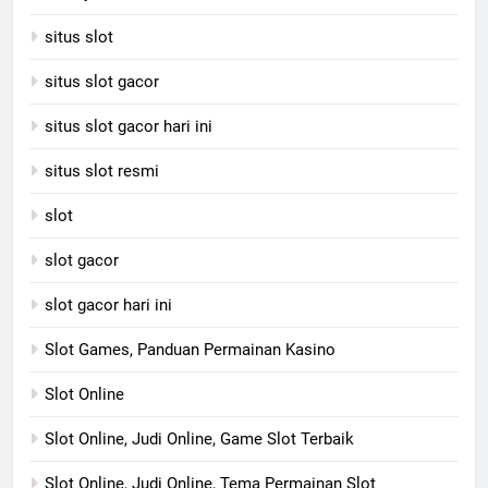
situs slot
situs slot gacor
situs slot gacor hari ini
situs slot resmi
slot
slot gacor
slot gacor hari ini
Slot Games, Panduan Permainan Kasino
Slot Online
Slot Online, Judi Online, Game Slot Terbaik
Slot Online, Judi Online, Tema Permainan Slot