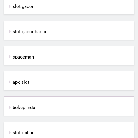
slot gacor
slot gacor hari ini
spaceman
apk slot
bokep indo
slot online