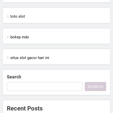
toto slot
bokep indo
situs slot gacor hari ini
Search
SEARCH
Recent Posts