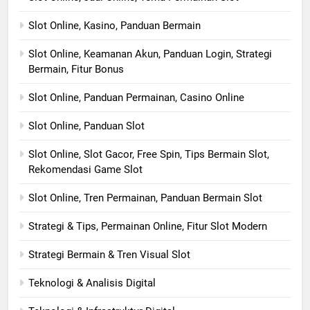
Slot Online, Kasino, Panduan Bermain
Slot Online, Keamanan Akun, Panduan Login, Strategi
Bermain, Fitur Bonus
Slot Online, Panduan Permainan, Casino Online
Slot Online, Panduan Slot
Slot Online, Slot Gacor, Free Spin, Tips Bermain Slot,
Rekomendasi Game Slot
Slot Online, Tren Permainan, Panduan Bermain Slot
Strategi & Tips, Permainan Online, Fitur Slot Modern
Strategi Bermain & Tren Visual Slot
Teknologi & Analisis Digital