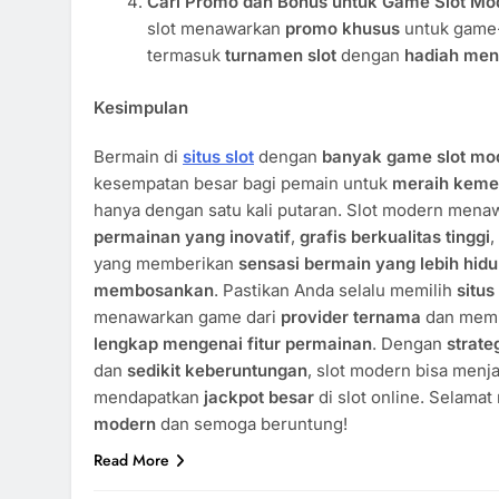
Cari Promo dan Bonus untuk Game Slot Mo
slot menawarkan
promo khusus
untuk game-
termasuk
turnamen slot
dengan
hadiah men
Kesimpulan
Bermain di
situs slot
dengan
banyak game slot mo
kesempatan besar bagi pemain untuk
meraih keme
hanya dengan satu kali putaran. Slot modern men
permainan yang inovatif
,
grafis berkualitas tinggi
,
yang memberikan
sensasi bermain yang lebih hidu
membosankan
. Pastikan Anda selalu memilih
situs
menawarkan game dari
provider ternama
dan memi
lengkap mengenai fitur permainan
. Dengan
strate
dan
sedikit keberuntungan
, slot modern bisa menj
mendapatkan
jackpot besar
di slot online. Selama
modern
dan semoga beruntung!
Read More