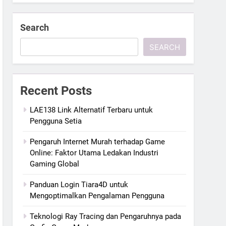
Search
SEARCH
Recent Posts
LAE138 Link Alternatif Terbaru untuk
Pengguna Setia
Pengaruh Internet Murah terhadap Game
Online: Faktor Utama Ledakan Industri
Gaming Global
Panduan Login Tiara4D untuk
Mengoptimalkan Pengalaman Pengguna
Teknologi Ray Tracing dan Pengaruhnya pada