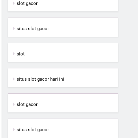
slot gacor
situs slot gacor
slot
situs slot gacor hari ini
slot gacor
situs slot gacor