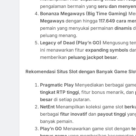
pengalaman bermain yang
seru dan menye
Bonanza Megaways (Big Time Gaming)
Men
Megaways
dengan hingga
117.649 cara me
pemain yang menyukai permainan
dinamis
d
peluang menang.
Legacy of Dead (Play’n GO)
Mengusung te
ini menawarkan fitur
expanding symbols
da
memberikan
peluang jackpot besar
.
Rekomendasi Situs Slot dengan Banyak Game Slo
Pragmatic Play
Menyediakan berbagai game
tingkat RTP tinggi
, fitur bonus menarik, dan
besar
di setiap putaran.
NetEnt
Menampilkan koleksi game slot
berku
berbagai
fitur inovatif
dan
payout tinggi
yang
banyak pemain.
Play’n GO
Menawarkan game slot dengan
t
bonus game
yang memberikan kesempatan 