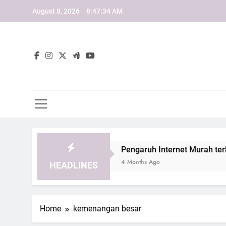
Skip
August 8, 2026
8:47:35 AM
to
content
Tur
Dapatkan 
engguna Setia
Pengaruh Internet Murah terhadap Game 
4 Months Ago
HEADLINES
Home
kemenangan besar