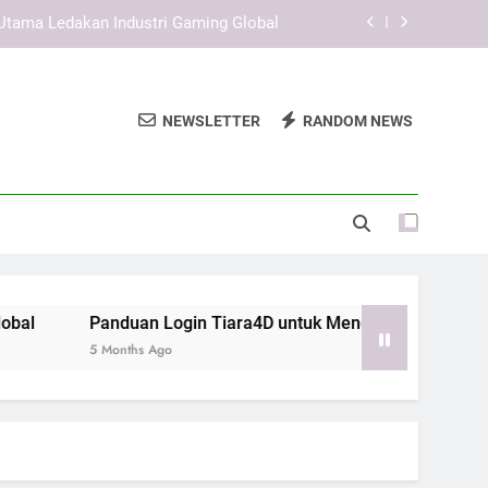
 Utama Ledakan Industri Gaming Global
 Mengoptimalkan Pengalaman Pengguna
 Pengaruhnya pada Grafis Game Modern
NEWSLETTER
RANDOM NEWS
lternatif Terbaru untuk Pengguna Setia
 Utama Ledakan Industri Gaming Global
 Mengoptimalkan Pengalaman Pengguna
 Pengaruhnya pada Grafis Game Modern
anduan Login Tiara4D untuk Mengoptimalkan Pengalaman P
 Months Ago