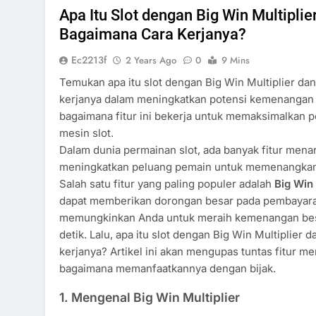
Apa Itu Slot dengan Big Win Multiplie
Bagaimana Cara Kerjanya?
Ec2213f
2 Years Ago
0
9 Mins
Temukan apa itu slot dengan Big Win Multiplier da
kerjanya dalam meningkatkan potensi kemenangan A
bagaimana fitur ini bekerja untuk memaksimalkan 
mesin slot.
Dalam dunia permainan slot, ada banyak fitur mena
meningkatkan peluang pemain untuk memenangkan 
Salah satu fitur yang paling populer adalah
Big Win 
dapat memberikan dorongan besar pada pembayar
memungkinkan Anda untuk meraih kemenangan bes
detik. Lalu, apa itu slot dengan Big Win Multiplier 
kerjanya? Artikel ini akan mengupas tuntas fitur men
bagaimana memanfaatkannya dengan bijak.
1.
Mengenal Big Win Multiplier