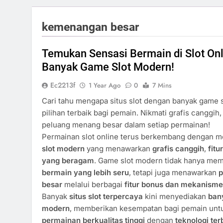
kemenangan besar
Temukan Sensasi Bermain di Slot On
Banyak Game Slot Modern!
Ec2213f
1 Year Ago
0
7 Mins
Cari tahu mengapa situs slot dengan banyak game 
pilihan terbaik bagi pemain. Nikmati grafis canggih, f
peluang menang besar dalam setiap permainan!
Permainan slot online terus berkembang dengan 
slot modern
yang menawarkan
grafis canggih
,
fitu
yang beragam
. Game slot modern tidak hanya me
bermain yang lebih seru
, tetapi juga menawarkan
p
besar
melalui berbagai
fitur bonus dan mekanism
Banyak
situs slot terpercaya
kini menyediakan
ban
modern
, memberikan kesempatan bagi pemain unt
permainan berkualitas tinggi
dengan
teknologi ter