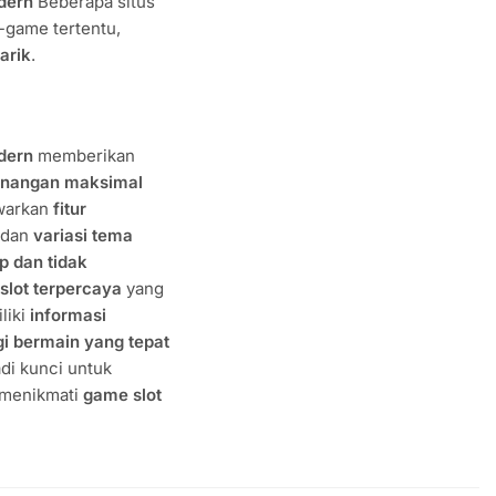
dern
Beberapa situs
game tertentu,
arik
.
dern
memberikan
nangan maksimal
awarkan
fitur
 dan
variasi tema
p dan tidak
 slot terpercaya
yang
liki
informasi
gi bermain yang tepat
adi kunci untuk
t menikmati
game slot