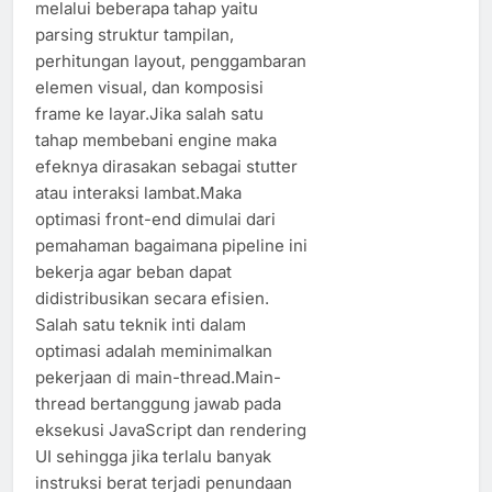
melalui beberapa tahap yaitu
parsing struktur tampilan,
perhitungan layout, penggambaran
elemen visual, dan komposisi
frame ke layar.Jika salah satu
tahap membebani engine maka
efeknya dirasakan sebagai stutter
atau interaksi lambat.Maka
optimasi front-end dimulai dari
pemahaman bagaimana pipeline ini
bekerja agar beban dapat
didistribusikan secara efisien.
Salah satu teknik inti dalam
optimasi adalah meminimalkan
pekerjaan di main-thread.Main-
thread bertanggung jawab pada
eksekusi JavaScript dan rendering
UI sehingga jika terlalu banyak
instruksi berat terjadi penundaan