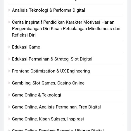
Analisis Teknologi & Performa Digital
Cerita Inspiratif Pendidikan Karakter Motivasi Harian
Pengembangan Diri Kisah Petualangan Mindfulness dan
Refleksi Diri
Edukasi Game
Edukasi Permainan & Strategi Slot Digital
Frontend Optimization & UX Engineering
Gambling, Slot Games, Casino Online
Game Online & Teknologi
Game Online, Analisis Permainan, Tren Digital
Game Online, Kisah Sukses, Inspirasi
Game Online, Panduan Bermain, Hiburan Digital