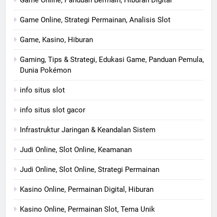
Game Online, Strategi Permainan, Analisis Slot
Game, Kasino, Hiburan
Gaming, Tips & Strategi, Edukasi Game, Panduan Pemula,
Dunia Pokémon
info situs slot
info situs slot gacor
Infrastruktur Jaringan & Keandalan Sistem
Judi Online, Slot Online, Keamanan
Judi Online, Slot Online, Strategi Permainan
Kasino Online, Permainan Digital, Hiburan
Kasino Online, Permainan Slot, Tema Unik