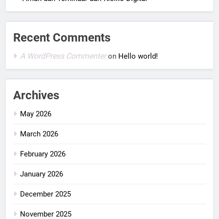
Recent Comments
A WordPress Commenter
on
Hello world!
Archives
May 2026
March 2026
February 2026
January 2026
December 2025
November 2025