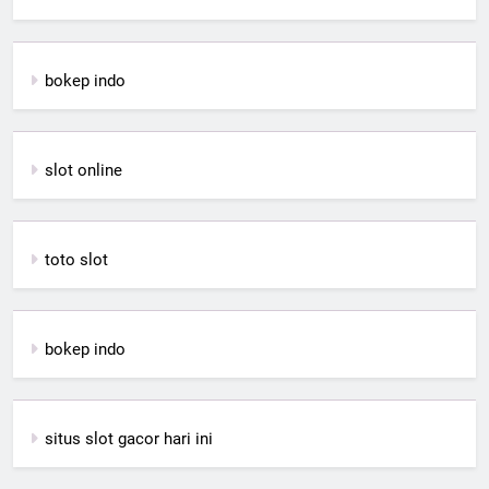
bokep indo
slot online
toto slot
bokep indo
situs slot gacor hari ini