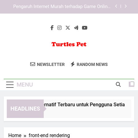
Faktor Utama Ledakan Industri Gaming Global
Skip
Panduan Login Tiara4D untuk Mengoptimalkan
to
Pengalaman Pengguna
content
Teknologi Ray Tracing dan Pengaruhnya pada
Grafis Game Modern
LAE138 Link Alternatif Terbaru untuk Pengguna
Setia
Pengaruh Internet Murah terhadap Game Online:
Faktor Utama Ledakan Industri Gaming Global
Turtles Pet
Dapatkan Panduan Lengkap Perawatan
Panduan Login Tiara4D untuk Mengoptimalkan
NEWSLETTER
RANDOM NEWS
Pengalaman Pengguna
Kura-Kura Di Turtles Pet.
Teknologi Ray Tracing dan Pengaruhnya pada
Grafis Game Modern
MENU
LAE138 Link Alternatif Terbaru untuk Pengguna Setia
Pe
HEADLINES
3 Months Ago
4 
Home
front-end rendering