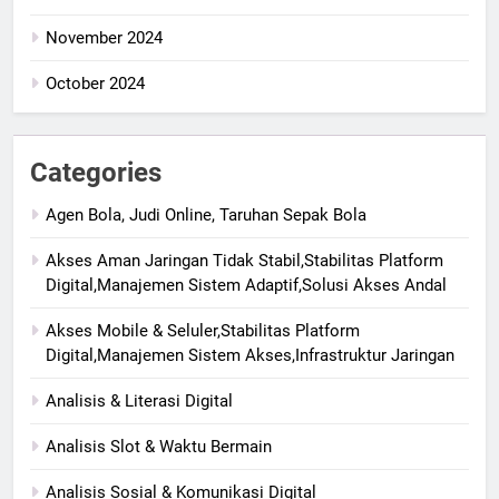
November 2024
October 2024
Categories
Agen Bola, Judi Online, Taruhan Sepak Bola
Akses Aman Jaringan Tidak Stabil,Stabilitas Platform
Digital,Manajemen Sistem Adaptif,Solusi Akses Andal
Akses Mobile & Seluler,Stabilitas Platform
Digital,Manajemen Sistem Akses,Infrastruktur Jaringan
Analisis & Literasi Digital
Analisis Slot & Waktu Bermain
Analisis Sosial & Komunikasi Digital