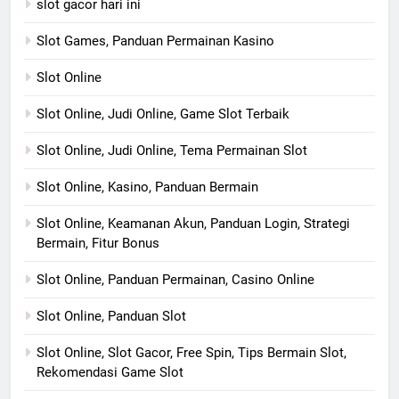
slot gacor hari ini
Slot Games, Panduan Permainan Kasino
Slot Online
Slot Online, Judi Online, Game Slot Terbaik
Slot Online, Judi Online, Tema Permainan Slot
Slot Online, Kasino, Panduan Bermain
Slot Online, Keamanan Akun, Panduan Login, Strategi
Bermain, Fitur Bonus
Slot Online, Panduan Permainan, Casino Online
Slot Online, Panduan Slot
Slot Online, Slot Gacor, Free Spin, Tips Bermain Slot,
Rekomendasi Game Slot