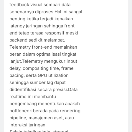
feedback visual sembari data
sebenarnya diproses.Hal ini sangat
penting ketika terjadi kenaikan
latency jaringan sehingga front-
end tetap terasa responsif meski
backend sedikit melambat.
Telemetry front-end memainkan
peran dalam optimalisasi tingkat
lanjut.Telemetry mengukur input
delay, compositing time, frame
pacing, serta GPU utilization
sehingga sumber lag dapat
diidentifikasi secara presisi.Data
realtime ini membantu
pengembang menentukan apakah
bottleneck berada pada rendering
pipeline, manajemen aset, atau
interaksi jaringan.
Selain teknik teknis, strategi