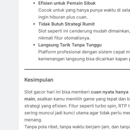
Efisien untuk Pemain Sibuk
Cocok untuk yang hanya punya waktu di sela a
ingin hiburan plus cuan.
Tidak Butuh Strategi Rumit
Slot seperti ini cenderung mudah dimainkan
nikmati fitur otomatisnya.
Langsung Tarik Tanpa Tunggu
Platform profesional dengan sistem cepat 
kemenangan langsung bisa dicairkan kapan 
Kesimpulan
Slot gacor hari ini bisa memberi
cuan nyata hanya
main
, asalkan kamu memilih game yang tepat dan 
strategi yang efisien. Fitur seperti turbo spin, RTP
sering muncul jadi kunci utama agar tidak perlu m
menang.
Tanpa pola ribet, tanpa waktu berjam-jam, dan tan