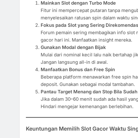
Mainkan Slot dengan Turbo Mode
Fitur ini mempercepat putaran tanpa mengub
menyelesaikan ratusan spin dalam waktu sin
Fokus pada Slot yang Sering Direkomenda
Forum pemain sering membagikan info slot
gacor hari ini. Manfaatkan insight mereka.
Gunakan Modal dengan Bijak
Mulai dari nominal kecil lalu naik bertahap jik
Jangan langsung all-in di awal.
Manfaatkan Bonus dan Free Spin
Beberapa platform menawarkan free spin ha
deposit. Gunakan sebagai modal tambahan.
Pantau Target Menang dan Stop Bila Suda
Jika dalam 30–60 menit sudah ada hasil yang
Hindari mengejar kemenangan berlebihan.
Keuntungan Memilih Slot Gacor Waktu Sin