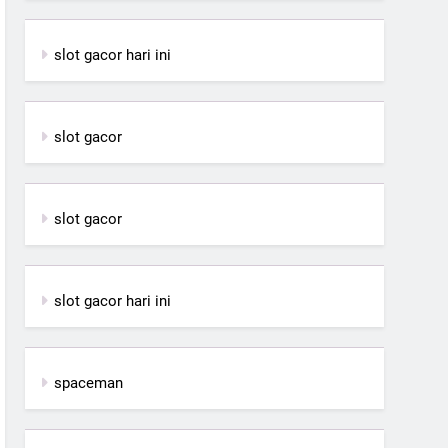
slot gacor hari ini
slot gacor
slot gacor
slot gacor hari ini
spaceman