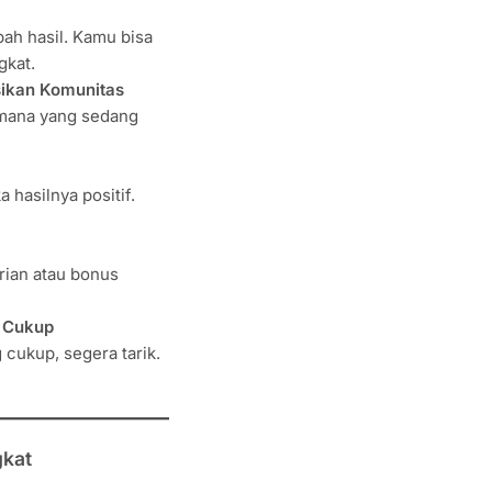
ah hasil. Kamu bisa
gkat.
sikan Komunitas
 mana yang sedang
a hasilnya positif.
rian atau bonus
h Cukup
 cukup, segera tarik.
gkat