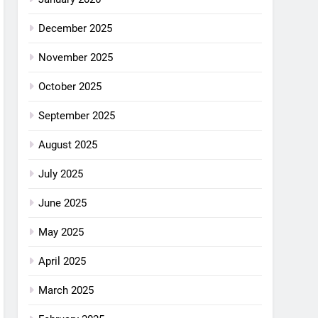
December 2025
November 2025
October 2025
September 2025
August 2025
July 2025
June 2025
May 2025
April 2025
March 2025