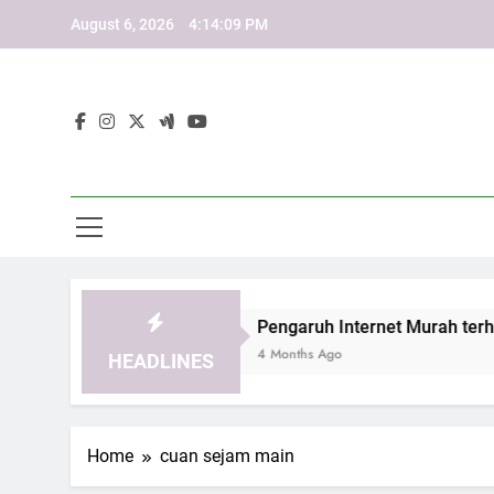
Skip
August 6, 2026
4:14:10 PM
to
content
Tur
Dapatkan 
engguna Setia
Pengaruh Internet Murah terhadap Game O
4 Months Ago
HEADLINES
Home
cuan sejam main