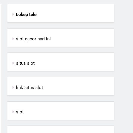
bokep tele
slot gacor hari ini
situs slot
link situs slot
slot