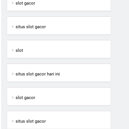
slot gacor
situs slot gacor
slot
situs slot gacor hari ini
slot gacor
situs slot gacor