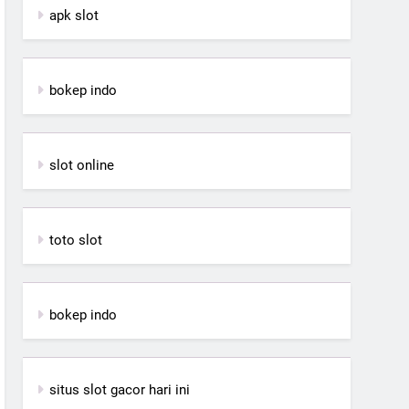
apk slot
bokep indo
slot online
toto slot
bokep indo
situs slot gacor hari ini