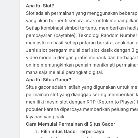
Apa Itu Slot?
Slot adalah permainan yang menggunakan beberap
yang akan berhenti secara acak untuk menampilkan
Setiap kombinasi simbol tertentu memberikan hadi
pembayaran (paytable). Teknologi Random Number
memastikan hasil setiap putaran bersifat acak dan a
Jenis slot beragam mulai dari slot klasik dengan 3 
video modern dengan grafis menarik dan berbagai f
online memungkinkan pemain menikmati permainan 
mana saja melalui perangkat digital.
Apa Itu Situs Gacor?
Situs gacor adalah istilah yang digunakan untuk m
permainan slot yang dianggap sering memberikan
memiliki mesin slot dengan RTP (Return to Player) ti
populer karena dipercaya memberikan peluang men
layanan yang baik.
Cara Memulai Permainan di Situs Gacor
Pilih Situs Gacor Terpercaya