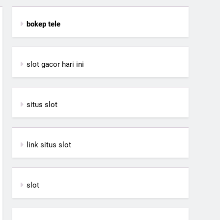
bokep tele
slot gacor hari ini
situs slot
link situs slot
slot