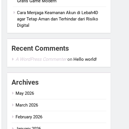
Grafis Game Modern
Cara Menjaga Keamanan Akun di Lebah4D
agar Tetap Aman dan Terhindar dari Risiko
Digital
Recent Comments
A WordPress Commenter
on
Hello world!
Archives
May 2026
March 2026
February 2026
January 2026