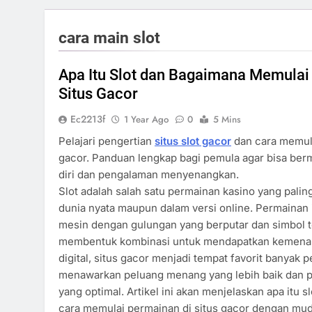
cara main slot
Apa Itu Slot dan Bagaimana Memulai
Situs Gacor
Ec2213f
1 Year Ago
0
5 Mins
Pelajari pengertian
situs slot gacor
dan cara memula
gacor. Panduan lengkap bagi pemula agar bisa ber
diri dan pengalaman menyenangkan.
Slot adalah salah satu permainan kasino yang paling
dunia nyata maupun dalam versi online. Permainan
mesin dengan gulungan yang berputar dan simbol t
membentuk kombinasi untuk mendapatkan kemenan
digital, situs gacor menjadi tempat favorit banyak 
menawarkan peluang menang yang lebih baik dan 
yang optimal. Artikel ini akan menjelaskan apa itu 
cara memulai permainan di situs gacor dengan mu