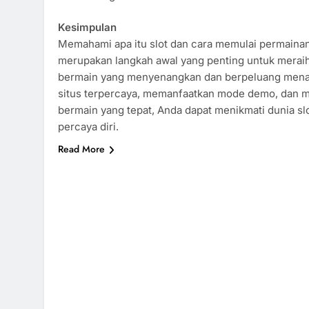
Kesimpulan
Memahami apa itu slot dan cara memulai permainan 
merupakan langkah awal yang penting untuk mera
bermain yang menyenangkan dan berpeluang mena
situs terpercaya, memanfaatkan mode demo, dan m
bermain yang tepat, Anda dapat menikmati dunia sl
percaya diri.
Read More