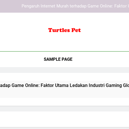
Pengaruh Internet Murah terhadap Game Online: Faktor
Panduan Login Tiara4D untuk
Teknologi Ray Tracing dan
tles Pet
LAE138 Link A
Panduan Lengkap Perawatan Kura-Kura Di Turtles Pet.
Pengaruh Internet Murah terhadap Game Online: Faktor
SAMPLE PAGE
Panduan Login Tiara4D untuk
Teknologi Ray Tracing dan
nline: Faktor Utama Ledakan Industri Gaming Global
P
5 