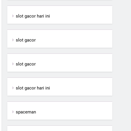
slot gacor hari ini
slot gacor
slot gacor
slot gacor hari ini
spaceman