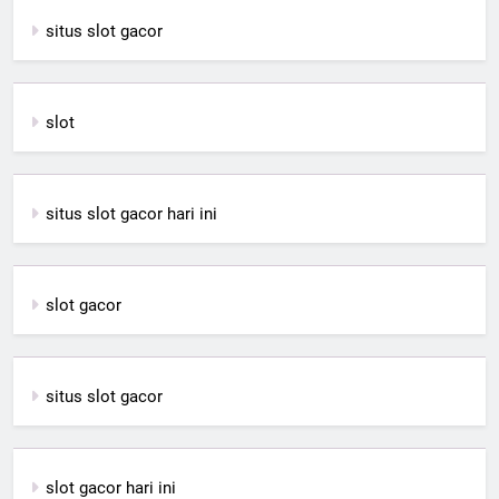
situs slot gacor
slot
situs slot gacor hari ini
slot gacor
situs slot gacor
slot gacor hari ini