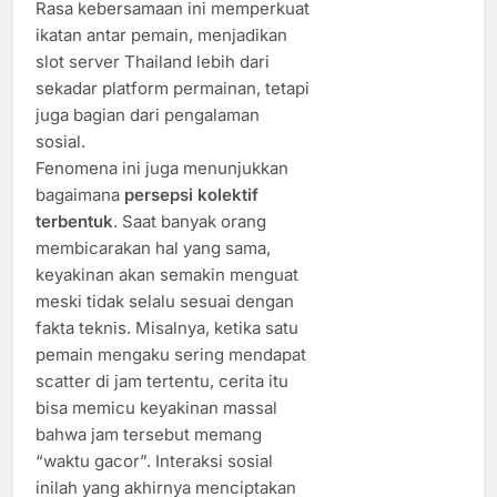
Rasa kebersamaan ini memperkuat
ikatan antar pemain, menjadikan
slot server Thailand lebih dari
sekadar platform permainan, tetapi
juga bagian dari pengalaman
sosial.
Fenomena ini juga menunjukkan
bagaimana
persepsi kolektif
terbentuk
. Saat banyak orang
membicarakan hal yang sama,
keyakinan akan semakin menguat
meski tidak selalu sesuai dengan
fakta teknis. Misalnya, ketika satu
pemain mengaku sering mendapat
scatter di jam tertentu, cerita itu
bisa memicu keyakinan massal
bahwa jam tersebut memang
“waktu gacor”. Interaksi sosial
inilah yang akhirnya menciptakan