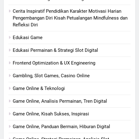
Cerita Inspiratif Pendidikan Karakter Motivasi Harian
Pengembangan Diri Kisah Petualangan Mindfulness dan
Refleksi Diri
Edukasi Game
Edukasi Permainan & Strategi Slot Digital
Frontend Optimization & UX Engineering
Gambling, Slot Games, Casino Online
Game Online & Teknologi
Game Online, Analisis Permainan, Tren Digital
Game Online, Kisah Sukses, Inspirasi
Game Online, Panduan Bermain, Hiburan Digital