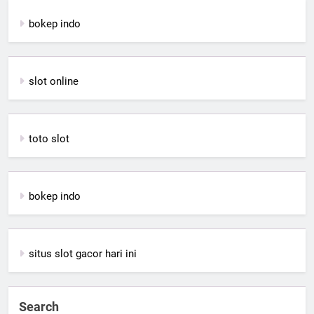
bokep indo
slot online
toto slot
bokep indo
situs slot gacor hari ini
Search