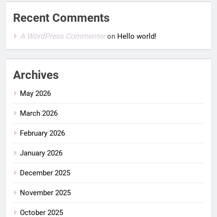
Recent Comments
A WordPress Commenter
on
Hello world!
Archives
May 2026
March 2026
February 2026
January 2026
December 2025
November 2025
October 2025