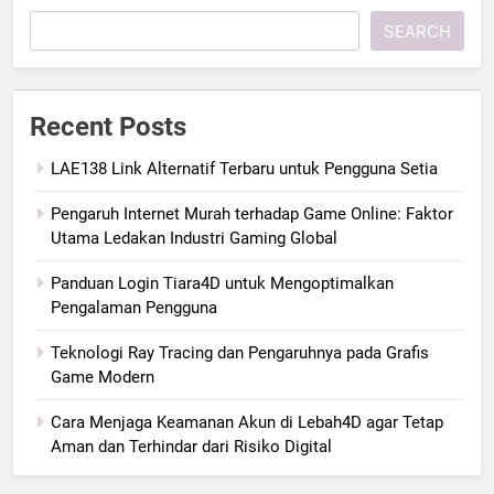
SEARCH
Recent Posts
LAE138 Link Alternatif Terbaru untuk Pengguna Setia
Pengaruh Internet Murah terhadap Game Online: Faktor
Utama Ledakan Industri Gaming Global
Panduan Login Tiara4D untuk Mengoptimalkan
Pengalaman Pengguna
Teknologi Ray Tracing dan Pengaruhnya pada Grafis
Game Modern
Cara Menjaga Keamanan Akun di Lebah4D agar Tetap
Aman dan Terhindar dari Risiko Digital