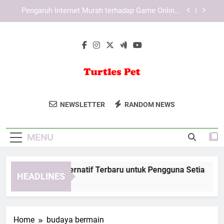
Skip
Pengaruh Internet Murah terhadap Game Online:
Faktor Utama Ledakan Industri Gaming Global
to
content
Panduan Login Tiara4D untuk Mengoptimalkan
Pengalaman Pengguna
Teknologi Ray Tracing dan Pengaruhnya pada
Grafis Game Modern
LAE138 Link Alternatif Terbaru untuk Pengguna
Setia
Turtles Pet
Pengaruh Internet Murah terhadap Game Online:
Dapatkan Panduan Lengkap Perawatan
Faktor Utama Ledakan Industri Gaming Global
NEWSLETTER
RANDOM NEWS
Kura-Kura Di Turtles Pet.
Panduan Login Tiara4D untuk Mengoptimalkan
Pengalaman Pengguna
MENU
Teknologi Ray Tracing dan Pengaruhnya pada
Grafis Game Modern
LAE138 Link Alternatif Terbaru untuk Pengguna Setia
P
HEADLINES
3 Months Ago
4
Home
budaya bermain