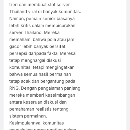
tren dan membuat slot server
Thailand viral di banyak komunitas.
Namun, pemain senior biasanya
lebih kritis dalam membicarakan
server Thailand. Mereka
memahami bahwa pola atau jam
gacor lebih banyak bersifat
persepsi daripada fakta. Mereka
tetap menghargai diskusi
komunitas, tetapi mengingatkan
bahwa semua hasil permainan
tetap acak dan bergantung pada
RNG. Dengan pengalaman panjang,
mereka memberi keseimbangan
antara keseruan diskusi dan
pemahaman realistis tentang
sistem permainan.
Kesimpulannya, komunitas
memainkan peran penting dalam