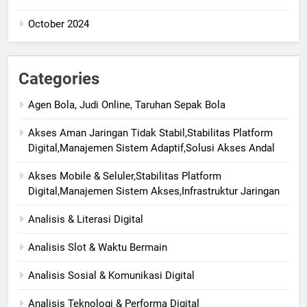
October 2024
Categories
Agen Bola, Judi Online, Taruhan Sepak Bola
Akses Aman Jaringan Tidak Stabil,Stabilitas Platform
Digital,Manajemen Sistem Adaptif,Solusi Akses Andal
Akses Mobile & Seluler,Stabilitas Platform
Digital,Manajemen Sistem Akses,Infrastruktur Jaringan
Analisis & Literasi Digital
Analisis Slot & Waktu Bermain
Analisis Sosial & Komunikasi Digital
Analisis Teknologi & Performa Digital