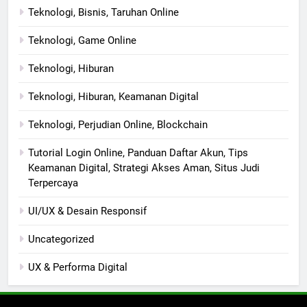
Teknologi, Bisnis, Taruhan Online
Teknologi, Game Online
Teknologi, Hiburan
Teknologi, Hiburan, Keamanan Digital
Teknologi, Perjudian Online, Blockchain
Tutorial Login Online, Panduan Daftar Akun, Tips
Keamanan Digital, Strategi Akses Aman, Situs Judi
Terpercaya
UI/UX & Desain Responsif
Uncategorized
UX & Performa Digital