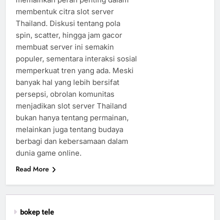
membentuk citra slot server
Thailand. Diskusi tentang pola
spin, scatter, hingga jam gacor
membuat server ini semakin
populer, sementara interaksi sosial
memperkuat tren yang ada. Meski
banyak hal yang lebih bersifat
persepsi, obrolan komunitas
menjadikan slot server Thailand
bukan hanya tentang permainan,
melainkan juga tentang budaya
berbagi dan kebersamaan dalam
dunia game online.
Read More
bokep tele