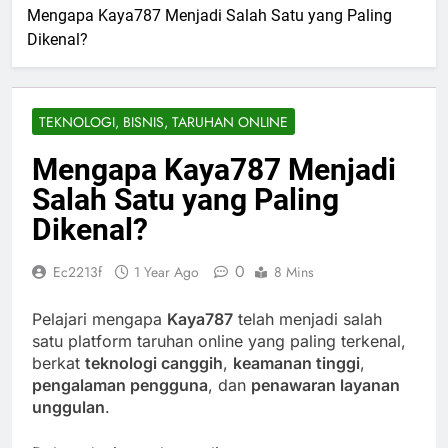
Mengapa Kaya787 Menjadi Salah Satu yang Paling
Dikenal?
TEKNOLOGI, BISNIS, TARUHAN ONLINE
Mengapa Kaya787 Menjadi
Salah Satu yang Paling
Dikenal?
0
Ec2213f
1 Year Ago
8 Mins
Pelajari mengapa
Kaya787
telah menjadi salah
satu platform taruhan online yang paling terkenal,
berkat
teknologi canggih
,
keamanan tinggi
,
pengalaman pengguna
, dan
penawaran layanan
unggulan
.