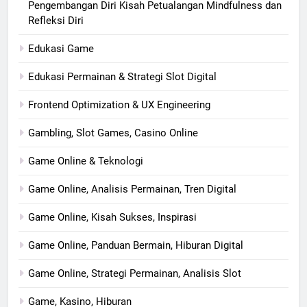
Pengembangan Diri Kisah Petualangan Mindfulness dan
Refleksi Diri
Edukasi Game
Edukasi Permainan & Strategi Slot Digital
Frontend Optimization & UX Engineering
Gambling, Slot Games, Casino Online
Game Online & Teknologi
Game Online, Analisis Permainan, Tren Digital
Game Online, Kisah Sukses, Inspirasi
Game Online, Panduan Bermain, Hiburan Digital
Game Online, Strategi Permainan, Analisis Slot
Game, Kasino, Hiburan