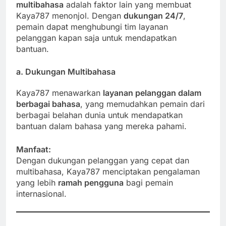
multibahasa
adalah faktor lain yang membuat
Kaya787 menonjol. Dengan
dukungan 24/7
,
pemain dapat menghubungi tim layanan
pelanggan kapan saja untuk mendapatkan
bantuan.
a.
Dukungan Multibahasa
Kaya787 menawarkan
layanan pelanggan dalam
berbagai bahasa
, yang memudahkan pemain dari
berbagai belahan dunia untuk mendapatkan
bantuan dalam bahasa yang mereka pahami.
Manfaat:
Dengan dukungan pelanggan yang cepat dan
multibahasa, Kaya787 menciptakan pengalaman
yang lebih
ramah pengguna
bagi pemain
internasional.