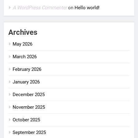
A WordPress Commenter
on
Hello world!
Archives
May 2026
March 2026
February 2026
January 2026
December 2025
November 2025
October 2025
September 2025