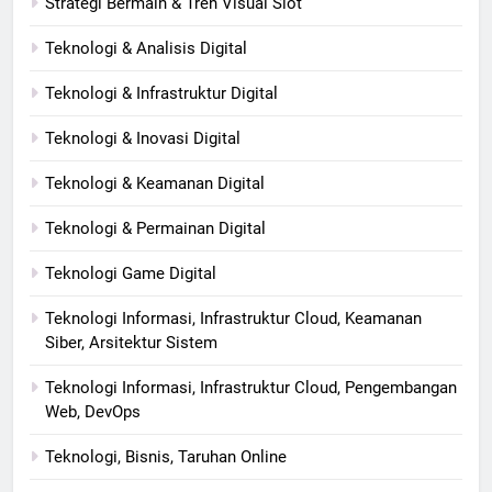
Strategi Bermain & Tren Visual Slot
Teknologi & Analisis Digital
Teknologi & Infrastruktur Digital
Teknologi & Inovasi Digital
Teknologi & Keamanan Digital
Teknologi & Permainan Digital
Teknologi Game Digital
Teknologi Informasi, Infrastruktur Cloud, Keamanan
Siber, Arsitektur Sistem
Teknologi Informasi, Infrastruktur Cloud, Pengembangan
Web, DevOps
Teknologi, Bisnis, Taruhan Online