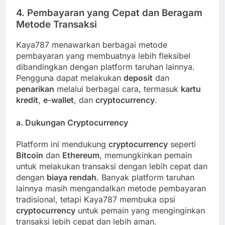
4. Pembayaran yang Cepat dan Beragam
Metode Transaksi
Kaya787 menawarkan berbagai metode
pembayaran yang membuatnya lebih fleksibel
dibandingkan dengan platform taruhan lainnya.
Pengguna dapat melakukan
deposit
dan
penarikan
melalui berbagai cara, termasuk
kartu
kredit
,
e-wallet
, dan
cryptocurrency
.
a.
Dukungan Cryptocurrency
Platform ini mendukung
cryptocurrency
seperti
Bitcoin
dan
Ethereum
, memungkinkan pemain
untuk melakukan transaksi dengan lebih cepat dan
dengan
biaya rendah
. Banyak platform taruhan
lainnya masih mengandalkan metode pembayaran
tradisional, tetapi Kaya787 membuka opsi
cryptocurrency
untuk pemain yang menginginkan
transaksi lebih cepat dan lebih aman.