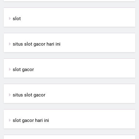
slot
situs slot gacor hari ini
slot gacor
situs slot gacor
slot gacor hari ini