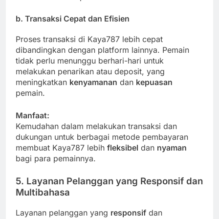
b.
Transaksi Cepat dan Efisien
Proses transaksi di Kaya787 lebih cepat
dibandingkan dengan platform lainnya. Pemain
tidak perlu menunggu berhari-hari untuk
melakukan penarikan atau deposit, yang
meningkatkan
kenyamanan
dan
kepuasan
pemain.
Manfaat:
Kemudahan dalam melakukan transaksi dan
dukungan untuk berbagai metode pembayaran
membuat Kaya787 lebih
fleksibel
dan
nyaman
bagi para pemainnya.
5. Layanan Pelanggan yang Responsif dan
Multibahasa
Layanan pelanggan yang
responsif
dan