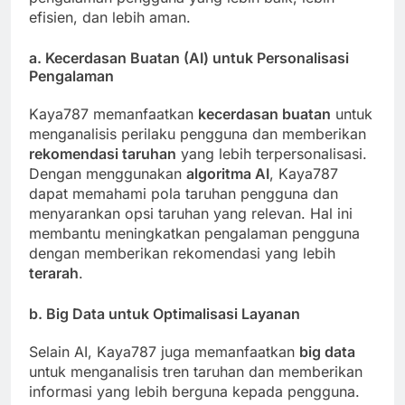
efisien, dan lebih aman.
a.
Kecerdasan Buatan (AI) untuk Personalisasi
Pengalaman
Kaya787 memanfaatkan
kecerdasan buatan
untuk
menganalisis perilaku pengguna dan memberikan
rekomendasi taruhan
yang lebih terpersonalisasi.
Dengan menggunakan
algoritma AI
, Kaya787
dapat memahami pola taruhan pengguna dan
menyarankan opsi taruhan yang relevan. Hal ini
membantu meningkatkan pengalaman pengguna
dengan memberikan rekomendasi yang lebih
terarah
.
b.
Big Data untuk Optimalisasi Layanan
Selain AI, Kaya787 juga memanfaatkan
big data
untuk menganalisis tren taruhan dan memberikan
informasi yang lebih berguna kepada pengguna.