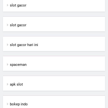
slot gacor
slot gacor
slot gacor hari ini
spaceman
apk slot
bokep indo