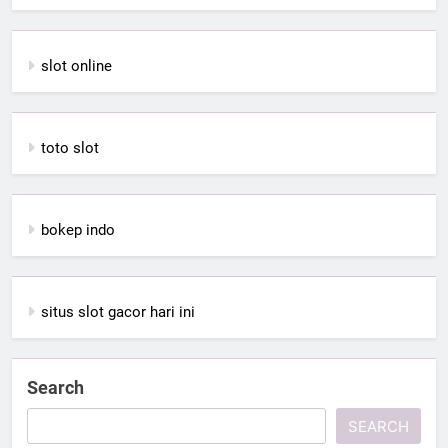
slot online
toto slot
bokep indo
situs slot gacor hari ini
Search
SEARCH