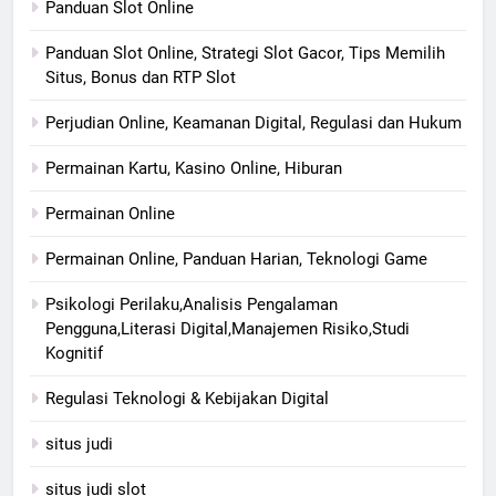
Panduan Slot Online
Panduan Slot Online, Strategi Slot Gacor, Tips Memilih
Situs, Bonus dan RTP Slot
Perjudian Online, Keamanan Digital, Regulasi dan Hukum
Permainan Kartu, Kasino Online, Hiburan
Permainan Online
Permainan Online, Panduan Harian, Teknologi Game
Psikologi Perilaku,Analisis Pengalaman
Pengguna,Literasi Digital,Manajemen Risiko,Studi
Kognitif
Regulasi Teknologi & Kebijakan Digital
situs judi
situs judi slot