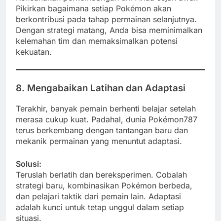
Pikirkan bagaimana setiap Pokémon akan
berkontribusi pada tahap permainan selanjutnya.
Dengan strategi matang, Anda bisa meminimalkan
kelemahan tim dan memaksimalkan potensi
kekuatan.
8. Mengabaikan Latihan dan Adaptasi
Terakhir, banyak pemain berhenti belajar setelah
merasa cukup kuat. Padahal, dunia Pokémon787
terus berkembang dengan tantangan baru dan
mekanik permainan yang menuntut adaptasi.
Solusi:
Teruslah berlatih dan bereksperimen. Cobalah
strategi baru, kombinasikan Pokémon berbeda,
dan pelajari taktik dari pemain lain. Adaptasi
adalah kunci untuk tetap unggul dalam setiap
situasi.