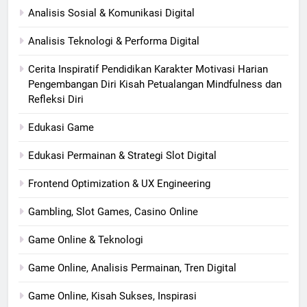
Analisis Sosial & Komunikasi Digital
Analisis Teknologi & Performa Digital
Cerita Inspiratif Pendidikan Karakter Motivasi Harian
Pengembangan Diri Kisah Petualangan Mindfulness dan
Refleksi Diri
Edukasi Game
Edukasi Permainan & Strategi Slot Digital
Frontend Optimization & UX Engineering
Gambling, Slot Games, Casino Online
Game Online & Teknologi
Game Online, Analisis Permainan, Tren Digital
Game Online, Kisah Sukses, Inspirasi