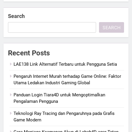
Search
SEARCH
Recent Posts
LAE138 Link Alternatif Terbaru untuk Pengguna Setia
Pengaruh Internet Murah terhadap Game Online: Faktor
Utama Ledakan Industri Gaming Global
Panduan Login Tiara4D untuk Mengoptimalkan
Pengalaman Pengguna
Teknologi Ray Tracing dan Pengaruhnya pada Grafis
Game Modern