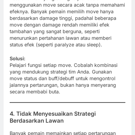
menggunakan move secara acak tanpa memahami
efeknya. Banyak pemain memilih move hanya
berdasarkan damage tinggi, padahal beberapa
move dengan damage rendah memiliki efek
tambahan yang sangat berguna, seperti
menurunkan pertahanan lawan atau memberi
status efek (seperti paralyze atau sleep).
Solusi:
Pelajari fungsi setiap move. Cobalah kombinasi
yang mendukung strategi tim Anda. Gunakan
move status dan buff/debuff untuk mengontrol
jalannya pertarungan, bukan hanya menyerang
secara membabi buta.
4. Tidak Menyesuaikan Strategi
Berdasarkan Lawan
Banyak pemain memainkan setiap pertarungan