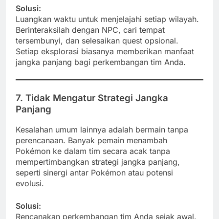
Solusi:
Luangkan waktu untuk menjelajahi setiap wilayah.
Berinteraksilah dengan NPC, cari tempat
tersembunyi, dan selesaikan quest opsional.
Setiap eksplorasi biasanya memberikan manfaat
jangka panjang bagi perkembangan tim Anda.
7. Tidak Mengatur Strategi Jangka
Panjang
Kesalahan umum lainnya adalah bermain tanpa
perencanaan. Banyak pemain menambah
Pokémon ke dalam tim secara acak tanpa
mempertimbangkan strategi jangka panjang,
seperti sinergi antar Pokémon atau potensi
evolusi.
Solusi:
Rencanakan perkembangan tim Anda sejak awal.