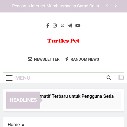
Skip
Panduan Login Tiara4D untuk Mengoptimalkan
to
Pengalaman Pengguna
content
Teknologi Ray Tracing dan Pengaruhnya pada
Grafis Game Modern
LAE138 Link Alternatif Terbaru untuk Pengguna
Setia
Pengaruh Internet Murah terhadap Game Online:
Faktor Utama Ledakan Industri Gaming Global
Turtles Pet
Dapatkan Panduan Lengkap Perawatan
Panduan Login Tiara4D untuk Mengoptimalkan
NEWSLETTER
RANDOM NEWS
Pengalaman Pengguna
Kura-Kura Di Turtles Pet.
Teknologi Ray Tracing dan Pengaruhnya pada
Grafis Game Modern
MENU
AE138 Link Alternatif Terbaru untuk Pengguna Setia
Pe
HEADLINES
 Months Ago
4 M
Home