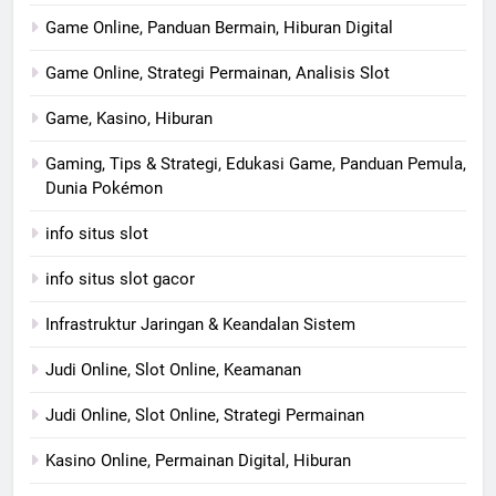
Game Online, Panduan Bermain, Hiburan Digital
Game Online, Strategi Permainan, Analisis Slot
Game, Kasino, Hiburan
Gaming, Tips & Strategi, Edukasi Game, Panduan Pemula,
Dunia Pokémon
info situs slot
info situs slot gacor
Infrastruktur Jaringan & Keandalan Sistem
Judi Online, Slot Online, Keamanan
Judi Online, Slot Online, Strategi Permainan
Kasino Online, Permainan Digital, Hiburan