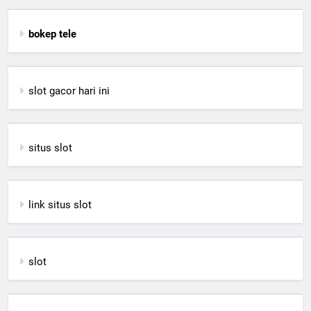
bokep tele
slot gacor hari ini
situs slot
link situs slot
slot