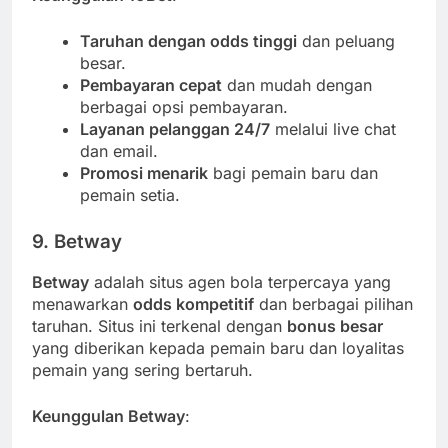
Taruhan dengan odds tinggi
dan peluang
besar.
Pembayaran cepat
dan mudah dengan
berbagai opsi pembayaran.
Layanan pelanggan 24/7
melalui live chat
dan email.
Promosi menarik
bagi pemain baru dan
pemain setia.
9.
Betway
Betway
adalah situs agen bola terpercaya yang
menawarkan
odds kompetitif
dan berbagai pilihan
taruhan. Situs ini terkenal dengan
bonus besar
yang diberikan kepada pemain baru dan loyalitas
pemain yang sering bertaruh.
Keunggulan Betway
: