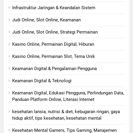
Infrastruktur Jaringan & Keandalan Sistem
Judi Online, Slot Online, Keamanan
Judi Online, Slot Online, Strategi Permainan
Kasino Online, Permainan Digital, Hiburan
Kasino Online, Permainan Slot, Tema Unik
Keamanan Digital & Pengalaman Pengguna
Keamanan Digital & Teknologi
Keamanan Digital, Edukasi Pengguna, Perlindungan Data,
Panduan Platform Online, Literasi Internet
kesehatan lansia, nutrisi & diet, kebugaran ringan, gaya
hidup aktif, tips kesehatan, kesehatan mental
Kesehatan Mental Gamers, Tips Gaming, Manajemen