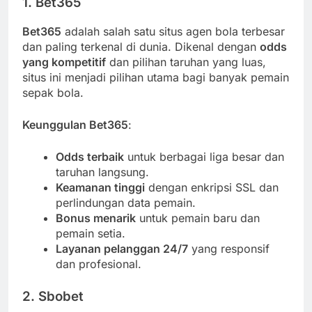
1.
Bet365
Bet365
adalah salah satu situs agen bola terbesar
dan paling terkenal di dunia. Dikenal dengan
odds
yang kompetitif
dan pilihan taruhan yang luas,
situs ini menjadi pilihan utama bagi banyak pemain
sepak bola.
Keunggulan Bet365
:
Odds terbaik
untuk berbagai liga besar dan
taruhan langsung.
Keamanan tinggi
dengan enkripsi SSL dan
perlindungan data pemain.
Bonus menarik
untuk pemain baru dan
pemain setia.
Layanan pelanggan 24/7
yang responsif
dan profesional.
2.
Sbobet