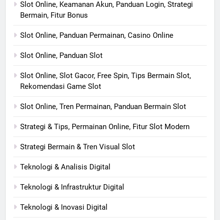
Slot Online, Keamanan Akun, Panduan Login, Strategi
Bermain, Fitur Bonus
Slot Online, Panduan Permainan, Casino Online
Slot Online, Panduan Slot
Slot Online, Slot Gacor, Free Spin, Tips Bermain Slot,
Rekomendasi Game Slot
Slot Online, Tren Permainan, Panduan Bermain Slot
Strategi & Tips, Permainan Online, Fitur Slot Modern
Strategi Bermain & Tren Visual Slot
Teknologi & Analisis Digital
Teknologi & Infrastruktur Digital
Teknologi & Inovasi Digital