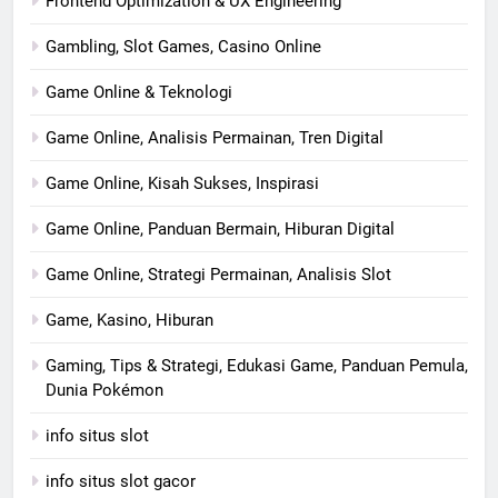
Frontend Optimization & UX Engineering
Gambling, Slot Games, Casino Online
Game Online & Teknologi
Game Online, Analisis Permainan, Tren Digital
Game Online, Kisah Sukses, Inspirasi
Game Online, Panduan Bermain, Hiburan Digital
Game Online, Strategi Permainan, Analisis Slot
Game, Kasino, Hiburan
Gaming, Tips & Strategi, Edukasi Game, Panduan Pemula,
Dunia Pokémon
info situs slot
info situs slot gacor