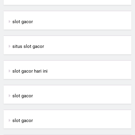
slot gacor
situs slot gacor
slot gacor hari ini
slot gacor
slot gacor