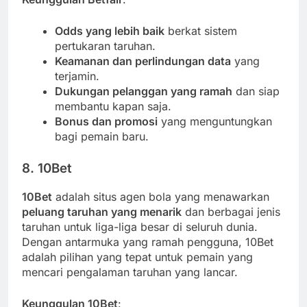
Odds yang lebih baik
berkat sistem
pertukaran taruhan.
Keamanan dan perlindungan data
yang
terjamin.
Dukungan pelanggan yang ramah
dan siap
membantu kapan saja.
Bonus dan promosi
yang menguntungkan
bagi pemain baru.
8.
10Bet
10Bet
adalah situs agen bola yang menawarkan
peluang taruhan yang menarik
dan berbagai jenis
taruhan untuk liga-liga besar di seluruh dunia.
Dengan antarmuka yang ramah pengguna, 10Bet
adalah pilihan yang tepat untuk pemain yang
mencari pengalaman taruhan yang lancar.
Keunggulan 10Bet
: