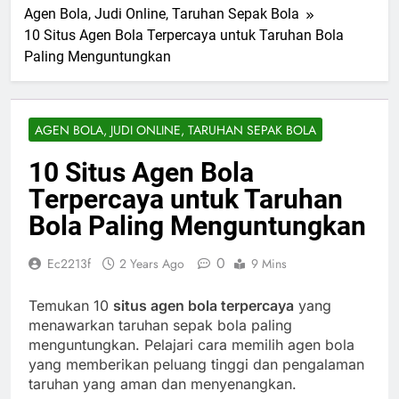
Agen Bola, Judi Online, Taruhan Sepak Bola
10 Situs Agen Bola Terpercaya untuk Taruhan Bola
Paling Menguntungkan
AGEN BOLA, JUDI ONLINE, TARUHAN SEPAK BOLA
10 Situs Agen Bola
Terpercaya untuk Taruhan
Bola Paling Menguntungkan
0
Ec2213f
2 Years Ago
9 Mins
Temukan 10
situs agen bola terpercaya
yang
menawarkan taruhan sepak bola paling
menguntungkan. Pelajari cara memilih agen bola
yang memberikan peluang tinggi dan pengalaman
taruhan yang aman dan menyenangkan.