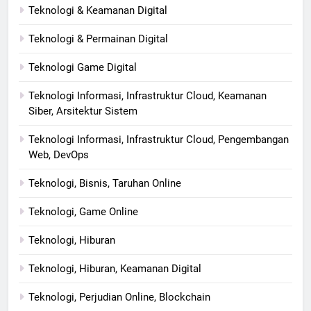
Teknologi & Keamanan Digital
Teknologi & Permainan Digital
Teknologi Game Digital
Teknologi Informasi, Infrastruktur Cloud, Keamanan
Siber, Arsitektur Sistem
Teknologi Informasi, Infrastruktur Cloud, Pengembangan
Web, DevOps
Teknologi, Bisnis, Taruhan Online
Teknologi, Game Online
Teknologi, Hiburan
Teknologi, Hiburan, Keamanan Digital
Teknologi, Perjudian Online, Blockchain