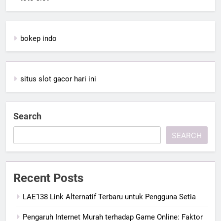
bokep indo
situs slot gacor hari ini
Search
SEARCH
Recent Posts
LAE138 Link Alternatif Terbaru untuk Pengguna Setia
Pengaruh Internet Murah terhadap Game Online: Faktor