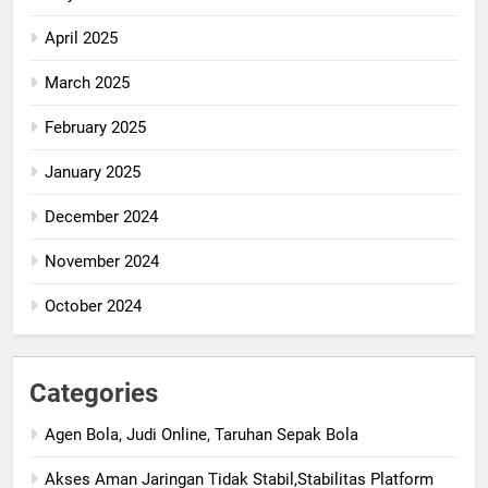
April 2025
March 2025
February 2025
January 2025
December 2024
November 2024
October 2024
Categories
Agen Bola, Judi Online, Taruhan Sepak Bola
Akses Aman Jaringan Tidak Stabil,Stabilitas Platform