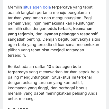
Memilih
situs agen bola
terpercaya
yang tepat
adalah langkah pertama menuju pengalaman
taruhan yang aman dan menguntungkan. Bagi
pemain yang ingin memaksimalkan keuntungan,
memilih situs dengan
odds terbaik
,
keamanan
yang terjamin
, dan
layanan pelanggan responsif
sangatlah penting. Dengan begitu banyaknya situs
agen bola yang tersedia di luar sana, menentukan
pilihan yang tepat bisa menjadi tantangan
tersendiri.
Berikut adalah daftar
10 situs agen bola
terpercaya
yang menawarkan taruhan sepak bola
paling menguntungkan. Situs-situs ini terkenal
dengan peluang taruhan yang kompetitif,
keamanan yang tinggi, dan berbagai bonus
menarik yang dapat meningkatkan peluang Anda
untuk menang.