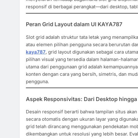
responsif di berbagai perangkat—dari desktop, tabl
Peran Grid Layout dalam UI KAYA787
Slot grid adalah struktur tata letak yang menampilk
atau elemen pilihan pengguna secara berurutan dan
kaya787
, grid layout digunakan sebagai cara uta
pilihan visual yang tersedia dalam halaman-halama
utama dari penggunaan grid adalah kemampuannya
konten dengan cara yang bersih, simetris, dan mud
pengguna.
Aspek Responsivitas: Dari Desktop hingga
Desain responsif berarti bahwa tampilan situs akan
secara otomatis dengan ukuran layar yang digunaka
grid telah dirancang menggunakan pendekatan mobil
dikembangkan untuk resolusi yang lebih besar. Eval