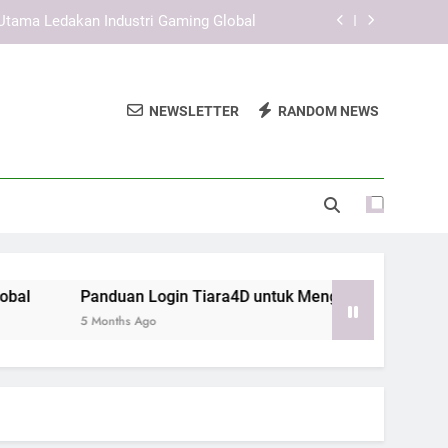
 Utama Ledakan Industri Gaming Global
 Mengoptimalkan Pengalaman Pengguna
 Pengaruhnya pada Grafis Game Modern
NEWSLETTER
RANDOM NEWS
lternatif Terbaru untuk Pengguna Setia
 Utama Ledakan Industri Gaming Global
 Mengoptimalkan Pengalaman Pengguna
 Pengaruhnya pada Grafis Game Modern
anduan Login Tiara4D untuk Mengoptimalkan Pengalaman P
 Months Ago