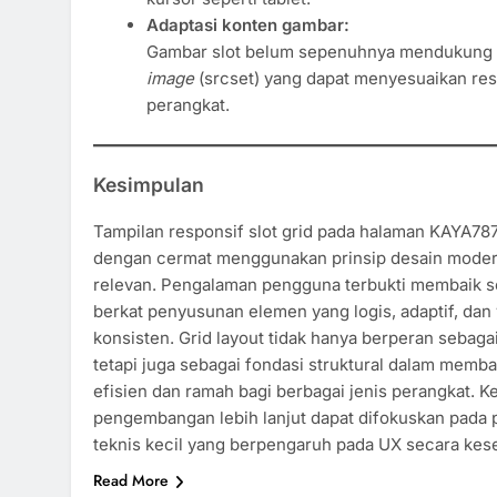
Adaptasi konten gambar:
Gambar slot belum sepenuhnya mendukung
image
(srcset) yang dapat menyesuaikan res
perangkat.
Kesimpulan
Tampilan responsif slot grid pada halaman KAYA787
dengan cermat menggunakan prinsip desain moder
relevan. Pengalaman pengguna terbukti membaik se
berkat penyusunan elemen yang logis, adaptif, dan 
konsisten. Grid layout tidak hanya berperan sebaga
tetapi juga sebagai fondasi struktural dalam memb
efisien dan ramah bagi berbagai jenis perangkat. K
pengembangan lebih lanjut dapat difokuskan pada 
teknis kecil yang berpengaruh pada UX secara kes
Read More