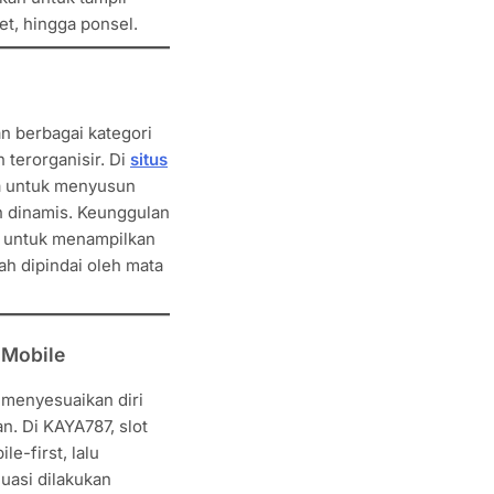
et, hingga ponsel.
an berbagai kategori
 terorganisir. Di
situs
ma untuk menyusun
n dinamis. Keunggulan
 untuk menampilkan
ah dipindai oleh mata
 Mobile
 menyesuaikan diri
n. Di KAYA787, slot
e-first, lalu
uasi dilakukan