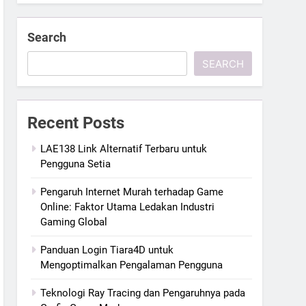
Search
SEARCH
Recent Posts
LAE138 Link Alternatif Terbaru untuk
Pengguna Setia
Pengaruh Internet Murah terhadap Game
Online: Faktor Utama Ledakan Industri
Gaming Global
Panduan Login Tiara4D untuk
Mengoptimalkan Pengalaman Pengguna
Teknologi Ray Tracing dan Pengaruhnya pada