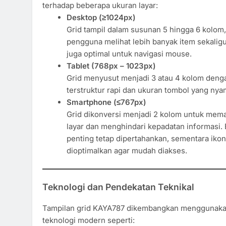
terhadap beberapa ukuran layar:
Desktop (≥1024px)
Grid tampil dalam susunan 5 hingga 6 kolo
pengguna melihat lebih banyak item sekaligu
juga optimal untuk navigasi mouse.
Tablet (768px – 1023px)
Grid menyusut menjadi 3 atau 4 kolom deng
terstruktur rapi dan ukuran tombol yang nya
Smartphone (≤767px)
Grid dikonversi menjadi 2 kolom untuk mem
layar dan menghindari kepadatan informasi
penting tetap dipertahankan, sementara ikon
dioptimalkan agar mudah diakses.
Teknologi dan Pendekatan Teknikal
Tampilan grid KAYA787 dikembangkan menggunaka
teknologi modern seperti: