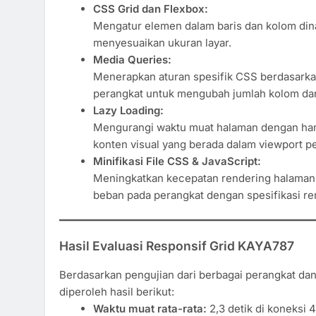
CSS Grid dan Flexbox:
Mengatur elemen dalam baris dan kolom din
menyesuaikan ukuran layar.
Media Queries:
Menerapkan aturan spesifik CSS berdasarkan
perangkat untuk mengubah jumlah kolom dan
Lazy Loading:
Mengurangi waktu muat halaman dengan ha
konten visual yang berada dalam viewport p
Minifikasi File CSS & JavaScript:
Meningkatkan kecepatan rendering halaman
beban pada perangkat dengan spesifikasi re
Hasil Evaluasi Responsif Grid KAYA787
Berdasarkan pengujian dari berbagai perangkat da
diperoleh hasil berikut:
Waktu muat rata-rata:
2,3 detik di koneksi 4