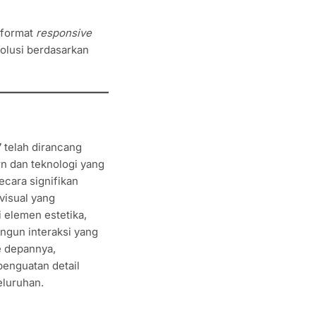
 format
responsive
olusi berdasarkan
 telah dirancang
n dan teknologi yang
cara signifikan
visual yang
i elemen estetika,
angun interaksi yang
e depannya,
penguatan detail
eluruhan.