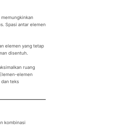
m, memungkinkan
s. Spasi antar elemen
an elemen yang tetap
man disentuh.
aksimalkan ruang
. Elemen-elemen
 dan teks
n kombinasi