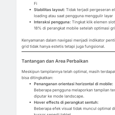
Fi
Stabilitas layout:
Tidak terjadi pergeseran e
loading atau saat pengguna menggulir layar
Interaksi pengguna:
Tingkat klik elemen slo
18% di perangkat mobile setelah optimasi gr
Kenyamanan dalam navigasi menjadi indikator pent
grid tidak hanya estetis tetapi juga fungsional.
Tantangan dan Area Perbaikan
Meskipun tampilannya telah optimal, masih terdapa
bisa ditingkatkan:
Penanganan orientasi horizontal di mobile:
Beberapa pengguna melaporkan tampilan ter
diputar ke mode landscape.
Hover effects di perangkat sentuh:
Beberapa efek visual tidak muncul optimal d
kursor seperti tablet.