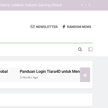
 Utama Ledakan Industri Gaming Global
 Mengoptimalkan Pengalaman Pengguna
 Pengaruhnya pada Grafis Game Modern
NEWSLETTER
RANDOM NEWS
lternatif Terbaru untuk Pengguna Setia
 Utama Ledakan Industri Gaming Global
 Mengoptimalkan Pengalaman Pengguna
 Pengaruhnya pada Grafis Game Modern
anduan Login Tiara4D untuk Mengoptimalkan Pengalaman P
 Months Ago