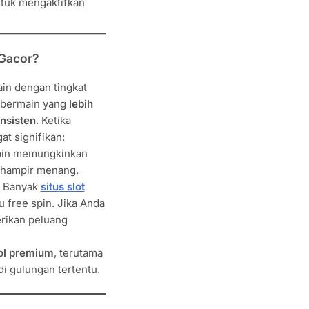
ntuk mengaktifkan
 Gacor?
ain dengan tingkat
 bermain yang
lebih
nsisten
. Ketika
at signifikan:
pin memungkinkan
 hampir menang.
: Banyak
situs slot
free spin. Jika Anda
rikan peluang
ol premium
, terutama
 di gulungan tertentu.