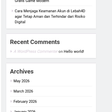
Grafis Game Modern
Cara Menjaga Keamanan Akun di Lebah4D
agar Tetap Aman dan Terhindar dari Risiko
Digital
Recent Comments
A WordPress Commenter
on
Hello world!
Archives
May 2026
March 2026
February 2026
January 2026