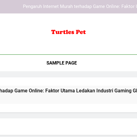
Pengaruh Internet Murah terhadap Game Online: Faktor
Panduan Login Tiara4D untuk
Teknologi Ray Tracing dan
tles Pet
LAE138 Link A
Panduan Lengkap Perawatan Kura-Kura Di Turtles Pet.
Pengaruh Internet Murah terhadap Game Online: Faktor
SAMPLE PAGE
Panduan Login Tiara4D untuk
Teknologi Ray Tracing dan
Online: Faktor Utama Ledakan Industri Gaming Global
P
5