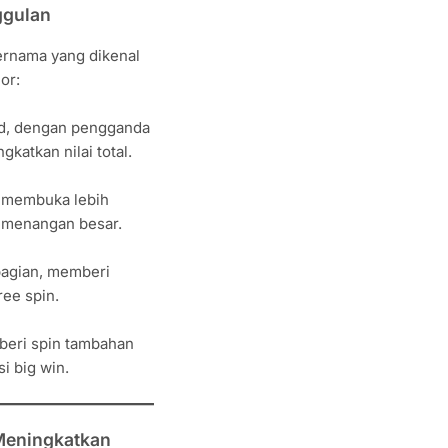
ggulan
ternama yang dikenal
or:
nd, dengan pengganda
katkan nilai total.
g, membuka lebih
emenangan besar.
ebagian, memberi
ee spin.
mberi spin tambahan
i big win.
 Meningkatkan