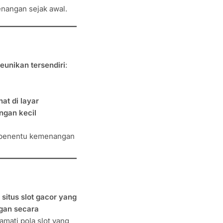
enangan sejak awal.
eunikan tersendiri
:
at di layar
ngan kecil
di penentu kemenangan
i situs slot gacor yang
gan secara
ati pola slot yang