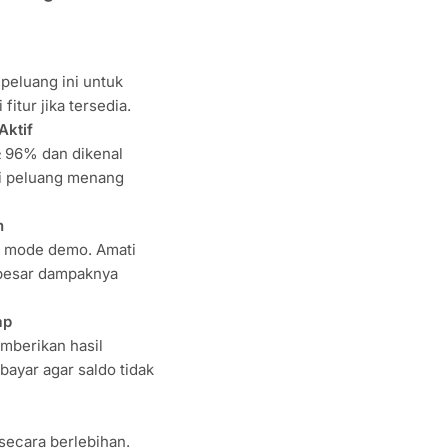
peluang ini untuk
itur jika tersedia.
Aktif
 96% dan dikenal
ri peluang menang
n
di mode demo. Amati
 besar dampaknya
ap
mberikan hasil
bayar agar saldo tidak
secara berlebihan.