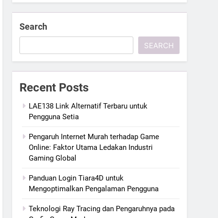
Search
SEARCH
Recent Posts
LAE138 Link Alternatif Terbaru untuk
Pengguna Setia
Pengaruh Internet Murah terhadap Game
Online: Faktor Utama Ledakan Industri
Gaming Global
Panduan Login Tiara4D untuk
Mengoptimalkan Pengalaman Pengguna
Teknologi Ray Tracing dan Pengaruhnya pada