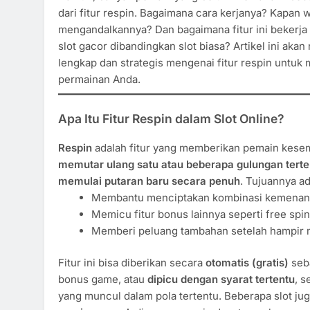
dari fitur respin. Bagaimana cara kerjanya? Kapan 
mengandalkannya? Dan bagaimana fitur ini bekerja le
slot gacor dibandingkan slot biasa? Artikel ini ak
lengkap dan strategis mengenai fitur respin untuk 
permainan Anda.
Apa Itu Fitur Respin dalam Slot Online?
Respin
adalah fitur yang memberikan pemain kese
memutar ulang satu atau beberapa gulungan terte
memulai putaran baru secara penuh
. Tujuannya ad
Membantu menciptakan kombinasi kemenan
Memicu fitur bonus lainnya seperti free spin
Memberi peluang tambahan setelah hampir
Fitur ini bisa diberikan secara
otomatis (gratis)
seba
bonus game, atau
dipicu dengan syarat tertentu
, s
yang muncul dalam pola tertentu. Beberapa slot j