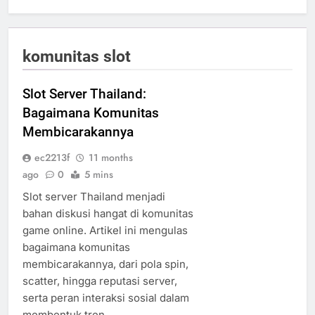
komunitas slot
Slot Server Thailand:
Bagaimana Komunitas
Membicarakannya
ec2213f
11 months
ago
0
5 mins
Slot server Thailand menjadi
bahan diskusi hangat di komunitas
game online. Artikel ini mengulas
bagaimana komunitas
membicarakannya, dari pola spin,
scatter, hingga reputasi server,
serta peran interaksi sosial dalam
membentuk tren.