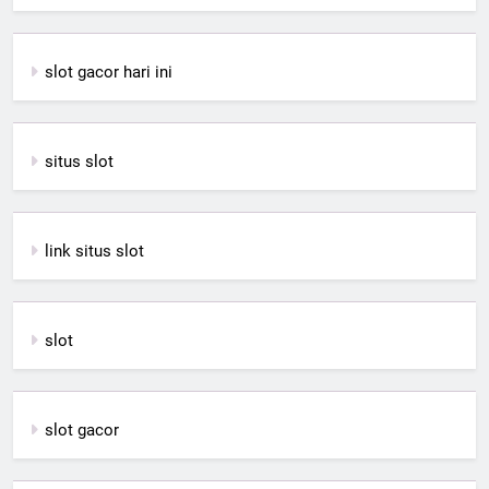
slot gacor hari ini
situs slot
link situs slot
slot
slot gacor