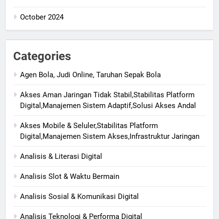
October 2024
Categories
Agen Bola, Judi Online, Taruhan Sepak Bola
Akses Aman Jaringan Tidak Stabil,Stabilitas Platform
Digital,Manajemen Sistem Adaptif,Solusi Akses Andal
Akses Mobile & Seluler,Stabilitas Platform
Digital,Manajemen Sistem Akses,Infrastruktur Jaringan
Analisis & Literasi Digital
Analisis Slot & Waktu Bermain
Analisis Sosial & Komunikasi Digital
Analisis Teknologi & Performa Digital