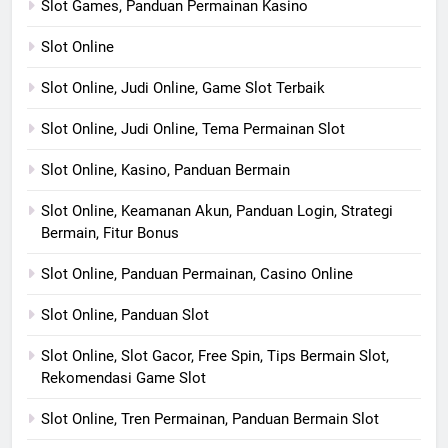
Slot Games, Panduan Permainan Kasino
Slot Online
Slot Online, Judi Online, Game Slot Terbaik
Slot Online, Judi Online, Tema Permainan Slot
Slot Online, Kasino, Panduan Bermain
Slot Online, Keamanan Akun, Panduan Login, Strategi
Bermain, Fitur Bonus
Slot Online, Panduan Permainan, Casino Online
Slot Online, Panduan Slot
Slot Online, Slot Gacor, Free Spin, Tips Bermain Slot,
Rekomendasi Game Slot
Slot Online, Tren Permainan, Panduan Bermain Slot