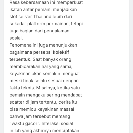
Rasa kebersamaan ini memperkuat
ikatan antar pemain, menjadikan
slot server Thailand lebih dari
sekadar platform permainan, tetapi
juga bagian dari pengalaman
sosial.
Fenomena ini juga menunjukkan
bagaimana
persepsi kolektif
terbentuk
. Saat banyak orang
membicarakan hal yang sama,
keyakinan akan semakin menguat
meski tidak selalu sesuai dengan
fakta teknis. Misalnya, ketika satu
pemain mengaku sering mendapat
scatter di jam tertentu, cerita itu
bisa memicu keyakinan massal
bahwa jam tersebut memang
“waktu gacor”. Interaksi sosial
inilah yang akhirnya menciptakan