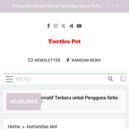
Skip
Pengaruh Internet Murah terhadap Game Online:
Faktor Utama Ledakan Industri Gaming Global
to
content
Panduan Login Tiara4D untuk Mengoptimalkan
Pengalaman Pengguna
Teknologi Ray Tracing dan Pengaruhnya pada
Grafis Game Modern
LAE138 Link Alternatif Terbaru untuk Pengguna
Setia
Turtles Pet
Pengaruh Internet Murah terhadap Game Online:
Dapatkan Panduan Lengkap Perawatan
Faktor Utama Ledakan Industri Gaming Global
NEWSLETTER
RANDOM NEWS
Kura-Kura Di Turtles Pet.
Panduan Login Tiara4D untuk Mengoptimalkan
Pengalaman Pengguna
MENU
Teknologi Ray Tracing dan Pengaruhnya pada
Grafis Game Modern
LAE138 Link Alternatif Terbaru untuk Pengguna Setia
P
HEADLINES
3 Months Ago
4
Home
komunitas slot