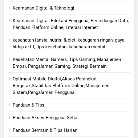
Keamanan Digital & Teknologi
Keamanan Digital, Edukasi Pengguna, Perlindungan Data,
Panduan Platform Online, Literasi Internet
kesehatan lansia, nutrisi & diet, kebugaran ringan, gaya
hidup aktif, tips kesehatan, kesehatan mental
Kesehatan Mental Gamers, Tips Gaming, Manajemen
Emosi, Pengalaman Gaming, Strategi Bermain
Optimasi Mobile Digital,Akses Perangkat
Bergerak,Stabilitas Platform Online,Manajemen
Sistem,Pengalaman Pengguna
Panduan & Tips
Panduan Akses Pengguna Setia
Panduan Bermain & Tips Harian