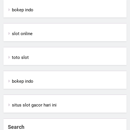
bokep indo
slot online
toto slot
bokep indo
situs slot gacor hari ini
Search