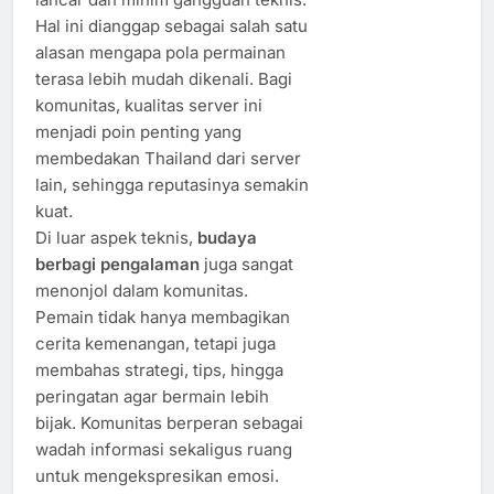
Hal ini dianggap sebagai salah satu
alasan mengapa pola permainan
terasa lebih mudah dikenali. Bagi
komunitas, kualitas server ini
menjadi poin penting yang
membedakan Thailand dari server
lain, sehingga reputasinya semakin
kuat.
Di luar aspek teknis,
budaya
berbagi pengalaman
juga sangat
menonjol dalam komunitas.
Pemain tidak hanya membagikan
cerita kemenangan, tetapi juga
membahas strategi, tips, hingga
peringatan agar bermain lebih
bijak. Komunitas berperan sebagai
wadah informasi sekaligus ruang
untuk mengekspresikan emosi.