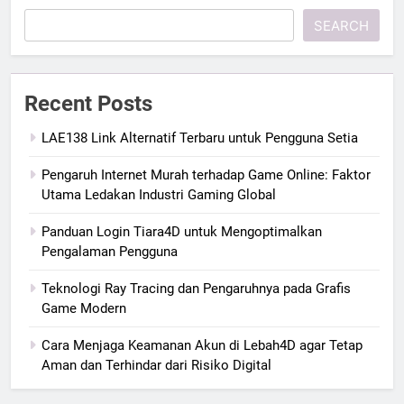
SEARCH
Recent Posts
LAE138 Link Alternatif Terbaru untuk Pengguna Setia
Pengaruh Internet Murah terhadap Game Online: Faktor
Utama Ledakan Industri Gaming Global
Panduan Login Tiara4D untuk Mengoptimalkan
Pengalaman Pengguna
Teknologi Ray Tracing dan Pengaruhnya pada Grafis
Game Modern
Cara Menjaga Keamanan Akun di Lebah4D agar Tetap
Aman dan Terhindar dari Risiko Digital