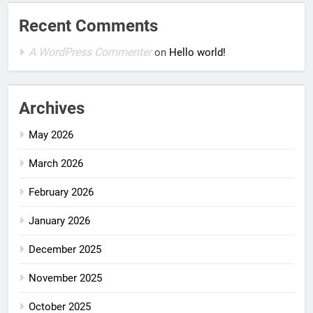
Recent Comments
A WordPress Commenter
on
Hello world!
Archives
May 2026
March 2026
February 2026
January 2026
December 2025
November 2025
October 2025