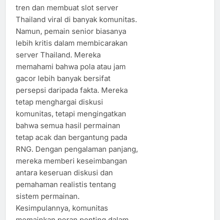
tren dan membuat slot server
Thailand viral di banyak komunitas.
Namun, pemain senior biasanya
lebih kritis dalam membicarakan
server Thailand. Mereka
memahami bahwa pola atau jam
gacor lebih banyak bersifat
persepsi daripada fakta. Mereka
tetap menghargai diskusi
komunitas, tetapi mengingatkan
bahwa semua hasil permainan
tetap acak dan bergantung pada
RNG. Dengan pengalaman panjang,
mereka memberi keseimbangan
antara keseruan diskusi dan
pemahaman realistis tentang
sistem permainan.
Kesimpulannya, komunitas
memainkan peran penting dalam