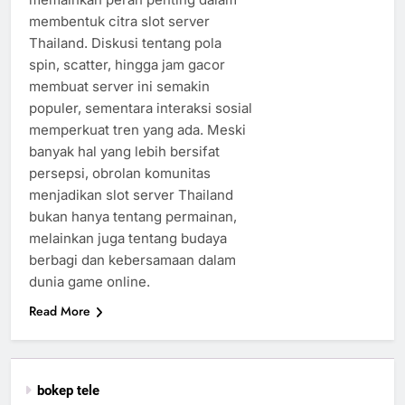
membentuk citra slot server
Thailand. Diskusi tentang pola
spin, scatter, hingga jam gacor
membuat server ini semakin
populer, sementara interaksi sosial
memperkuat tren yang ada. Meski
banyak hal yang lebih bersifat
persepsi, obrolan komunitas
menjadikan slot server Thailand
bukan hanya tentang permainan,
melainkan juga tentang budaya
berbagi dan kebersamaan dalam
dunia game online.
Read More
bokep tele