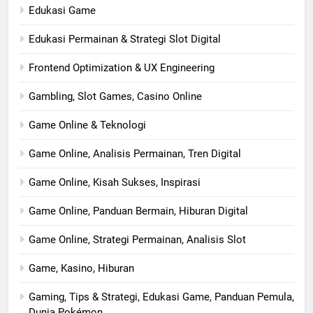
Edukasi Game
Edukasi Permainan & Strategi Slot Digital
Frontend Optimization & UX Engineering
Gambling, Slot Games, Casino Online
Game Online & Teknologi
Game Online, Analisis Permainan, Tren Digital
Game Online, Kisah Sukses, Inspirasi
Game Online, Panduan Bermain, Hiburan Digital
Game Online, Strategi Permainan, Analisis Slot
Game, Kasino, Hiburan
Gaming, Tips & Strategi, Edukasi Game, Panduan Pemula,
Dunia Pokémon