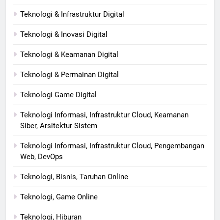
Teknologi & Infrastruktur Digital
Teknologi & Inovasi Digital
Teknologi & Keamanan Digital
Teknologi & Permainan Digital
Teknologi Game Digital
Teknologi Informasi, Infrastruktur Cloud, Keamanan
Siber, Arsitektur Sistem
Teknologi Informasi, Infrastruktur Cloud, Pengembangan
Web, DevOps
Teknologi, Bisnis, Taruhan Online
Teknologi, Game Online
Teknologi, Hiburan