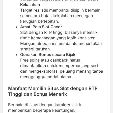
Kekalahan
Target realistis membantu disiplin bermain,
sementara batas kekalahan mencegah
kerugian berlebihan.
Amati Pola Slot Gacor
Slot dengan RTP tinggi biasanya memiliki
ritme kemenangan yang lebih konsisten.
Mengamati pola ini membantu menentukan
strategi taruhan.
Gunakan Bonus secara Bijak
Free spins atau cashback harus
dimanfaatkan untuk memperpanjang sesi
dan mengeksplorasi peluang menang tanpa
mengganggu modal utama.
Manfaat Memilih Situs Slot dengan RTP
Tinggi dan Bonus Menarik
Bermain di situs dengan karakteristik ini
memberikan beberapa keuntungan: