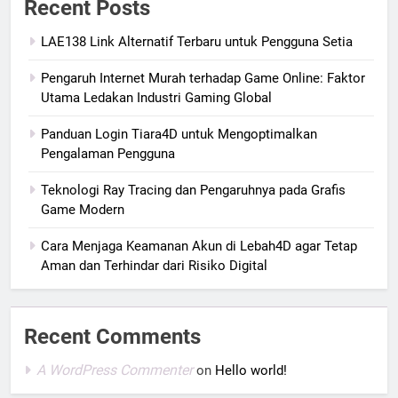
Recent Posts
LAE138 Link Alternatif Terbaru untuk Pengguna Setia
Pengaruh Internet Murah terhadap Game Online: Faktor
Utama Ledakan Industri Gaming Global
Panduan Login Tiara4D untuk Mengoptimalkan
Pengalaman Pengguna
Teknologi Ray Tracing dan Pengaruhnya pada Grafis
Game Modern
Cara Menjaga Keamanan Akun di Lebah4D agar Tetap
Aman dan Terhindar dari Risiko Digital
Recent Comments
A WordPress Commenter
on
Hello world!