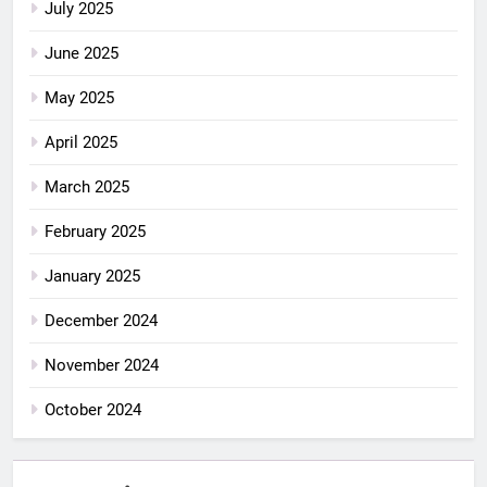
July 2025
June 2025
May 2025
April 2025
March 2025
February 2025
January 2025
December 2024
November 2024
October 2024