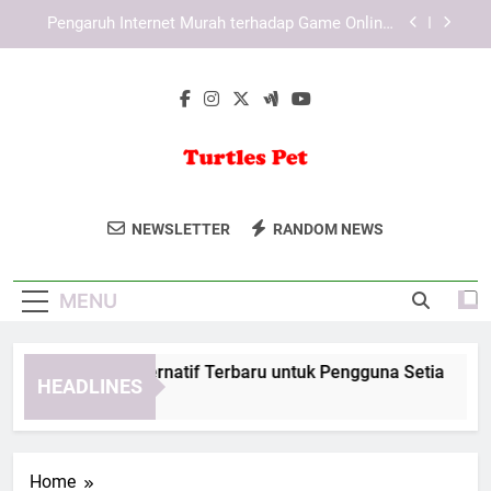
Faktor Utama Ledakan Industri Gaming Global
Skip
Panduan Login Tiara4D untuk Mengoptimalkan
to
Pengalaman Pengguna
content
Teknologi Ray Tracing dan Pengaruhnya pada
Grafis Game Modern
LAE138 Link Alternatif Terbaru untuk Pengguna
Setia
Pengaruh Internet Murah terhadap Game Online:
Faktor Utama Ledakan Industri Gaming Global
Turtles Pet
Dapatkan Panduan Lengkap Perawatan
Panduan Login Tiara4D untuk Mengoptimalkan
NEWSLETTER
RANDOM NEWS
Pengalaman Pengguna
Kura-Kura Di Turtles Pet.
Teknologi Ray Tracing dan Pengaruhnya pada
Grafis Game Modern
MENU
LAE138 Link Alternatif Terbaru untuk Pengguna Setia
Pe
HEADLINES
3 Months Ago
4 
Home