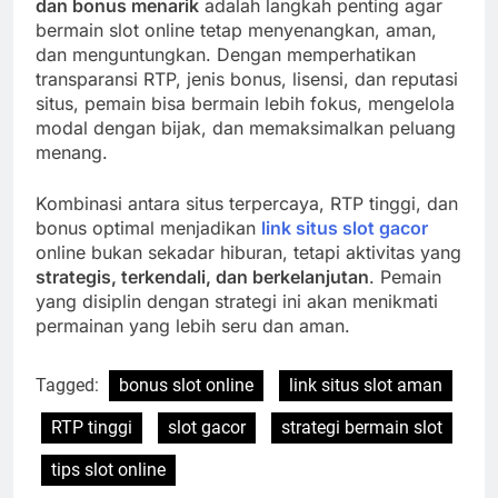
dan bonus menarik
adalah langkah penting agar
bermain slot online tetap menyenangkan, aman,
dan menguntungkan. Dengan memperhatikan
transparansi RTP, jenis bonus, lisensi, dan reputasi
situs, pemain bisa bermain lebih fokus, mengelola
modal dengan bijak, dan memaksimalkan peluang
menang.
Kombinasi antara situs terpercaya, RTP tinggi, dan
bonus optimal menjadikan
link situs slot gacor
online bukan sekadar hiburan, tetapi aktivitas yang
strategis, terkendali, dan berkelanjutan
. Pemain
yang disiplin dengan strategi ini akan menikmati
permainan yang lebih seru dan aman.
Tagged:
bonus slot online
link situs slot aman
RTP tinggi
slot gacor
strategi bermain slot
tips slot online