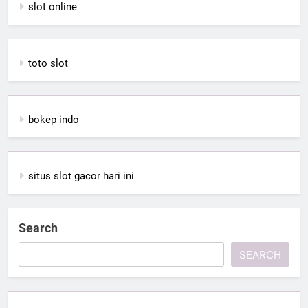
slot online
toto slot
bokep indo
situs slot gacor hari ini
Search
SEARCH