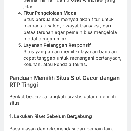
jelas.
Fitur Pengelolaan Modal
Situs berkualitas menyediakan fitur untuk
memantau saldo, riwayat transaksi, dan
batas taruhan agar pemain bisa mengelola
modal dengan bijak.
Layanan Pelanggan Responsif
Situs yang aman memiliki layanan bantuan
cepat tanggap untuk menangani pertanyaan,
keluhan, atau kendala teknis.
Panduan Memilih Situs Slot Gacor dengan
RTP Tinggi
Berikut beberapa langkah praktis dalam memilih
situs:
1. Lakukan Riset Sebelum Bergabung
Baca ulasan dan rekomendasi dari pemain lain.