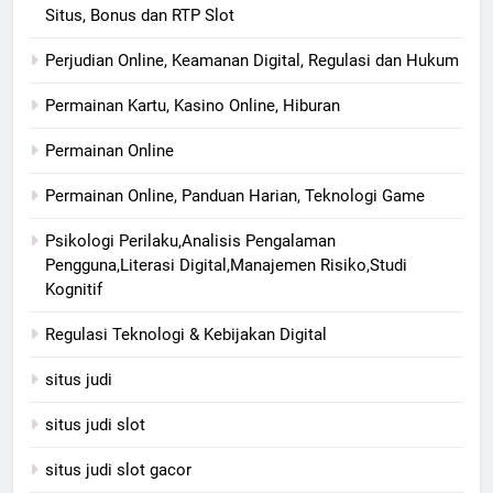
Situs, Bonus dan RTP Slot
Perjudian Online, Keamanan Digital, Regulasi dan Hukum
Permainan Kartu, Kasino Online, Hiburan
Permainan Online
Permainan Online, Panduan Harian, Teknologi Game
Psikologi Perilaku,Analisis Pengalaman
Pengguna,Literasi Digital,Manajemen Risiko,Studi
Kognitif
Regulasi Teknologi & Kebijakan Digital
situs judi
situs judi slot
situs judi slot gacor