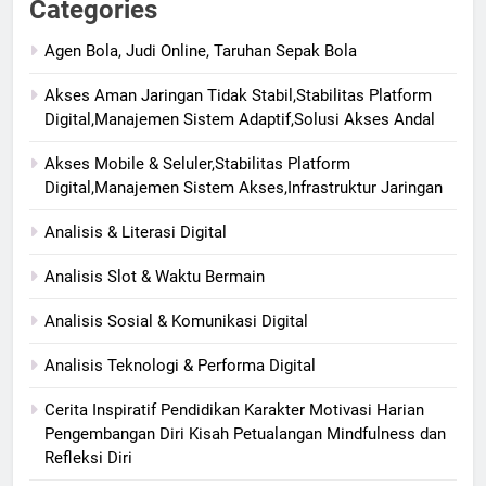
Categories
Agen Bola, Judi Online, Taruhan Sepak Bola
Akses Aman Jaringan Tidak Stabil,Stabilitas Platform
Digital,Manajemen Sistem Adaptif,Solusi Akses Andal
Akses Mobile & Seluler,Stabilitas Platform
Digital,Manajemen Sistem Akses,Infrastruktur Jaringan
Analisis & Literasi Digital
Analisis Slot & Waktu Bermain
Analisis Sosial & Komunikasi Digital
Analisis Teknologi & Performa Digital
Cerita Inspiratif Pendidikan Karakter Motivasi Harian
Pengembangan Diri Kisah Petualangan Mindfulness dan
Refleksi Diri