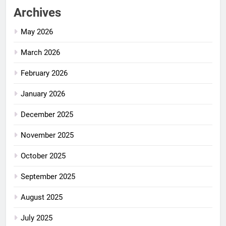
Archives
May 2026
March 2026
February 2026
January 2026
December 2025
November 2025
October 2025
September 2025
August 2025
July 2025