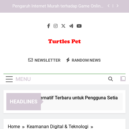
Skip
Pengaruh Internet Murah terhadap Game Online:
Faktor Utama Ledakan Industri Gaming Global
to
Panduan Login Tiara4D untuk Mengoptimalkan
content
Pengalaman Pengguna
Teknologi Ray Tracing dan Pengaruhnya pada
Grafis Game Modern
LAE138 Link Alternatif Terbaru untuk Pengguna
Setia
Turtles Pet
Pengaruh Internet Murah terhadap Game Online:
Dapatkan Panduan Lengkap Perawatan
Faktor Utama Ledakan Industri Gaming Global
NEWSLETTER
RANDOM NEWS
Kura-Kura Di Turtles Pet.
Panduan Login Tiara4D untuk Mengoptimalkan
Pengalaman Pengguna
MENU
Teknologi Ray Tracing dan Pengaruhnya pada
Grafis Game Modern
LAE138 Link Alternatif Terbaru untuk Pengguna Setia
P
HEADLINES
3 Months Ago
4 
Home
Keamanan Digital & Teknologi