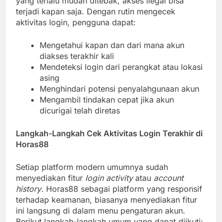
yang terlalu mudah ditebak, akses ilegal bisa
terjadi kapan saja. Dengan rutin mengecek
aktivitas login, pengguna dapat:
Mengetahui kapan dan dari mana akun
diakses terakhir kali
Mendeteksi login dari perangkat atau lokasi
asing
Menghindari potensi penyalahgunaan akun
Mengambil tindakan cepat jika akun
dicurigai telah diretas
Langkah-Langkah Cek Aktivitas Login Terakhir di
Horas88
Setiap platform modern umumnya sudah
menyediakan fitur
login activity
atau
account
history
. Horas88 sebagai platform yang responsif
terhadap keamanan, biasanya menyediakan fitur
ini langsung di dalam menu pengaturan akun.
Berikut langkah-langkah umum yang dapat diikuti: