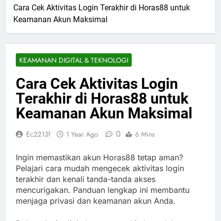
Cara Cek Aktivitas Login Terakhir di Horas88 untuk
Keamanan Akun Maksimal
KEAMANAN DIGITAL & TEKNOLOGI
Cara Cek Aktivitas Login
Terakhir di Horas88 untuk
Keamanan Akun Maksimal
0
Ec2213f
1 Year Ago
6 Mins
Ingin memastikan akun Horas88 tetap aman?
Pelajari cara mudah mengecek aktivitas login
terakhir dan kenali tanda-tanda akses
mencurigakan. Panduan lengkap ini membantu
menjaga privasi dan keamanan akun Anda.