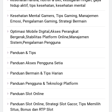
hidup aktif, tips kesehatan, kesehatan mental
Kesehatan Mental Gamers, Tips Gaming, Manajemen
Emosi, Pengalaman Gaming, Strategi Bermain
Optimasi Mobile Digital,Akses Perangkat
Bergerak,Stabilitas Platform Online,Manajemen
Sistem,Pengalaman Pengguna
Panduan & Tips
Panduan Akses Pengguna Setia
Panduan Bermain & Tips Harian
Panduan Pengguna & Teknologi Platform
Panduan Slot Online
Panduan Slot Online, Strategi Slot Gacor, Tips Memilih
Situs, Bonus dan RTP Slot