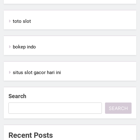
toto slot
bokep indo
situs slot gacor hari ini
Search
SEARCH
Recent Posts