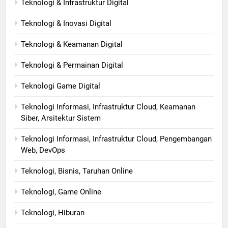
Teknologi & Infrastruktur Digital
Teknologi & Inovasi Digital
Teknologi & Keamanan Digital
Teknologi & Permainan Digital
Teknologi Game Digital
Teknologi Informasi, Infrastruktur Cloud, Keamanan
Siber, Arsitektur Sistem
Teknologi Informasi, Infrastruktur Cloud, Pengembangan
Web, DevOps
Teknologi, Bisnis, Taruhan Online
Teknologi, Game Online
Teknologi, Hiburan