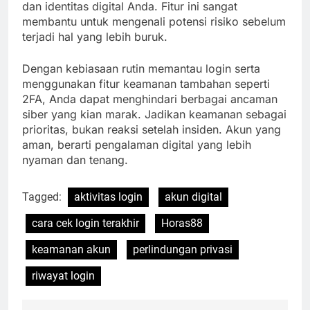
dan identitas digital Anda. Fitur ini sangat
membantu untuk mengenali potensi risiko sebelum
terjadi hal yang lebih buruk.
Dengan kebiasaan rutin memantau login serta
menggunakan fitur keamanan tambahan seperti
2FA, Anda dapat menghindari berbagai ancaman
siber yang kian marak. Jadikan keamanan sebagai
prioritas, bukan reaksi setelah insiden. Akun yang
aman, berarti pengalaman digital yang lebih
nyaman dan tenang.
Tagged:
aktivitas login
akun digital
cara cek login terakhir
Horas88
keamanan akun
perlindungan privasi
riwayat login